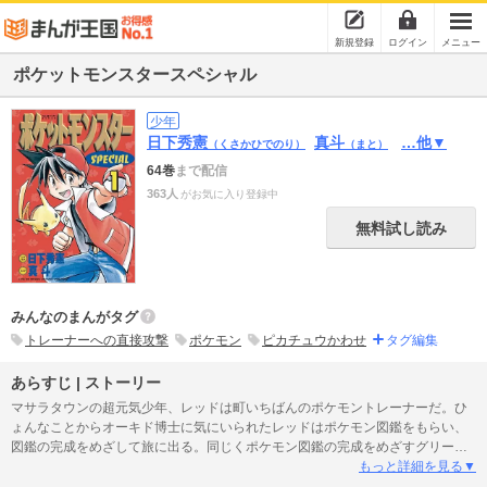
新規登録
ログイン
メニュー
ポケットモンスタースペシャル
少年
日下秀憲
真斗
…他▼
（くさかひでのり）
（まと）
64巻
まで配信
363人
がお気に入り登録中
無料試し読み
みんなのまんがタグ
トレーナーへの直接攻撃
ポケモン
ピカチュウかわせ
タグ編集
あらすじ | ストーリー
マサラタウンの超元気少年、レッドは町いちばんのポケモントレーナーだ。ひ
ょんなことからオーキド博士に気にいられたレッドはポケモン図鑑をもらい、
図鑑の完成をめざして旅に出る。同じくポケモン図鑑の完成をめざすグリーン
や、カスミとの出会いをとおして、少しずつ成長していくレッド。そして、か
もっと詳細を見る▼
れらの前に立ちはだかる悪の秘密結社ロケット団。レッドの行く手には、なに