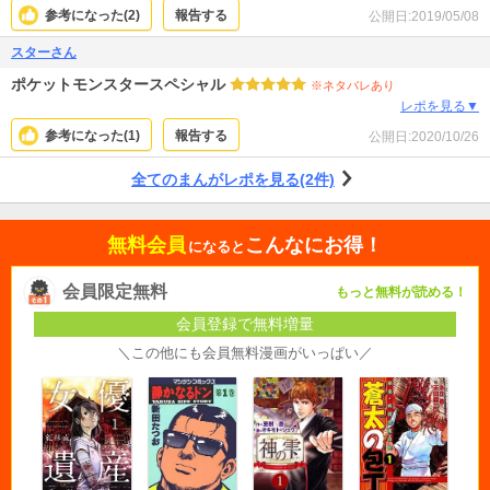
参考になった(
2
)
報告する
公開日:
2019/05/08
スターさん
ポケットモンスタースペシャル
※ネタバレあり
レポを見る▼
参考になった(
1
)
報告する
公開日:
2020/10/26
全てのまんがレポを見る(2件)
無料会員
こんなにお得！
になると
会員限定無料
もっと無料が読める！
会員登録で無料増量
＼この他にも会員無料漫画がいっぱい／