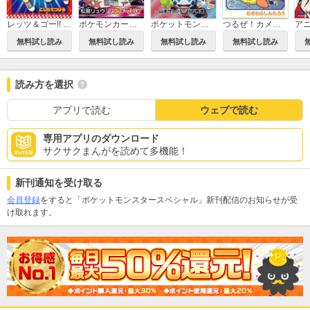
レッツ＆ゴー!! 翼 ネクストレーサーズ伝
ポケモンカードゲームやろうぜ～っ！ タッグチームGX編
ポケットモンスターSPECIAL ソード・シールド
つるぜ！カメスケくん
ア
無料試し読み
無料試し読み
無料試し読み
無料試し読み
読み方を選択
アプリで読む
ウェブで読む
専用アプリのダウンロード
サクサクまんがを読めて多機能！
新刊通知を受け取る
会員登録
をすると「ポケットモンスタースペシャル」新刊配信のお知らせが受
け取れます。