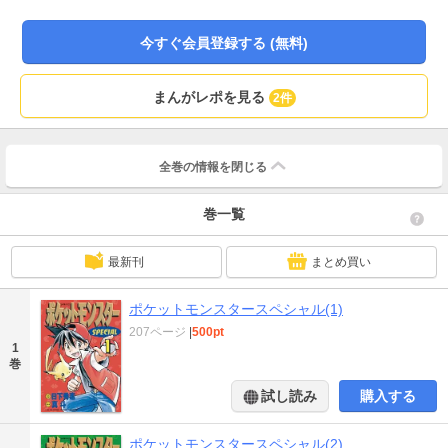
が待ちかまえているのだろうか!? 超人気ゲーム『ポケットモンスター』の冒
険と感動をまんが化！ ポケモンの息づかいが聞こえてくるぜ!!
今すぐ会員登録する (無料)
まんがレポを見る
2件
全巻の情報を
閉じる
巻一覧
最新刊
まとめ買い
ポケットモンスタースペシャル(1)
207ページ
|
500pt
1
巻
試し読み
購入する
ポケットモンスタースペシャル(2)