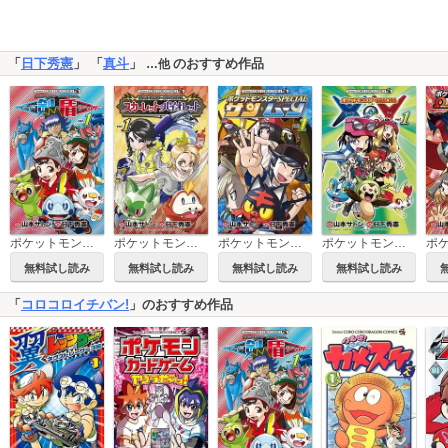
「
日下秀憲
」 「
真斗
」
のおすすめ作品
…他
ポケットモンスターSPECIAL ソード・シールド
ポケットモンスターSPECIAL スカーレット・バイオレット
ポケットモンスターSPECIAL サン・ムーン
ポケットモンスターSPECIAL X・Y
無料試し読み
無料試し読み
無料試し読み
無料試し読み
「
コロコロイチバン!
」のおすすめ作品