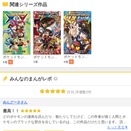
関連シリーズ作品
ポケットモンスターSPECIAL サン・ムーン
ポケットモンスターSPECIAL X・Y
ポケットモンスターSPECIAL Ωルビー・αサファイア
3巻
6巻
完
6巻
完
みんなのまんがレポ
(
5.0
)
評価数
2
件
めんどーささん
最高！！
どのポケモンの漫画を読んだり、観たりしてたけど、この作者が描く人間とポ
ケモンのブラックな部分を出しているのは、この作品だけだと思います。 読ん
でて飽きない、物語
もっと見る▼