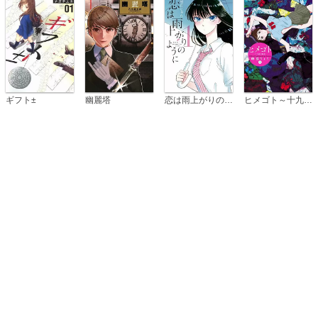
恋は雨上がりのように
ギフト±
幽麗塔
ヒメゴト～十九歳の制服～