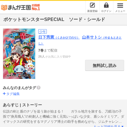
新規登録
ログイン
メニュー
ポケットモンスターSPECIAL ソード・シールド
少年
日下秀憲
山本サトシ
（くさかひでのり）
（やまもとさと
し）
7巻
まで配信
26人
がお気に入り登録中
無料試し読み
みんなのまんがタグ
タグ編集
あらすじ | ストーリー
伝説の剣と盾のナゾを追う旅が始まる！ ガラル地方を旅する、刀鍛冶の子
孫で“身具職人”の剣創人と機械に強く元気いっぱいな少女、盾シルドミリア。ダ
イマックスの研究をするマグノリア博士の助手を務めながら、ジムチャレンジ
に挑む！
もっと詳細を見る▼