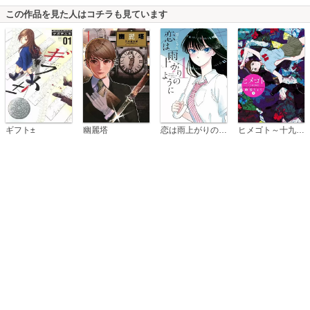
この作品を見た人はコチラも見ています
恋は雨上がりのように
ギフト±
幽麗塔
ヒメゴト～十九歳の制服～