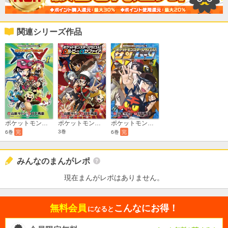
関連シリーズ作品
ポケットモンスターSPECIAL サン・ムーン
ポケットモンスターSPECIAL X・Y
ポケットモンスターSPECIAL Ωルビー・αサファイア
3巻
6巻
完
6巻
完
みんなのまんがレポ
現在まんがレポはありません。
無料会員
こんなにお得！
になると