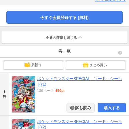
今すぐ会員登録する (無料)
全巻の情報を
閉じる
巻一覧
最新刊
まとめ買い
ポケットモンスターSPECIAL ソード・シール
ド(1)
189ページ
|
450pt
1
巻
試し読み
購入する
ポケットモンスターSPECIAL ソード・シール
ド(2)