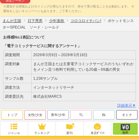
限定クーポン
※通知する情報およびタイミングが異なりますので、併せて受け取ることをお勧めします。 ※
通知をしないキャンペーンもあります。ご了承ください。
まんが王国
日下秀憲
少年漫画
コロコロイチバン!
ポケットモンス
ターSPECIAL ソード・シールド
お得感No.1表記について
「電子コミックサービスに関するアンケート」
調査期間
2026年3月6日～2026年3月18日
調査対象
まんが王国または主要電子コミックサービスのうちいずれか
をメイン且つ有料で利用している20歳～69歳の男女
サンプル数
1,236サンプル
調査方法
インターネットリサーチ
調査委託先
株式会社MARCS
詳細表示▼
トップ
女性/少女
青年/少年
TL
BL
オトナ
無料
ジャンル
ランキング
新刊
来店ﾎﾟｲﾝﾄ