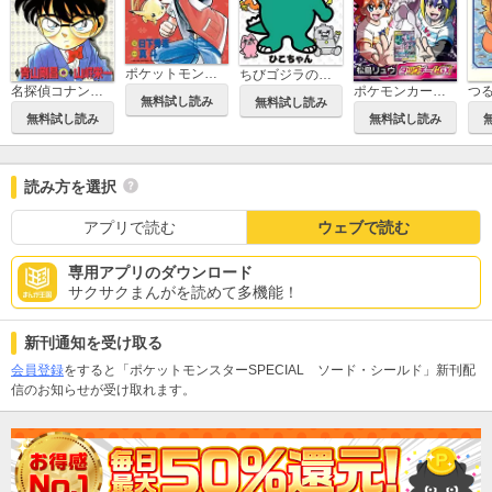
ポケットモンスタースペシャル
ちびゴジラの逆襲
名探偵コナン 特別編
ポケモンカードゲームやろうぜ～っ！ タッグチームGX編
無料試し読み
無料試し読み
無料試し読み
無料試し読み
読み方を選択
アプリで読む
ウェブで読む
専用アプリのダウンロード
サクサクまんがを読めて多機能！
新刊通知を受け取る
会員登録
をすると「ポケットモンスターSPECIAL ソード・シールド」新刊配
信のお知らせが受け取れます。