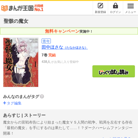
新規登録
ログイン
メニュー
聖骸の魔女
無料キャンペーン
実施中！
青年
田中ほさな
（たなかほさな）
7巻
完結
438人
がお気に入り登録中
みんなのまんがタグ
タグ編集
あらすじ | ストーリー
魔女からの宣戦布告により始まった魔女ＶＳ人間の戦争。戦局を左右する存在
「最初の魔女」を手にするのは果たして……！？ダークハーレムファンタジー
開幕！