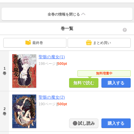
全巻の情報を
閉じる
巻一覧
最終巻
まとめ買い
聖骸の魔女(1)
198ページ
|
500pt
1
巻
無料増量中
無料で読む
購入する
聖骸の魔女(2)
190ページ
|
500pt
2
巻
試し読み
購入する