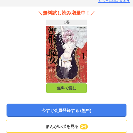
もっと詳細を見る▼
＼無料試し読み増量中！／
1巻
無料で読む
今すぐ会員登録する (無料)
まんがレポを見る
3件