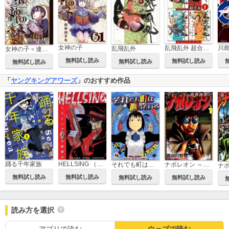
女神の子
乱飛乱外 超合本版
乱飛乱外
女神の子＜連載版＞
無料試し読み
無料試し読み
無料試し読み
無料試し読み
「
ヤングキングアワーズ
」のおすすめ作品
踊る千年家族
HELLSING （ヘルシング）
それでも町は廻っている
ナポレオン ～覇道進撃～
無料試し読み
無料試し読み
無料試し読み
無料試し読み
読み方を選択
アプリで読む
ウェブで読む