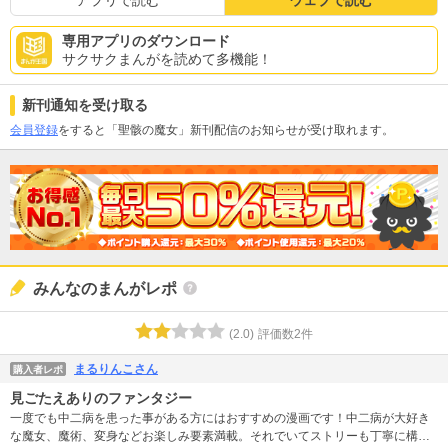
専用アプリのダウンロード
サクサクまんがを読めて多機能！
新刊通知を受け取る
会員登録
をすると「聖骸の魔女」新刊配信のお知らせが受け取れます。
みんなのまんがレポ
(
2.0
)
評価数
2
件
まるりんこさん
購入者レポ
見ごたえありのファンタジー
一度でも中二病を患った事がある方にはおすすめの漫画です！中二病が大好き
な魔女、魔術、変身などお楽しみ要素満載。それでいてストリーも丁寧に構成