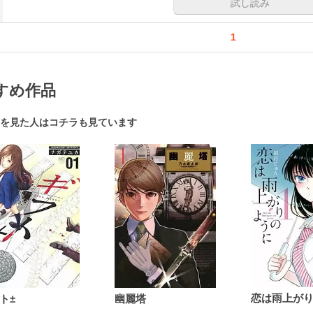
試し読み
1
すめ作品
を見た人はコチラも見ています
ト±
幽麗塔