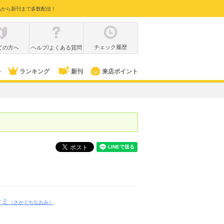
品から新刊まで多数配信！
チェック履歴
ての方へ
ヘルプ/よくある質問
ル
ランキング
新刊
来店ポイント
オミ
（さかぐちなおみ）