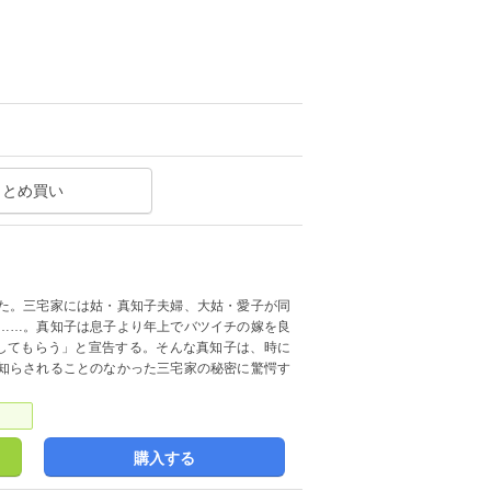
まとめ買い
た。三宅家には姑・真知子夫婦、大姑・愛子が同
……。真知子は息子より年上でバツイチの嫁を良
してもらう」と宣告する。そんな真知子は、時に
知らされることのなかった三宅家の秘密に驚愕す
購入する