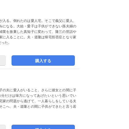
が入る。倒れたのは愛人宅。そこで義父に愛人、
みになる。大姑・愛子は子供ができない孫夫婦の
婦業を放棄した真知子に変わって、隆三の世話や
家に入ることに。夫・道隆は帰宅拒否症となり家
だった。
購入する
子の夫に愛人がいること、さらに彼女との間に子
自分だけは味方になってあげたいという思いでい
宅家の問題から逃げて、一人暮らしをしている夫
そこへ、夫・道隆との間に子供ができたと言う若