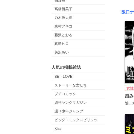
高野苺
高橋留美子
「
阪口ナ
乃木坂太郎
東村アキコ
藤沢とおる
真島ヒロ
矢沢あい
人気の掲載雑誌
BE・LOVE
ストーリーな女たち
女性
プチコミック
週刊ヤングマガジン
阪口
週刊少年ジャンプ
ビッグコミックスピリッツ
Kiss