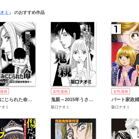
オミ
」 のおすすめ作品
漫画
女性漫画
女性漫画
踏みにじられた命～2009年西淀川区女児虐待死事件～（単話版）
鬼親～2015年うさぎケージ監禁男児虐待事件～（単話版）
ナオミ
阪口ナオミ
阪口ナオミ