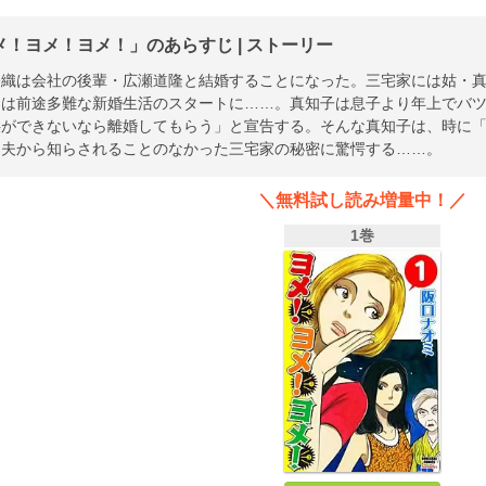
メ！ヨメ！ヨメ！」のあらすじ | ストーリー
香織は会社の後輩・広瀬道隆と結婚することになった。三宅家には姑・
には前途多難な新婚生活のスタートに……。真知子は息子より年上でバツ
供ができないなら離婚してもらう」と宣告する。そんな真知子は、時に
は夫から知らされることのなかった三宅家の秘密に驚愕する……。
＼無料試し読み増量中！／
1巻