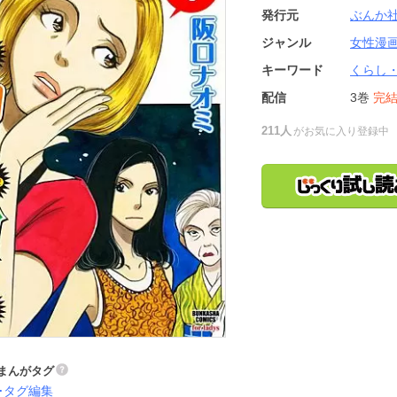
発行元
ぶんか
ジャンル
女性漫
キーワード
くらし
配信
3巻
完
211人
がお気に入り登録中
まんがタグ
タグ編集