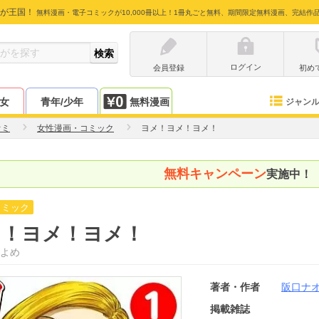
が王国！
無料漫画・電子コミックが10,000冊以上！1冊丸ごと無料、期間限定無料漫画、完結作
ログイン
会員登録
初め
少女
青年/少年
無料漫画
ジャン
オミ
女性漫画・コミック
ヨメ！ヨメ！ヨメ！
無料キャンペーン
実施中！
コミック
メ！ヨメ！ヨメ！
よめ
著者・作者
阪口ナ
掲載雑誌