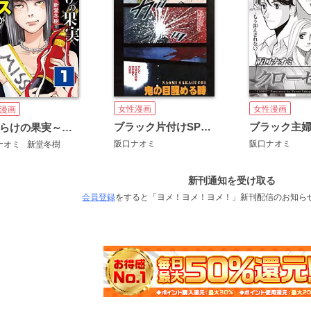
女性漫画
女性漫画
漫画
ブラック片付けSP～鬼の目醒める時～
傷だらけの果実～ブスがミスコン目指したら～
阪口ナオミ
阪口ナオミ
ナオミ
新堂冬樹
新刊通知を受け取る
会員登録
をすると「ヨメ！ヨメ！ヨメ！」新刊配信のお知ら