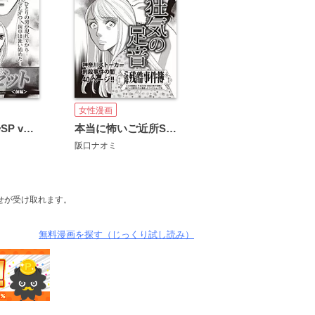
女性漫画
ブラック主婦SP vol.12～クローゼット～
本当に怖いご近所SP vol.5～狂気の足音～
阪口ナオミ
せが受け取れます。
無料漫画を探す（じっくり試し読み）