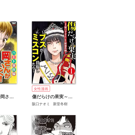
女性漫画
パート家政婦岡さんがいく！（分冊版）
傷だらけの果実～ブスがミスコン目指したら～（分冊版）
阪口ナオミ
新堂冬樹