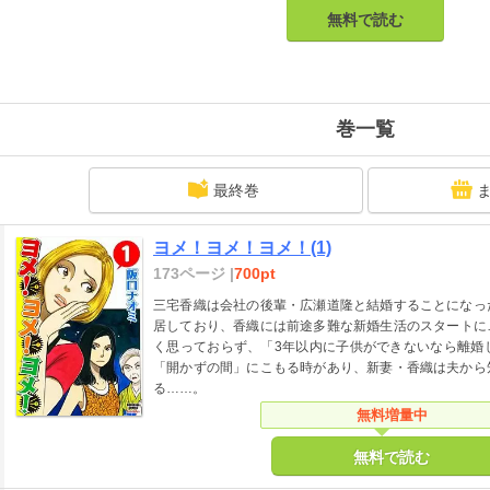
無料で読む
巻一覧
最終巻
ヨメ！ヨメ！ヨメ！(1)
173ページ |
700pt
三宅香織は会社の後輩・広瀬道隆と結婚することになっ
居しており、香織には前途多難な新婚生活のスタートに
く思っておらず、「3年以内に子供ができないなら離婚
「開かずの間」にこもる時があり、新妻・香織は夫から
る……。
無料増量中
無料で読む