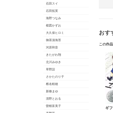
石田スイ
石田拓実
海野つなみ
楳図かずお
おす
大久保ヒロミ
御茶漬海苔
この作品
河原和音
きたがわ翔
北川みゆき
草野誼
さかたのり子
椎名軽穂
新條まゆ
清野とおる
曽根富美子
ギフ