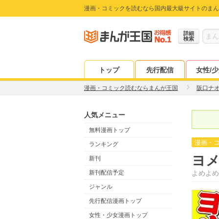
漫画・コミックを読むなら国内最大級サイトのまん
詳細
検索
トップ
先行配信
女性/
漫画・コミック読むならまんが王国
阪口ナ
人気メニュー
無料漫画トップ
漫画・
ランキング
ヨ
新刊
新刊配信予定
よめよめ
ジャンル
先行配信漫画トップ
女性・少女漫画トップ