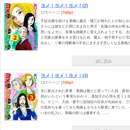
ヨメ！ヨメ！ヨメ！(2)
173ページ |
700pt
不妊治療を続ける香織に義父・隆三が倒れたとの知らせ
さらには彼女との間に生まれた男児・良隆の存在が明る
思いをよそに、良隆を跡継ぎに迎え入れようとする。主
三宅家の家事を引き受けるため、愛人・朝子母子が三宅
出をし、一番の理解者の不在にますます苦しくなる香織
試し読み
ヨメ！ヨメ！ヨメ！(3)
187ページ |
700pt
夫に家出された新妻・香織は敵だと思っていた姑・真知
供がいたという事実がわかり、真知子の心情を思うと
た。そこへ、大姑・愛子に認知症の症状が出始める。三
の気持ちを慮ってきた香織もそろそろ限界に来ていた。
い女の乱入に、香織の怒りは爆発する……。