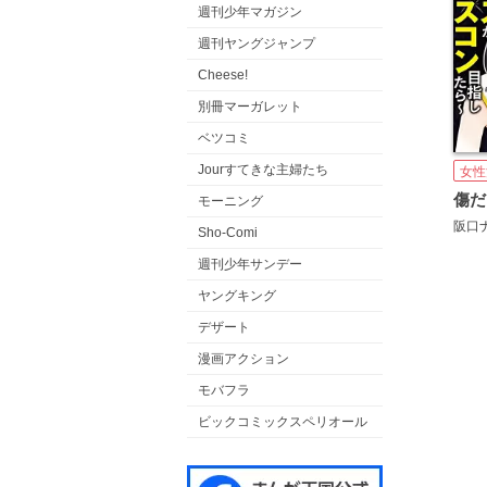
週刊少年マガジン
週刊ヤングジャンプ
Cheese!
別冊マーガレット
ベツコミ
Jourすてきな主婦たち
女性
モーニング
阪口
Sho-Comi
週刊少年サンデー
ヤングキング
デザート
漫画アクション
モバフラ
ビックコミックスペリオール