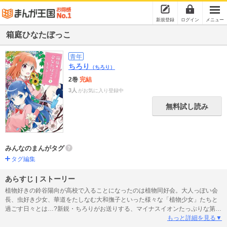
新規登録
ログイン
メニュー
箱庭ひなたぼっこ
青年
ちろり
（ちろり）
2巻
完結
3人
がお気に入り登録中
無料試し読み
みんなのまんがタグ
タグ編集
あらすじ | ストーリー
植物好きの鈴谷陽向が高校で入ることになったのは植物同好会。大人っぽい会
長、虫好き少女、華道をたしなむ大和撫子といった様々な「植物少女」たちと
過ごす日々とは…?新鋭・ちろりがお送りする、マイナスイオンたっぷりな第1
巻の登場です！
もっと詳細を見る▼