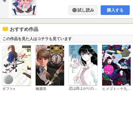
巻
試し読み
購入する
おすすめ作品
この作品を見た人はコチラも見ています
恋は雨上がりのように
ギフト±
幽麗塔
ヒメゴト～十九歳の制服～