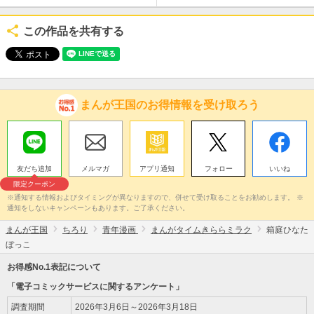
この作品を共有する
まんが王国のお得情報を受け取ろう
友だち追加
メルマガ
アプリ通知
フォロー
いいね
限定クーポン
※通知する情報およびタイミングが異なりますので、併せて受け取ることをお勧めします。 ※
通知をしないキャンペーンもあります。ご了承ください。
まんが王国
ちろり
青年漫画
まんがタイムきららミラク
箱庭ひなた
ぼっこ
お得感No.1表記について
「電子コミックサービスに関するアンケート」
調査期間
2026年3月6日～2026年3月18日