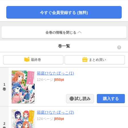
今すぐ会員登録する (無料)
全巻の情報を
閉じる
巻一覧
最終巻
まとめ買い
箱庭ひなたぼっこ(1)
124ページ
|
850pt
1
巻
試し読み
購入する
箱庭ひなたぼっこ(2)
124ページ
|
850pt
2