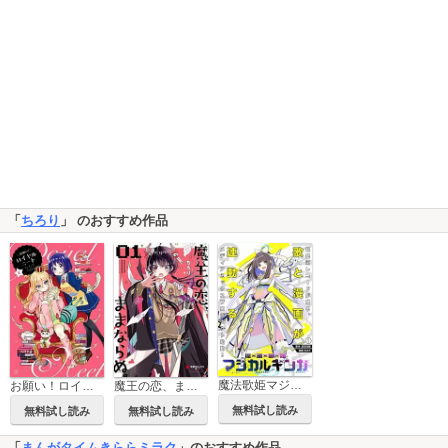
「
ちろり
」 のおすすめ作品
魔法歌姫マジカルギンガ
お願い！ロイヤルニート
魔王の恋、ままならぬ。
無料試し読み
無料試し読み
無料試し読み
「
まんがタイムきららミラク
」のおすすめ作品