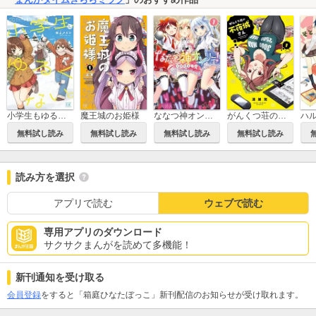
ななつ神オンリー！
がんくつ荘の不夜城さん
小学生もゆるくない。
魔王城のお姫様
ハ
無料試し読み
無料試し読み
無料試し読み
無料試し読み
読み方を選択
アプリで読む
ウェブで読む
専用アプリのダウンロード
サクサクまんがを読めて多機能！
新刊通知を受け取る
会員登録
をすると「箱庭ひなたぼっこ」新刊配信のお知らせが受け取れます。