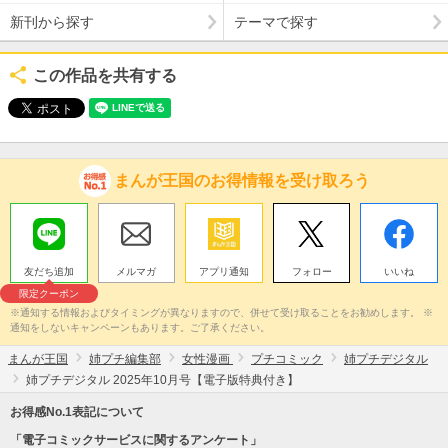
新刊から探す
テーマで探す
この作品を共有する
まんが王国のお得情報を受け取ろう
友だち追加
メルマガ
アプリ通知
フォロー
いいね
限定クーポン
※通知する情報およびタイミングが異なりますので、併せて受け取ることをお勧めします。 ※
通知をしないキャンペーンもあります。ご了承ください。
まんが王国
姉プチ編集部
女性漫画
プチコミック
姉プチデジタル
姉プチデジタル 2025年10月号【電子版特典付き】
お得感No.1表記について
「電子コミックサービスに関するアンケート」