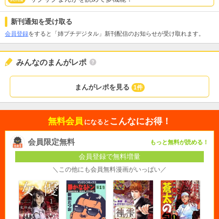
新刊通知を受け取る
会員登録
をすると「姉プチデジタル」新刊配信のお知らせが受け取れます。
みんなのまんがレポ
まんがレポを見る
1件
無料会員
こんなにお得！
になると
会員限定無料
もっと無料が読める！
会員登録で無料増量
＼この他にも会員無料漫画がいっぱい／