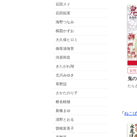
石田スイ
石田拓実
海野つなみ
楳図かずお
大久保ヒロミ
御茶漬海苔
河原和音
きたがわ翔
女性
北川みゆき
鬼の
草野誼
たら
さかたのり子
椎名軽穂
新條まゆ
「
ねこぱ
清野とおる
曽根富美子