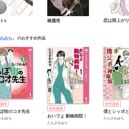
ト±
幽麗塔
わみち
」 のおすすめ作品
漫画
女性漫画
女性漫画
ぽ街のコオ先生
おいでよ 動物病院！
さわみち
たらさわみち
たらさわみち