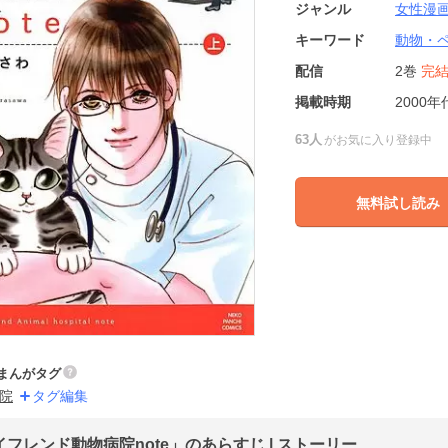
ジャンル
女性漫
キーワード
動物・
配信
2巻
完
掲載時期
2000年
63人
がお気に入り登録中
無料試し読み
まんがタグ
院
タグ編集
イフレンド動物病院note」のあらすじ | ストーリー