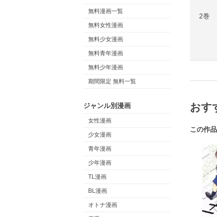
無料漫画一覧
2巻
無料女性漫画
無料少女漫画
無料青年漫画
無料少年漫画
期間限定 無料一覧
おす
ジャンル別漫画
女性漫画
この作品
少女漫画
青年漫画
少年漫画
TL漫画
BL漫画
オトナ漫画