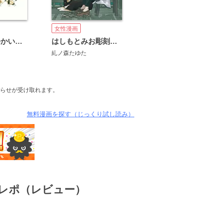
女性漫画
にゃこ譚～ゆかいな仲間たち～
はしもとみお彫刻日誌～月の光～
糺ノ森たゆた
知らせが受け取れます。
無料漫画を探す（じっくり試し読み）
がレポ（レビュー）