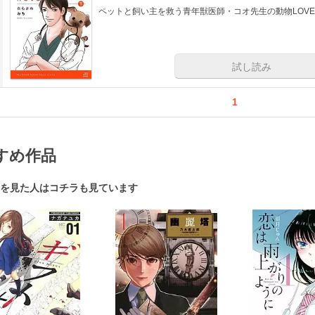
ペットと飼い主を救う青年獣医師・コオ先生の動物LOV
試し読み
1
すめ作品
を見た人はコチラも見ています