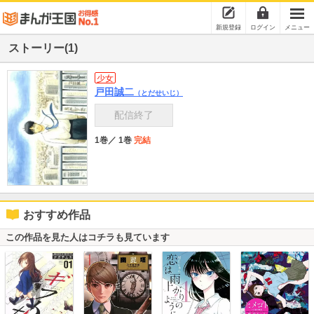
新規登録
ログイン
メニュー
ストーリー(1)
少女
戸田誠二
（とだせいじ）
配信終了
1巻
／ 1巻
完結
おすすめ作品
この作品を見た人はコチラも見ています