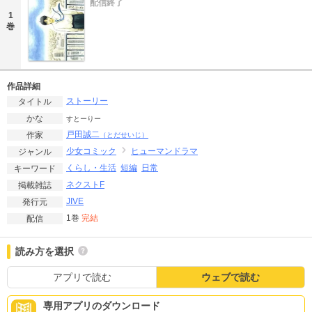
配信終了
1
巻
作品詳細
ストーリー
タイトル
かな
すとーりー
戸田誠二
作家
（とだせいじ）
少女コミック
ヒューマンドラマ
ジャンル
くらし・生活
短編
日常
キーワード
ネクストF
掲載雑誌
JIVE
発行元
1巻
完結
配信
読み方を選択
アプリで読む
ウェブで読む
専用アプリのダウンロード