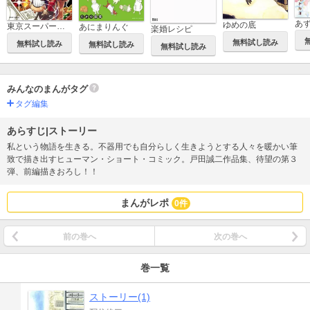
あ
ゆめの底
東京スーパーシーク様!!
あにまりんぐ
楽婚レシピ
無料試し読み
無料試し読み
無料試し読み
無料試し読み
みんなのまんがタグ
タグ編集
あらすじ|ストーリー
私という物語を生きる。不器用でも自分らしく生きようとする人々を暖かい筆
致で描き出すヒューマン・ショート・コミック。戸田誠二作品集、待望の第３
弾、前編描きおろし！！
まんがレポ
0件
前の巻へ
次の巻へ
巻一覧
ストーリー(1)