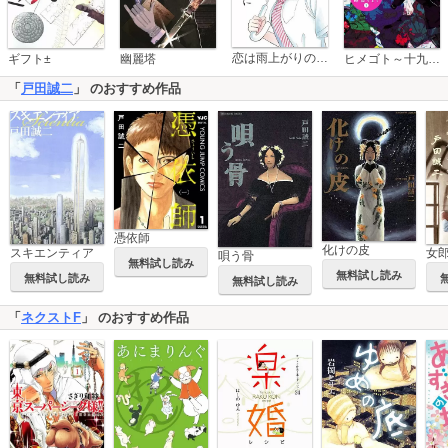
恋は雨上がりのように
ギフト±
幽麗塔
ヒメゴト～十九歳の制服～
「
戸田誠二
」 のおすすめ作品
憑依師
化けの皮
スキエンティア
唄う骨
無料試し読み
無料試し読み
無料試し読み
無料試し読み
「
ネクストF
」 のおすすめ作品