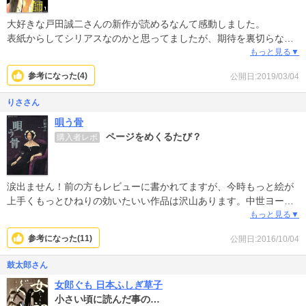
大好きな戸田誠二さんの新作が読めるなんて感動しました。
表紙からしてシリアスなのかと思ってましたが、期待を裏切らない
戸田誠二さんワールドで面白かったです、沢山の人に読んで欲しい
もっと見る▼
です。
参考になった(
4
)
公開日:2019/03/04
りささん
唄う骨
ページをめくるたび？
購入者レポ
涙出ません！前の方もレビューに書かれてますが、今時もっと絵が
上手くもっとひねりの効いたいい作品は沢山あります。中世ヨーロ
ッパかな？童話に出てくるような異国が舞台の愛憎話が中心です。
もっと見る▼
しかしどこを取っても中途半端な作品です。600pも凄く高いです。
参考になった(
11
)
公開日:2016/10/04
鼓太郎さん
女郎ぐも 日本ふしぎ草子
小さい頃に読んだ事の…