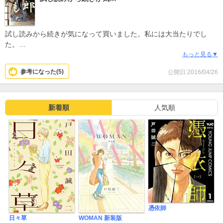
試し読みから続きが気になって買いました。私には大当たりでし
た。
心温まるお話がたくさんでした。絵も穏やかで、じーんと胸に沁み
もっと見る▼
ました。高校生になった息子にも読ませたいと思いました。続編を
参考になった(
5
)
公開日:2016/04/26
お待ちしてます。
新着順
人気順
憑依師
日々草
WOMAN 新装版