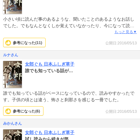
小さい頃に読んだ事のあるような、聞いたことのあるようなお話し
でした。でもなんとなくしか覚えていなかったり、今になって読む
からわかる事があったりと、じーんと心に届く作品でした。子供に
もっと見る▼
読み聞かせたいと思えるお話しばかりで、やっぱり昔話って、色ん
参考になった(
11
)
公開日:2016/05/13
な行いや心を上手に伝える素晴らしい文化だと改めて感じられまし
た。
ルナさん
女郎ぐも 日本ふしぎ草子
誰でも知っている話が…
誰でも知っている話がベースになっているので、読みやすかったで
す。子供の頃とは違う、怖さと刹那さを感じる一冊でした。
参考になった(
6
)
公開日:2016/05/13
みかんさん
女郎ぐも 日本ふしぎ草子
試し読みから続きが気…