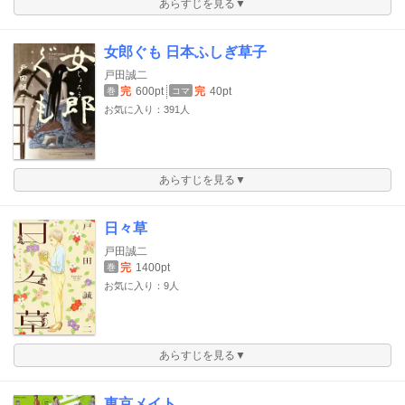
あらすじを見る▼
女郎ぐも 日本ふしぎ草子
戸田誠二
完
600pt
完
40pt
巻
コマ
お気に入り：391人
あらすじを見る▼
日々草
戸田誠二
完
1400pt
巻
お気に入り：9人
あらすじを見る▼
東京メイト