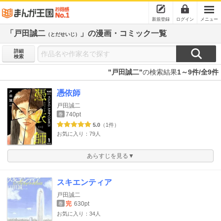
新規登録
ログイン
メニュー
「戸田誠二
」の漫画・コミック一覧
（とだせいじ）
詳細
検索
"戸田誠二"
の検索結果
1～9件/全9件
憑依師
戸田誠二
740pt
巻
5.0
（1件）
お気に入り：79人
あらすじを見る▼
スキエンティア
戸田誠二
完
630pt
巻
お気に入り：34人