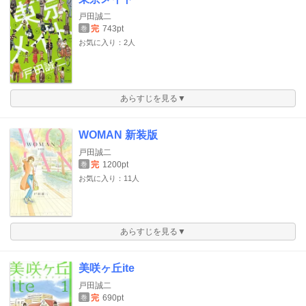
戸田誠二
完
743pt
巻
お気に入り：2人
あらすじを見る▼
WOMAN 新装版
戸田誠二
完
1200pt
巻
お気に入り：11人
あらすじを見る▼
美咲ヶ丘ite
戸田誠二
完
690pt
巻