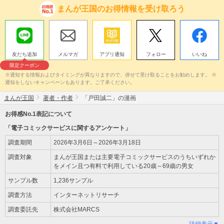
まんが王国のお得情報を受け取ろう
友だち追加
メルマガ
アプリ通知
フォロー
いいね
限定クーポン
※通知する情報およびタイミングが異なりますので、併せて受け取ることをお勧めします。 ※
通知をしないキャンペーンもあります。ご了承ください。
まんが王国
著者・作者
「戸田誠二」の漫画
お得感No.1表記について
「電子コミックサービスに関するアンケート」
調査期間
2026年3月6日～2026年3月18日
調査対象
まんが王国または主要電子コミックサービスのうちいずれか
をメイン且つ有料で利用している20歳～69歳の男女
サンプル数
1,236サンプル
調査方法
インターネットリサーチ
調査委託先
株式会社MARCS
詳細表示▼