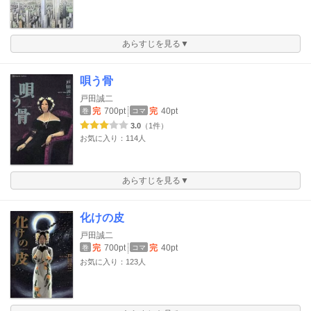
あらすじを見る▼
唄う骨
戸田誠二
完
700pt
完
40pt
巻
コマ
3.0
（1件）
お気に入り：114人
あらすじを見る▼
化けの皮
戸田誠二
完
700pt
完
40pt
巻
コマ
お気に入り：123人