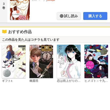
3
巻
試し読み
購入する
おすすめ作品
この作品を見た人はコチラも見ています
恋は雨上がりのように
ギフト±
幽麗塔
ヒメゴト～十九歳の制服～