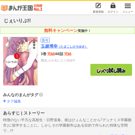
新規登録
ログイン
メニュー
じぇいりぶ!!
無料キャンペーン
実施中！
青年
玉越博幸
（たまこしひろゆき）
3巻
完結
/46話
完結
30人
がお気に入り登録中
みんなのまんがタグ
タグ編集
あらすじ | ストーリー
特徴のない平凡な高校生・日野道春。彼はひょんなことから｢デュナミス学園都
市｣に留学することに。しかしその学園都市はある目的で作られた特殊な空間
で…!?