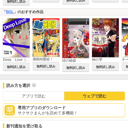
無料試し読み
無料試し読み
「
BGL
」のおすすめ作品
湘南純愛組！
オ
Deep Love［REAL]
神の雫
緋の稜線
無料試し読み
無料試し読み
無料試し読み
無料試し読み
読み方を選択
アプリで読む
ウェブで読む
専用アプリのダウンロード
サクサクまんがを読めて多機能！
新刊通知を受け取る