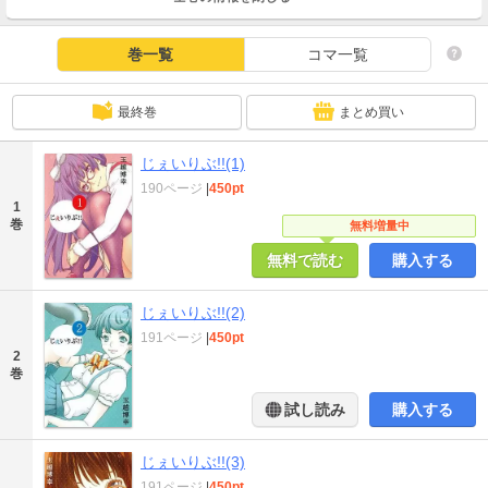
巻一覧
コマ一覧
最終巻
まとめ買い
じぇいりぶ!!(1)
190ページ
|
450pt
1
巻
無料増量中
無料で読む
購入する
じぇいりぶ!!(2)
191ページ
|
450pt
2
巻
試し読み
購入する
じぇいりぶ!!(3)
191ページ
|
450pt