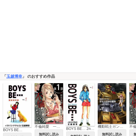
「
玉越博幸
」 のおすすめ作品
不倫純愛 一線越えの代償（分冊版）
機動戦士ガンダム ポケットの中の戦争
BOYS BE… 2nd Season
BOYS BE…
無料試し読み
無料試し読み