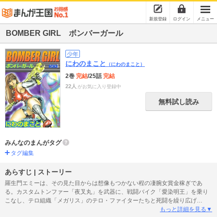
新規登録
ログイン
メニュー
BOMBER GIRL ボンバーガール
少年
にわのまこと
（にわのまこと）
2巻
完結
/25話
完結
22人
がお気に入り登録中
無料試し読み
みんなのまんがタグ
タグ編集
あらすじ | ストーリー
羅生門エミーは、その見た目からは想像もつかない程の凄腕女賞金稼ぎであ
る。カスタムトンファー「夜叉丸」を武器に、戦闘バイク「愛染明王」を乗り
こなし、テロ組織「メガリス」のテロ・ファイターたちと死闘を繰り広げ
る！！
もっと詳細を見る▼