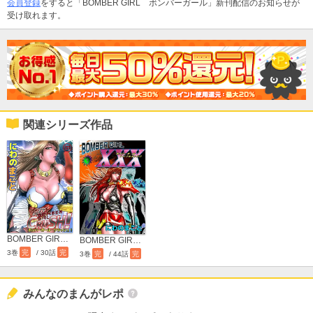
会員登録
をすると「BOMBER GIRL ボンバーガール」新刊配信のお知らせが
受け取れます。
関連シリーズ作品
BOMBER GIRL CRASH！ ボンバーガール・クラッシュ！
BOMBER GIRL XXX ボンバーガール・トリプルエックス
3巻
完
/ 30話
完
3巻
完
/ 44話
完
みんなのまんがレポ