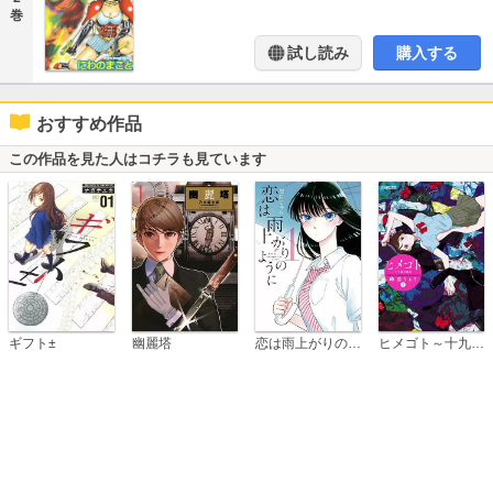
巻
試し読み
購入する
おすすめ作品
この作品を見た人はコチラも見ています
恋は雨上がりのように
ギフト±
幽麗塔
ヒメゴト～十九歳の制服～