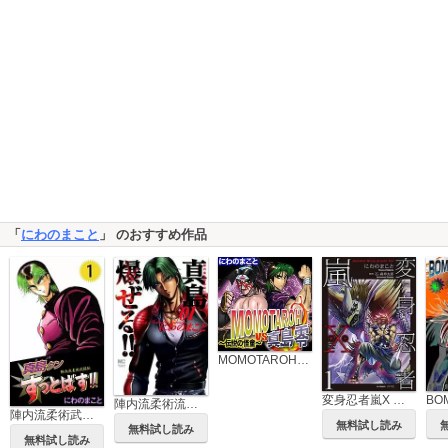
「
にわのまこと
」 のおすすめ作品
MOMOTAROH VS 真島零 ～伝説の怪童～
変身忍者嵐X 電子版
陣内流柔術流浪伝 真島、爆ぜる!!
陣内流柔術武闘伝 真島クンすっとばす!!
無料試し読み
無料試し読み
無料試し読み