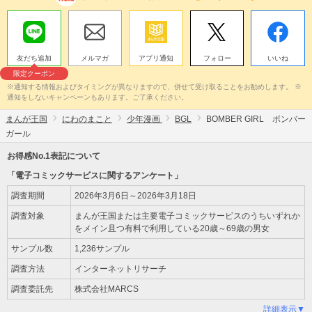
友だち追加
メルマガ
アプリ通知
フォロー
いいね
限定クーポン
※通知する情報およびタイミングが異なりますので、併せて受け取ることをお勧めします。 ※
通知をしないキャンペーンもあります。ご了承ください。
まんが王国
にわのまこと
少年漫画
BGL
BOMBER GIRL ボンバー
ガール
お得感No.1表記について
「電子コミックサービスに関するアンケート」
調査期間
2026年3月6日～2026年3月18日
調査対象
まんが王国または主要電子コミックサービスのうちいずれか
をメイン且つ有料で利用している20歳～69歳の男女
サンプル数
1,236サンプル
調査方法
インターネットリサーチ
調査委託先
株式会社MARCS
詳細表示▼