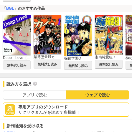
「
BGL
」のおすすめ作品
賭博堕天録カイジ 24億脱出編
湘南純愛組！
Deep Love［REAL]
神
探偵学園Q
無料試し読み
無料試し読み
無料試し読み
無料試し読み
読み方を選択
アプリで読む
ウェブで読む
専用アプリのダウンロード
サクサクまんがを読めて多機能！
新刊通知を受け取る