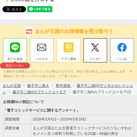
まんが王国のお得情報を受け取ろう
友だち追加
メルマガ
アプリ通知
フォロー
いいね
限定クーポン
※通知する情報およびタイミングが異なりますので、併せて受け取ることをお勧めします。 ※
通知をしないキャンペーンもあります。ご了承ください。
まんが王国
藤子不二雄Ａ
青年漫画
藤子不二雄(A)デジタルセレクショ
ン
藤子不二雄Aのブラックユーモア
藤子不二雄Aのブラックユーモア(2)
お得感No.1表記について
「電子コミックサービスに関するアンケート」
調査期間
2026年3月6日～2026年3月18日
調査対象
まんが王国または主要電子コミックサービスのうちいずれか
をメイン且つ有料で利用している20歳～69歳の男女