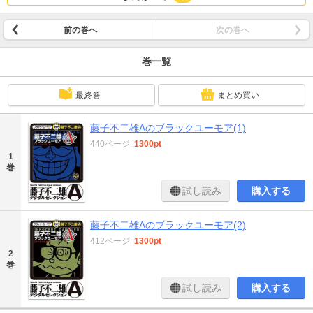
前の巻へ
次の巻へ
巻一覧
最終巻
まとめ買い
藤子不二雄Aのブラックユーモア(1)
440ページ
|
1300pt
1
巻
試し読み
購入する
藤子不二雄Aのブラックユーモア(2)
412ページ
|
1300pt
2
巻
試し読み
購入する