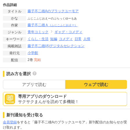
作品詳細
藤子不二雄Aのブラックユーモア
タイトル
かな
ふじこふじおえーのぶらっくゆーもあ
藤子不二雄Ａ
作家
（ふじこふじおえー）
青年コミック
ギャグ・コメディ
ジャンル
くらし・生活
短編
コメディ
日常
人情
キーワード
藤子不二雄(A)デジタルセレクション
掲載雑誌
小学館
発行元
2巻
完結
配信
読み方を選択
アプリで読む
ウェブで読む
専用アプリのダウンロード
サクサクまんがを読めて多機能！
新刊通知を受け取る
会員登録
をすると「藤子不二雄Aのブラックユーモア」新刊配信のお知らせが受
け取れます。