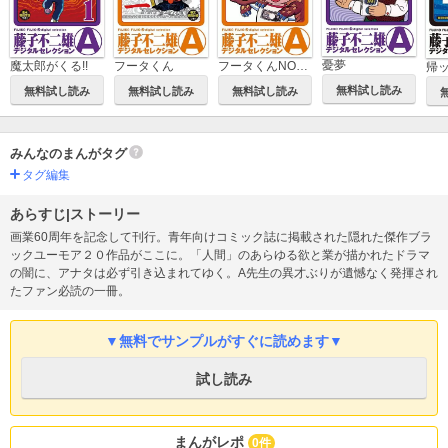
憂夢
魔太郎がくる!!
フータくん
フータくんNOW！
無料試し読み
無料試し読み
無料試し読み
無料試し読み
みんなのまんがタグ
タグ編集
あらすじ|ストーリー
画業60周年を記念して刊行。青年向けコミック誌に掲載された隠れた傑作ブラ
ックユーモア２０作品がここに。「人間」のあらゆる欲と業が描かれたドラマ
の闇に、アナタは必ず引き込まれてゆく。A先生の異才ぶりが遺憾なく発揮され
たファン必読の一冊。
▼無料でサンプルがすぐに読めます▼
試し読み
まんがレポ
0件