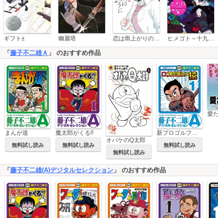
恋は雨上がりのように
ギフト±
幽麗塔
ヒメゴト～十九歳の制服～
「
藤子不二雄Ａ
」 のおすすめ作品
愛
まんが道
魔太郎がくる!!
新プロゴルファー猿
オバケのQ太郎
無料試し読み
無料試し読み
無料試し読み
無料試し読み
「
藤子不二雄(A)デジタルセレクション
」 のおすすめ作品