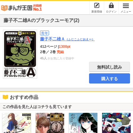
新規登録
ログイン
メニュー
藤子不二雄Aのブラックユーモア(2)
青年
藤子不二雄Ａ
（ふじこふじおえー）
412ページ
|
1300pt
2巻
／ 2巻
完結
45人
がお気に入り登録中
無料試し読み
購入する
おすすめ作品
この作品を見た人はコチラも見ています