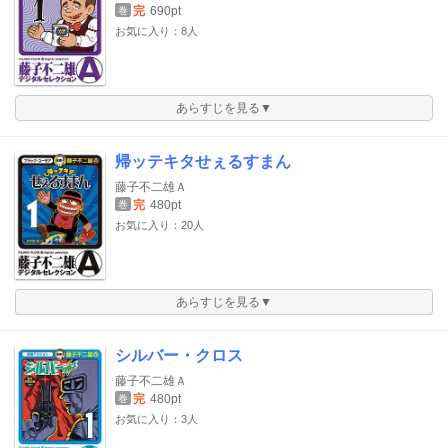
完
690pt
巻
お気に入り：8人
あらすじを見る▼
帰ッテキタせぇるすまん
藤子不二雄Ａ
完
480pt
巻
お気に入り：20人
あらすじを見る▼
シルバー・クロス
藤子不二雄Ａ
完
480pt
巻
お気に入り：3人