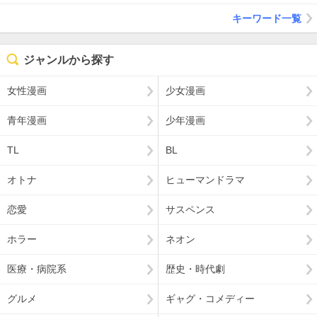
キーワード一覧
ジャンルから探す
女性漫画
少女漫画
青年漫画
少年漫画
TL
BL
オトナ
ヒューマンドラマ
恋愛
サスペンス
ホラー
ネオン
医療・病院系
歴史・時代劇
グルメ
ギャグ・コメディー