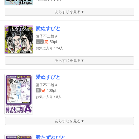
あらすじを見る▼
愛ぬすびと
藤子不二雄Ａ
完
50pt
コマ
お気に入り：24人
あらすじを見る▼
愛ぬすびと
藤子不二雄Ａ
完
400pt
巻
お気に入り：8人
あらすじを見る▼
愛たずねびと