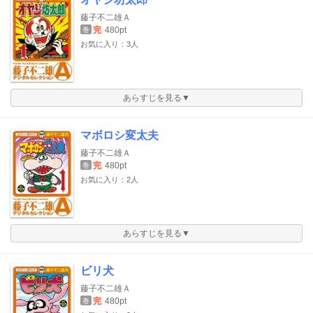
藤子不二雄Ａ
完
480pt
巻
お気に入り：3人
あらすじを見る▼
マボロシ変太夫
藤子不二雄Ａ
完
480pt
巻
お気に入り：2人
あらすじを見る▼
ビリ犬
藤子不二雄Ａ
完
480pt
巻