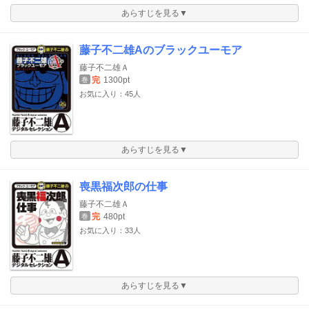
あらすじを見る▼
藤子不二雄Aのブラックユーモア
藤子不二雄Ａ
完
1300pt
巻
お気に入り：45人
あらすじを見る▼
喪黒福次郎の仕事
藤子不二雄Ａ
完
480pt
巻
お気に入り：33人
あらすじを見る▼