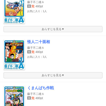
藤子不二雄Ａ
完
480pt
巻
お気に入り：1人
あらすじを見る▼
怪人二十面相
藤子不二雄Ａ
完
480pt
巻
お気に入り：3人
あらすじを見る▼
くまんばち作戦
藤子不二雄Ａ
完
480pt
巻