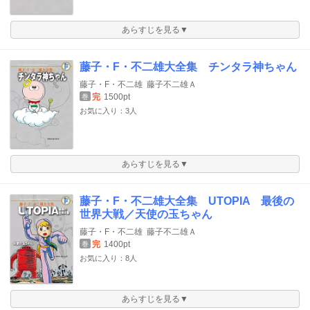
あらすじを見る▼
藤子・F・不二雄大全集 チンタラ神ちゃん
藤子・F・不二雄
藤子不二雄Ａ
完
1500pt
巻
お気に入り：3人
あらすじを見る▼
藤子・F・不二雄大全集 UTOPIA 最後の
世界大戦／天使の玉ちゃん
藤子・F・不二雄
藤子不二雄Ａ
完
1400pt
巻
お気に入り：8人
あらすじを見る▼