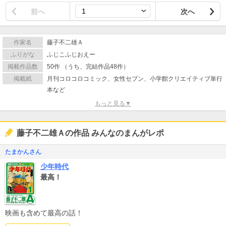
前へ
次へ
作家名
藤子不二雄Ａ
ふりがな
ふじこふじおえー
掲載作品数
50作 （うち、完結作品48作）
掲載紙
月刊コロコロコミック、女性セブン、小学館クリエイティブ単行
本など
もっと見る▼
藤子不二雄Ａの作品 みんなのまんがレポ
たまかんさん
少年時代
最高！
映画も含めて最高の話！