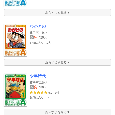
あらすじを見る▼
わかとの
藤子不二雄Ａ
完
420pt
巻
お気に入り：1人
あらすじを見る▼
少年時代
藤子不二雄Ａ
完
480pt
巻
5.0
（1件）
お気に入り：14人
あらすじを見る▼