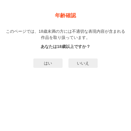
新規登録
ログイン
メニュー
年齢確認
罪とくちづけ―楽園に奪われた十日間―
このページでは、18歳未満の方には不適切な表現内容が含まれる
BL
作品を取り扱っています。
東野裕
（ひがしのゆう）
1巻
完結
あなたは18歳以上ですか？
35人
がお気に入り登録中
無料試し読み
はい
いいえ
みんなのまんがタグ
タグ編集
あらすじ | ストーリー
モデルの弟・ヒカルのかわりに、彼の恋人でF1レーサーのカイルの島へ別れ話
をしにいくことになったヤマト。いけないと思いながら、島で過ごすうちカイ
ルに惹かれていくヤマトだったが、島へ来た理由を知った彼に強引に抱かれて
しまう。しかも突然ヒカルがよりを戻したいと島へやってきて――!?
もっと詳細を見る▼