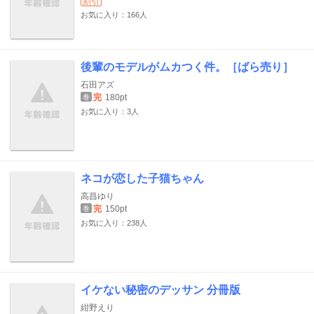
割引
お気に入り：166人
後輩のモデルがムカつく件。［ばら売り］
石田アズ
完
180pt
巻
お気に入り：3人
ネコが恋した子猫ちゃん
高昌ゆり
完
150pt
巻
お気に入り：238人
イケない秘密のデッサン 分冊版
紺野えり