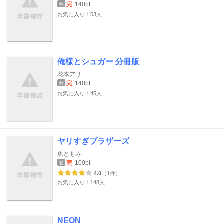
完
140pt
巻
お気に入り：53人
俺様とシュガー 分冊版
花本アリ
完
140pt
巻
お気に入り：45人
ヤリすぎブラザーズ
魚ともみ
完
100pt
巻
4.0
（1件）
お気に入り：148人
NEON