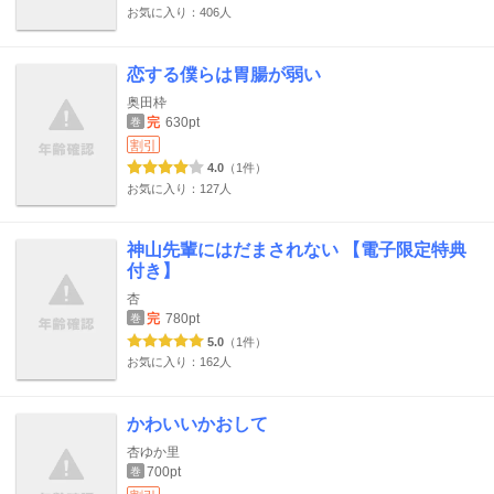
お気に入り：406人
恋する僕らは胃腸が弱い
奥田枠
完
630pt
巻
割引
4.0
（1件）
お気に入り：127人
神山先輩にはだまされない 【電子限定特典
付き】
杏
完
780pt
巻
5.0
（1件）
お気に入り：162人
かわいいかおして
杏ゆか里
700pt
巻