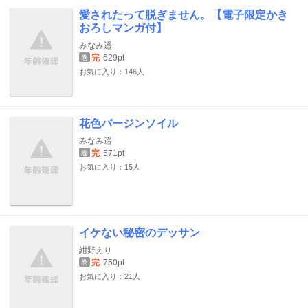
愛されたって脱ぎません。【電子限定かき
おろしマンガ付】
みなみ遥
完
629pt
巻
お気に入り：146人
花色バージンソイル
みなみ遥
完
571pt
巻
お気に入り：15人
イケない秘密のデッサン
紺野えり
完
750pt
巻
お気に入り：21人