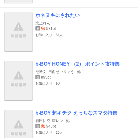
ホネヌキにされたい
北上れん
完
571pt
巻
お気に入り：34人
b-BOY HONEY （2） ポイント攻特集
池玲文
日向せいりょう
他
895pt
巻
お気に入り：9人
b-BOY 超キチク えっちなスマタ特集
新田祐克
環レン
他
完
943pt
巻
お気に入り：10人