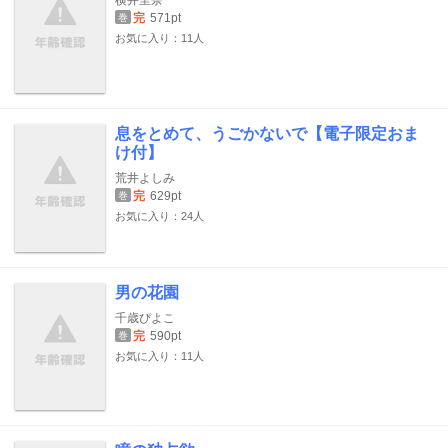
横井里奈
完
571pt
巻
お気に入り：11人
息をとめて、うごかないで【電子限定おま
け付】
荒井よしみ
完
629pt
巻
お気に入り：24人
男の花園
千歳ぴよこ
完
590pt
巻
お気に入り：11人