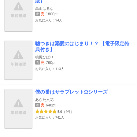
版】
高山はるな
完
1800pt
巻
お気に入り：94人
嘘つきは溺愛のはじまり！？ 【電子限定特
典付き】
桃尻ひばり
完
760pt
巻
お気に入り：113人
僕の番はサラブレットΩシリーズ
あらた六花
完
648pt
巻
5.0
（4件）
お気に入り：741人