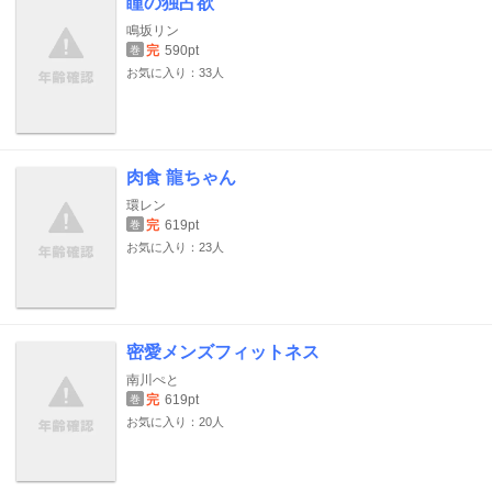
瞳の独占欲
鳴坂リン
完
590pt
巻
お気に入り：33人
肉食 龍ちゃん
環レン
完
619pt
巻
お気に入り：23人
密愛メンズフィットネス
南川ぺと
完
619pt
巻
お気に入り：20人