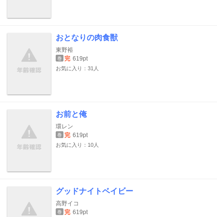
おとなりの肉食獣
東野裕
完
619pt
巻
お気に入り：31人
お前と俺
環レン
完
619pt
巻
お気に入り：10人
グッドナイトベイビー
高野イコ
完
619pt
巻