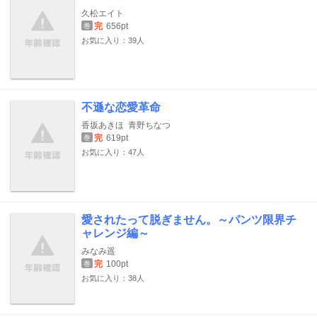
久松エイト
完
656pt
巻
お気に入り：39人
不遜な恋愛革命
香坂あきほ
青野ちなつ
完
619pt
巻
お気に入り：47人
愛されたって脱ぎません。～パンツ限界チ
ャレンジ編～
みなみ遥
完
100pt
巻
お気に入り：38人