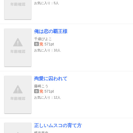
お気に入り：5人
俺は恋の覇王様
千歳ぴよこ
完
571pt
巻
お気に入り：10人
殉愛に囚われて
藤崎こう
完
571pt
巻
お気に入り：12人
正しいムスコの育て方