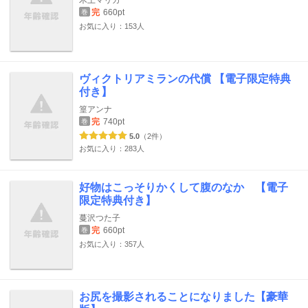
完
660pt
巻
お気に入り：153人
ヴィクトリアミランの代償 【電子限定特典
付き】
篁アンナ
完
740pt
巻
5.0
（2件）
お気に入り：283人
好物はこっそりかくして腹のなか 【電子
限定特典付き】
蔓沢つた子
完
660pt
巻
お気に入り：357人
お尻を撮影されることになりました【豪華