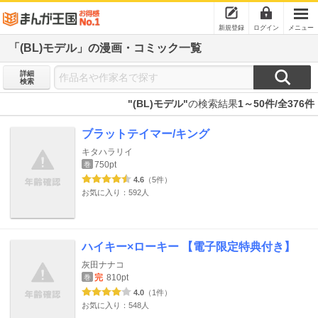
新規登録
ログイン
メニュー
「(BL)モデル」の漫画・コミック一覧
詳細
検索
"(BL)モデル"
の検索結果
1～50件/全376件
ブラットテイマー/キング
キタハラリイ
750pt
巻
4.6
（5件）
お気に入り：592人
ハイキー×ローキー 【電子限定特典付き】
灰田ナナコ
完
810pt
巻
4.0
（1件）
お気に入り：548人