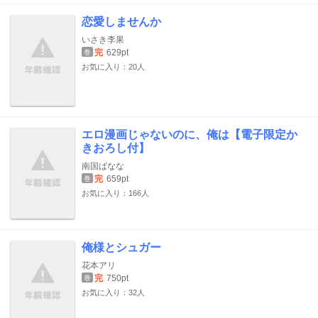
恋愛しませんか
いさき李果
完
629pt
巻
お気に入り：20人
エロ漫画じゃないのに、俺は【電子限定か
きおろし付】
南国ばなな
完
659pt
巻
お気に入り：166人
俺様とシュガー
花本アリ
完
750pt
巻
お気に入り：32人