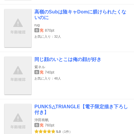
高嶺のSubは陰キャDomに躾けられたくな
いのに
rug
完
870pt
巻
お気に入り：32人
同じ顔のいとこは俺の顔が好き
紫ネル
完
740pt
巻
お気に入り：48人
PUNKS△TRIANGLE【電子限定描き下ろし
付き】
沖田有帆
完
760pt
巻
5.0
（1件）