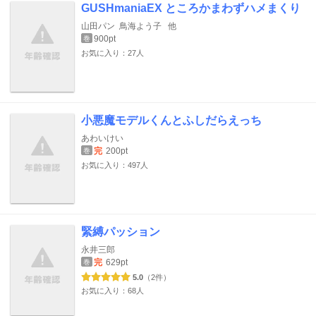
GUSHmaniaEX ところかまわずハメまくり
山田パン
鳥海よう子
他
900pt
巻
お気に入り：27人
小悪魔モデルくんとふしだらえっち
あわいけい
完
200pt
巻
お気に入り：497人
緊縛パッション
永井三郎
完
629pt
巻
5.0
（2件）
お気に入り：68人