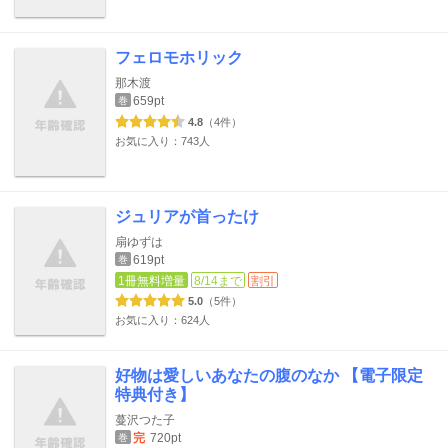
フェロモホリック
那木渡
659pt
巻
4.8
（4件）
お気に入り：743人
ジュリアが首ったけ
扇ゆずは
619pt
巻
1冊無料増量
8/14まで
割引
5.0
（5件）
お気に入り：624人
好物は愛しいあなたの腹のなか 【電子限定
特典付き】
蔓沢つた子
完
720pt
巻