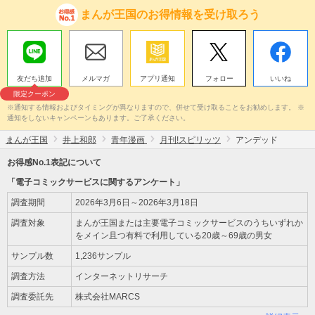
まんが王国のお得情報を受け取ろう
友だち追加
メルマガ
アプリ通知
フォロー
いいね
限定クーポン
※通知する情報およびタイミングが異なりますので、併せて受け取ることをお勧めします。 ※
通知をしないキャンペーンもあります。ご了承ください。
まんが王国
井上和郎
青年漫画
月刊!スピリッツ
アンデッド
お得感No.1表記について
「電子コミックサービスに関するアンケート」
調査期間
2026年3月6日～2026年3月18日
調査対象
まんが王国または主要電子コミックサービスのうちいずれか
をメイン且つ有料で利用している20歳～69歳の男女
サンプル数
1,236サンプル
調査方法
インターネットリサーチ
調査委託先
株式会社MARCS