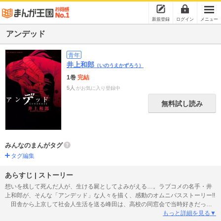
新規登録
ログイン
メニュー
アンデッド
青年
井上和郎
（いのうえかずろう）
1巻
完結
5人
がお気に入り登録中
無料試し読み
みんなのまんがタグ
タグ編集
あらすじ | ストーリー
想いを残して死んだ人が、生ける屍としてよみがえる…。ラブコメの名手・井
上和郎が、そんな「アンデッド」な人々を描く、感動のオムニバスストーリー!!
田舎から上京して社会人生活を送る峰田は、高校の同窓会で当時好きだった
女性・古地と再会する。実は彼女も峰田のことを想っていたことがわかり、ふ
もっと詳細を見る▼