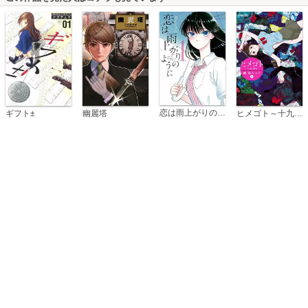
恋は雨上がりのように
ギフト±
幽麗塔
ヒメゴト～十九歳の制服～