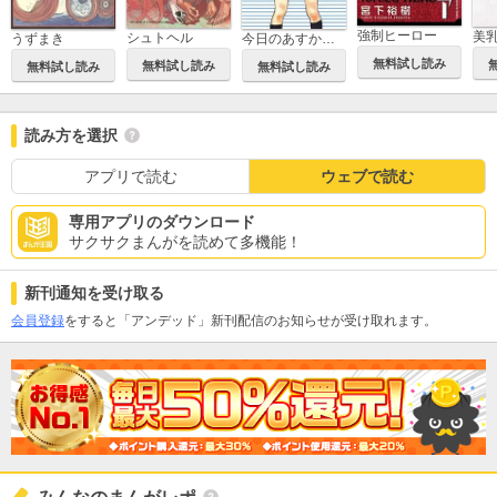
強制ヒーロー
シュトヘル
今日のあすかショー
うずまき
無料試し読み
無料試し読み
無料試し読み
無料試し読み
読み方を選択
アプリで読む
ウェブで読む
専用アプリのダウンロード
サクサクまんがを読めて多機能！
新刊通知を受け取る
会員登録
をすると「アンデッド」新刊配信のお知らせが受け取れます。