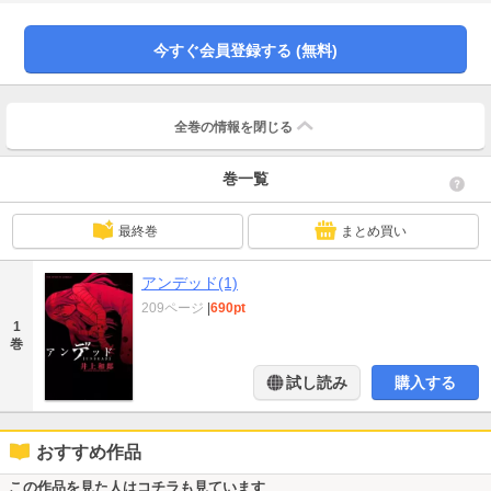
たりは付き合うことに。だが初デート当日、古地は交通事故に遭って死亡。そ
のことを伝えられて悲しみに暮れる峰田のもとへ、“アンデッド”となった古地が
訪ねてきて…
今すぐ会員登録する (無料)
全巻の情報を
閉じる
巻一覧
最終巻
まとめ買い
アンデッド(1)
209ページ
|
690pt
1
巻
試し読み
購入する
おすすめ作品
この作品を見た人はコチラも見ています