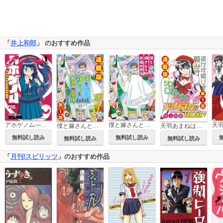
「
井上和郎
」 のおすすめ作品
アホゲノム―座牟坂サタニックヘアー―
僕と嫁さんとお酒の関係
僕と嫁さんとお酒の関係＜連載版＞
天羽あまねは甘くない＜連載版＞
無料試し読み
無料試し読み
無料試し読み
無料試し読み
「
月刊!スピリッツ
」のおすすめ作品