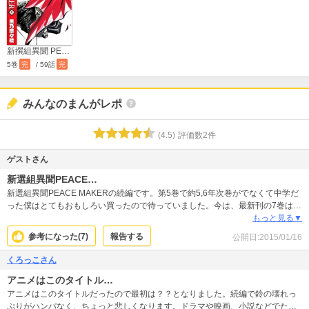
新撰組異聞 PEACE MAKER
5巻
完
/ 59話
完
みんなのまんがレポ
(
4.5
)
評価数
2
件
ゲストさん
新選組異聞PEACE…
新選組異聞PEACE MAKERの続編です。第5巻で約5,6年次巻がでなくて中学だ
った僕はとてもおもしろい買ったので待っていました。今は、最新刊の7巻は新
選組の北上編にあたり新キャラの田村銀ノ助や野村利三郎などが出てきます。
もっと見る▼
参考になった(
7
)
報告する
公開日:
2015/01/16
くろっこさん
アニメはこのタイトル…
アニメはこのタイトルだったので最初は？？となりました。続編で鈴の壊れっ
ぷりがハンパなく、ちょっと悲しくなります。ドラマや映画、小説などでたく