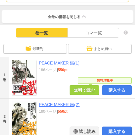
全巻の情報を
閉じる
巻一覧
コマ一覧
最新刊
まとめ買い
PEACE MAKER 鐵(1)
186ページ
|
550pt
1
巻
無料増量中
無料で読む
購入する
PEACE MAKER 鐵(2)
180ページ
|
550pt
2
巻
試し読み
購入する