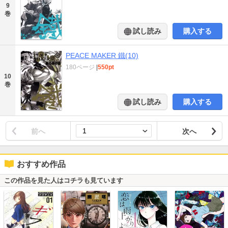
9
巻
試し読み
購入する
PEACE MAKER 鐵(10)
180ページ
|
550pt
10
巻
試し読み
購入する
前へ
次へ
おすすめ作品
この作品を見た人はコチラも見ています