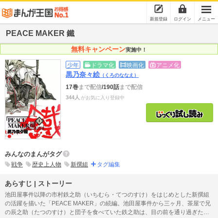
新規登録
ログイン
メニュー
PEACE MAKER 鐵
無料キャンペーン
実施中！
少年
ドラマ化
映画化
アニメ化
黒乃奈々絵
（くろのななえ）
17巻
まで配信
/190話
まで配信
344人
がお気に入り登録中
みんなのまんがタグ
戦争
歴史上人物
新撰組
タグ編集
あらすじ | ストーリー
池田屋事件以降の市村鉄之助（いちむら・てつのすけ）をはじめとした新撰組
の活躍を描いた「PEACE MAKER」の続編。池田屋事件から三ヶ月、茶屋で兄
の辰之助（たつのすけ）と団子を食べていた鉄之助は、目の前を通り過ぎたド