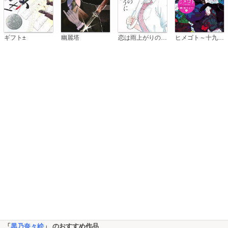
恋は雨上がりのように
ギフト±
幽麗塔
ヒメゴト～十九歳の制服～
「
黒乃奈々絵
」 のおすすめ作品