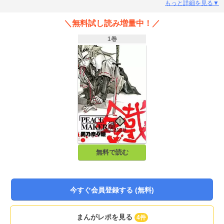
レッドヘアの奇妙な男が、父親と同じ異国の歌を歌っていたのに気づき、彼を
もっと詳細を見る▼
追いかけていく。その奇妙な男の正体こそ、幕末の風雲児・坂本龍馬（さかも
と・りょうま）であり……!?
＼無料試し読み増量中！／
1巻
無料で読む
今すぐ会員登録する (無料)
まんがレポを見る
4件