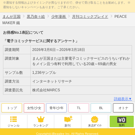
※通知する情報およびタイミングが異なりますので、併せて受け取ることをお勧めします。 ※
通知をしないキャンペーンもあります。ご了承ください。
まんが王国
黒乃奈々絵
少年漫画
月刊コミックブレイド
PEACE
MAKER 鐵
お得感No.1表記について
「電子コミックサービスに関するアンケート」
調査期間
2026年3月6日～2026年3月18日
調査対象
まんが王国または主要電子コミックサービスのうちいずれか
をメイン且つ有料で利用している20歳～69歳の男女
サンプル数
1,236サンプル
調査方法
インターネットリサーチ
調査委託先
株式会社MARCS
詳細表示▼
トップ
女性/少女
青年/少年
TL
BL
オトナ
無料
ジャンル
ランキング
新刊
来店ﾎﾟｲﾝﾄ
Copyright(c)Beaglee Inc. All Rights Reserved.