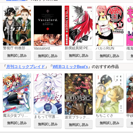
警視庁 特務部 特殊凶悪犯対策室 第七課 トクナナFile.0
新撰組異聞 PEACE MAKER
Vassalord.
パカ☆RUN
無料試し読み
無料試し読み
無料試し読み
無料試し読み
「
月刊コミックブレイド
」「
WEBコミックBeat's
」のおすすめ作品
魔法少女プリティ☆ベル
ちちこぐさ
まもって守護月天！ 解封の章
迷宮ブラックカンパニー
無料試し読み
無料試し読み
無料試し読み
無料試し読み