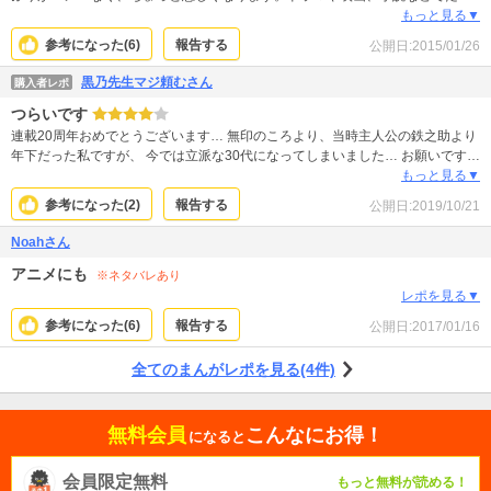
さんの人達が新撰組のストーリーを知っていると思うので多くのいなくなって
もっと見る▼
しまう隊士に涙しました。
参考になった(
6
)
報告する
公開日:
2015/01/26
黒乃先生マジ頼むさん
購入者レポ
つらいです
連載20周年おめでとうございます… 無印のころより、当時主人公の鉄之助より
年下だった私ですが、 今では立派な30代になってしまいました… お願いですか
ら最後まで諦めずに完結お願いします。
もっと見る▼
参考になった(
2
)
報告する
公開日:
2019/10/21
Noahさん
アニメにも
※ネタバレあり
レポを見る▼
参考になった(
6
)
報告する
公開日:
2017/01/16
全てのまんがレポを見る(4件)
無料会員
こんなにお得！
になると
会員限定無料
もっと無料が読める！