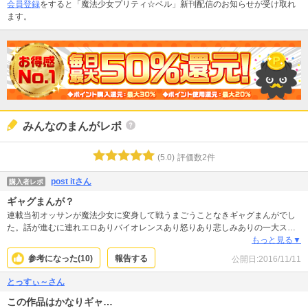
会員登録
をすると「魔法少女プリティ☆ベル」新刊配信のお知らせが受け取れ
ます。
みんなのまんがレポ
(
5.0
)
評価数
2
件
post itさん
購入者レポ
ギャグまんが？
連載当初オッサンが魔法少女に変身して戦うまごうことなきギャグまんがでし
た。話が進むに連れエロありバイオレンスあり怒りあり悲しみありの一大スペ
クタクルへと変貌していきます。 まだまだ連載が続いていて物語どんな進化を
もっと見る▼
遂げるのか目が離せません！
参考になった(
10
)
報告する
公開日:
2016/11/11
とっすぃ～さん
この作品はかなりギャ…