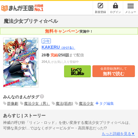
新規登録
ログイン
メニュー
魔法少女プリティ☆ベル
無料キャンペーン
実施中！
少年
KAKERU
（かける）
28巻
完結
/250話
まで配信
204人
がお気に入り登録中
会員登録(無料)して
無料で読む
みんなのまんがタグ
群像劇
魔法少女（男）
魔法(筋肉)
魔法少女
タグ編集
あらすじ | ストーリー
神威の呼び鈴「リィン・ロッド」を使い変身する魔法少女プリティ☆ベルは、
可憐な美少女!…ではなくボディービルダー・高田厚志だった!?
もっと詳細を見る▼