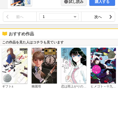
試し読み
購入する
前へ
次へ
おすすめ作品
この作品を見た人はコチラも見ています
恋は雨上がりのように
ギフト±
幽麗塔
ヒメゴト～十九歳の制服～