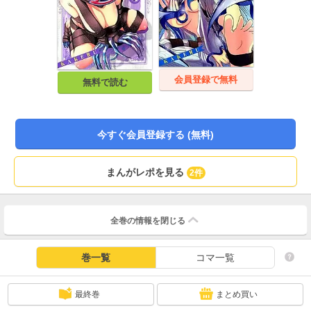
会員登録で無料
無料で読む
今すぐ会員登録する (無料)
まんがレポを見る
2件
全巻の情報を
閉じる
巻一覧
コマ一覧
最終巻
まとめ買い