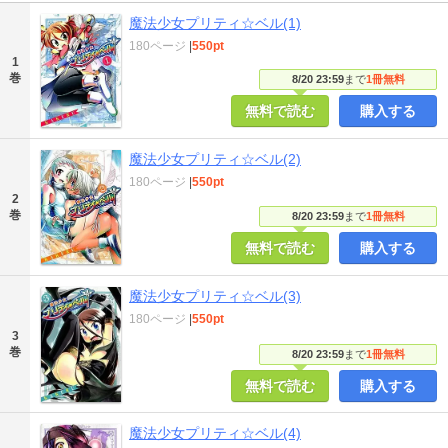
魔法少女プリティ☆ベル(1)
180ページ
|
550pt
1
巻
8/20 23:59
まで
1冊無料
無料で読む
購入する
魔法少女プリティ☆ベル(2)
180ページ
|
550pt
2
巻
8/20 23:59
まで
1冊無料
無料で読む
購入する
魔法少女プリティ☆ベル(3)
180ページ
|
550pt
3
巻
8/20 23:59
まで
1冊無料
無料で読む
購入する
魔法少女プリティ☆ベル(4)