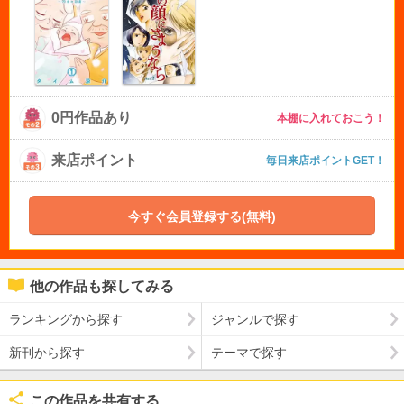
0円作品あり
本棚に入れておこう！
来店ポイント
毎日来店ポイントGET！
今すぐ会員登録する(無料)
他の作品も探してみる
ランキングから探す
ジャンルで探す
新刊から探す
テーマで探す
この作品を共有する