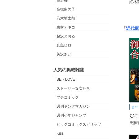
高野苺
紅林
高橋留美子
乃木坂太郎
東村アキコ
「
近代麻
藤沢とおる
真島ヒロ
矢沢あい
人気の掲載雑誌
BE・LOVE
ストーリーな女たち
プチコミック
週刊ヤングマガジン
青年
週刊少年ジャンプ
天獅
ビッグコミックスピリッツ
Kiss