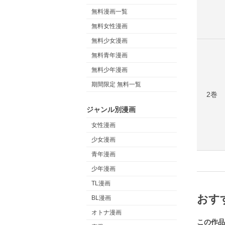
無料漫画一覧
無料女性漫画
無料少女漫画
無料青年漫画
無料少年漫画
期間限定 無料一覧
2巻
ジャンル別漫画
女性漫画
少女漫画
青年漫画
少年漫画
TL漫画
おす
BL漫画
オトナ漫画
この作品