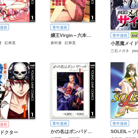
漫画
青年漫画
嬢王Virgin～六本木nightGP partII～
青年漫画
遼
紅林直
倉科遼
紅林直
小悪魔メイ
三石メガネ
pe
青年漫画
青年漫画
漫画
かの名はポンパドール
SOLEIL～
ドクター