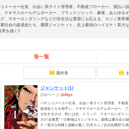
コメーカー社長、出会い系サイト管理者、不動産ブローカー、過払い請求
に、テキサスホールデムポーカー、ブラックジャック、麻雀…あらゆる
グ、マネーロンダリングなどの非合法な要望にも応える、カジノ業界最
は裏社会の超成金たち…職業ジャンケット…史上最凶のハイエナ！莫大な
真実を描く!!
巻一覧
最終巻
ジャンケット(1)
258ページ |
648pt
パチンコメーカー社長、出会い系サイト管理者、不動産ブ
超成金たちを相手に、テキサスホールデムポーカー、ブ
を吐き出させ…時には女、ドラッグ、マネーロンダリン
大の“必要悪”！仕事場はカジノホテル…顧客は裏社会の
ナ！莫大な利権と謀略が蠢く“日本カジノ合法化構想”の真実