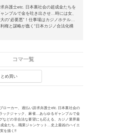
弁護士etc. 日本裏社会の超成金たちを
ギャンブルで金を吐き出させ…時には女、
大の“必要悪”！仕事場はカジノホテル…
利権と謀略が蠢く“日本カジノ合法化構
コマ一覧
まとめ買い
ローカー、過払い請求弁護士etc. 日本裏社会の
ラックジャック、麻雀…あらゆるギャンブルで金
グなどの非合法な要望にも応える、カジノ業界最
超成金たち…職業ジャンケット…史上最凶のハイエ
を描く!!