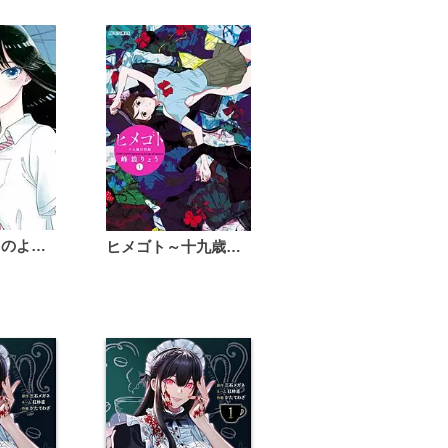
恋は雨上がりのように
ヒメゴト～十九歳の制服～