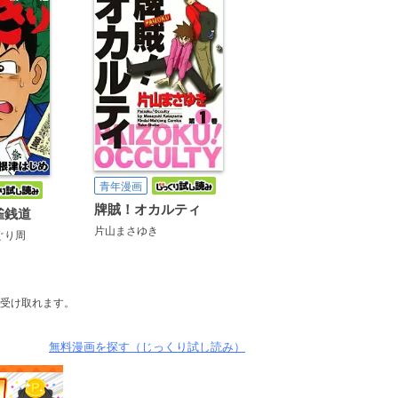
青年漫画
牌賊！オカルティ
雀銭道
片山まさゆき
ぐり周
受け取れます。
無料漫画を探す（じっくり試し読み）