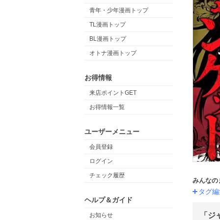
青年・少年漫画トップ
TL漫画トップ
BL漫画トップ
オトナ漫画トップ
お得情報
来店ポイントGET
お得情報一覧
ユーザーメニュー
会員登録
ログイン
チェック履歴
みんなの
タグ編
ヘルプ＆ガイド
「ジ
お知らせ