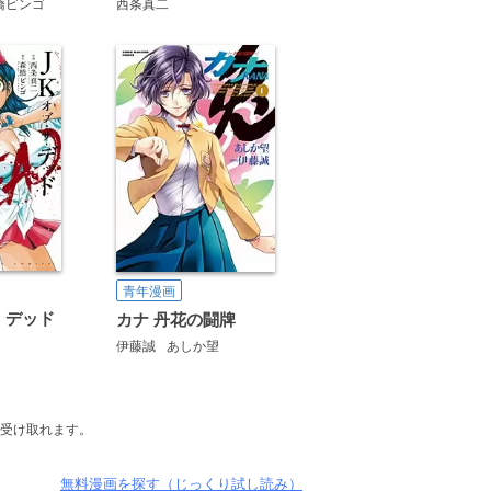
橋ビンゴ
西条真二
青年漫画
・デッド
カナ 丹花の闘牌
伊藤誠
あしか望
受け取れます。
無料漫画を探す（じっくり試し読み）