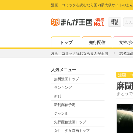
漫画・コミックを読むなら国内最大級サイトのまん
詳細
検索
トップ
先行配信
女性/
漫画・コミック読むならまんが王国
志名坂
人気メニュー
漫画・
無料漫画トップ
麻
ランキング
まとうで
新刊
新刊配信予定
ジャンル
先行配信漫画トップ
女性・少女漫画トップ