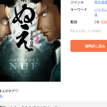
ジャンル
青年漫
キーワード
バイオ
道
配信
2巻
完
5人
がお気に入り登録中
無料試し読み
まんがタグ
集