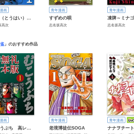
漫画
青年漫画
青年漫画
凍牌（とうはい）―裏レート麻雀闘牌録―
すずめの唄
坂高次
志名坂高次
志名坂高次
雀
」のおすすめ作品
漫画
青年漫画
青年漫画
むこうぶち 高レート裏麻雀列伝【御無礼合本版】
老境博徒伝SOGA