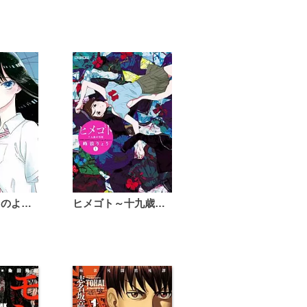
恋は雨上がりのように
ヒメゴト～十九歳の制服～