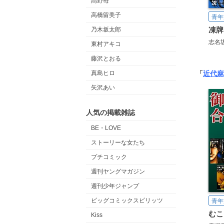
高野苺
高橋留美子
青年
乃木坂太郎
志名
東村アキコ
藤沢とおる
「
近代麻
真島ヒロ
矢沢あい
人気の掲載雑誌
BE・LOVE
ストーリーな女たち
プチコミック
週刊ヤングマガジン
週刊少年ジャンプ
ビッグコミックスピリッツ
青年
Kiss