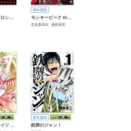
青年漫画
凍牌～ミナゴロシ篇～
モンキーピーク the Rock
志名坂高次
粂田晃宏
青年漫画
ナナヲチートイツ 紅龍
鉄牌のジャン！