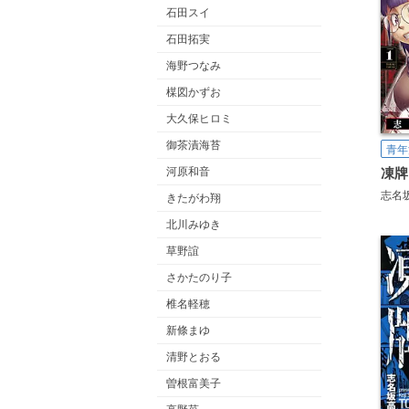
石田スイ
石田拓実
海野つなみ
楳図かずお
大久保ヒロミ
御茶漬海苔
青年
河原和音
凍牌
志名
きたがわ翔
北川みゆき
草野誼
さかたのり子
椎名軽穂
新條まゆ
清野とおる
曽根富美子