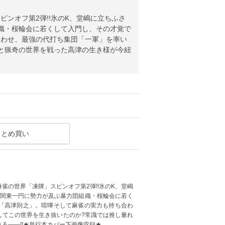
ンオフ第2弾!!氷のK、堂嶋に立ちふさ
組織・桜輪会に若くして入門し、その才覚で
合わせ、最強の代打ち集団「一軍」を率い
と猟奇の世界を戦った高津の生き様が今紐
まとめ買い
雀の世界「凍牌」スピンオフ第2弾!!氷のK、堂嶋
!関東一円に勢力が及ぶ暴力団組織・桜輪会に若く
「高津則之」。喧嘩そして麻雀の実力も持ち合わ
してこの世界を生き抜いたのか?常識では推し量れ
る――!!★単行本カバー下画像収録★