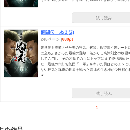
試し読み
麻闘伝 ぬえ(2)
248ページ |
680pt
裏世界を震撼させた男の狂気、解禁。欲望蠢く裏レート麻
に立ちふさがった最凶の難敵・若かりし高津則之の物語!
して入門し、その才覚でのちにトップにまで登り詰めた
せ、最強の代打ち集団「一軍」を率いた男はどのように
ない狂気と猟奇の世界を戦った高津の生き様が今紐解かれ
★
試し読み
1
すめ作品