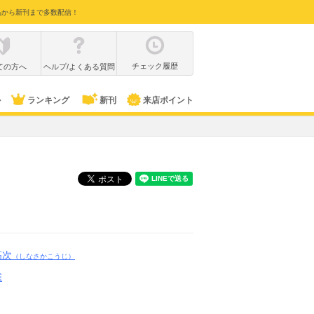
品から新刊まで多数配信！
チェック履歴
ての方へ
ヘルプ/よくある質問
ル
ランキング
新刊
来店ポイント
高次
（しなさかこうじ）
雀