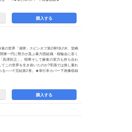
購入する
雀の世界「凍牌」スピンオフ第2弾!!氷のK、堂嶋
!関東一円に勢力が及ぶ暴力団組織・桜輪会に若く
「高津則之」。喧嘩そして麻雀の実力も持ち合わ
してこの世界を生き抜いたのか?常識では推し量れ
る――!! 完結第2巻。★単行本カバー下画像収録
購入する