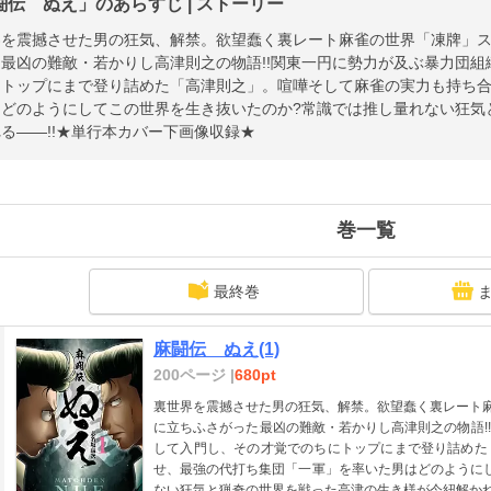
闘伝 ぬえ」のあらすじ | ストーリー
を震撼させた男の狂気、解禁。欲望蠢く裏レート麻雀の世界「凍牌」スピ
最凶の難敵・若かりし高津則之の物語!!関東一円に勢力が及ぶ暴力団
にトップにまで登り詰めた「高津則之」。喧嘩そして麻雀の実力も持ち
はどのようにしてこの世界を生き抜いたのか?常識では推し量れない狂気
る――!!★単行本カバー下画像収録★
巻一覧
最終巻
麻闘伝 ぬえ(1)
200ページ |
680pt
裏世界を震撼させた男の狂気、解禁。欲望蠢く裏レート麻
に立ちふさがった最凶の難敵・若かりし高津則之の物語!
して入門し、その才覚でのちにトップにまで登り詰めた
せ、最強の代打ち集団「一軍」を率いた男はどのように
ない狂気と猟奇の世界を戦った高津の生き様が今紐解かれ