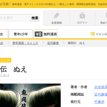
が王国！
無料漫画・電子コミックが10,000冊以上！1冊丸ごと無料、期間限定無料漫画、完結作
ログイン
会員登録
初め
少女
青年/少年
無料漫画
ジャン
高次
青年漫画・コミック
近代麻雀
麻闘伝 ぬえ
コミック
闘伝 ぬえ
んぬえ
著者・作者
志名坂
掲載雑誌
近代麻
発行元
竹書房