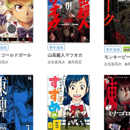
漫画
青年漫画
青年漫画
 コールドガール
山岳超人マツオカ
モンキーピ
坂高次
志名坂高次
粂田晃宏
志名坂高次
粂