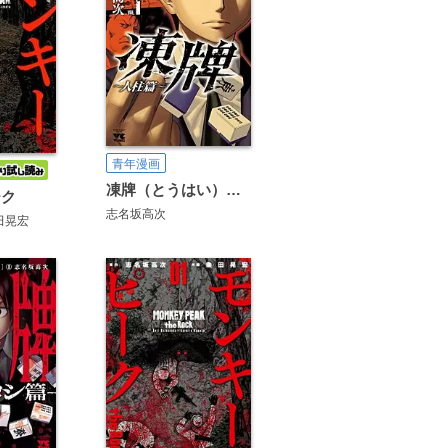
青年漫画
凍牌（とうはい）～人柱篇～
ーク
志名坂高次
田晃宏