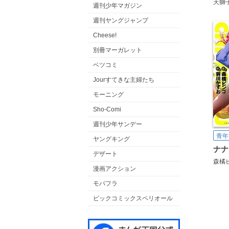
天獅
週刊少年マガジン
週刊ヤングジャンプ
Cheese!
別冊マーガレット
ベツコミ
Jourすてきな主婦たち
モーニング
Sho-Comi
週刊少年サンデー
青年
ヤングキング
ナナ
デザート
森橘
漫画アクション
モバフラ
ビックコミックスペリオール