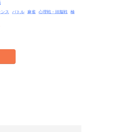
画
レンス
バトル
麻雀
心理戦・頭脳戦
極
結