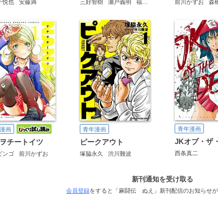
子悦也
安藤満
三好智樹
瀬戸義明
福本伸行
T.I.Corp.
前川かずお
森
青年漫画
漫画
青年漫画
JKオブ・ザ
ヲチートイツ
ピークアウト
西条真二
ビンゴ
前川かずお
塚脇永久
渋川難波
新刊通知を受け取る
会員登録
をすると「麻闘伝 ぬえ」新刊配信のお知らせが