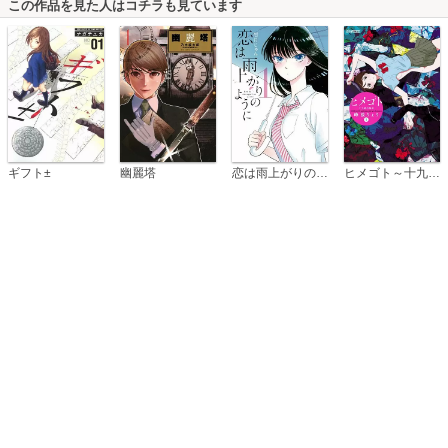
この作品を見た人はコチラも見ています
恋は雨上がりのように
ギフト±
幽麗塔
ヒメゴト～十九歳の制服～