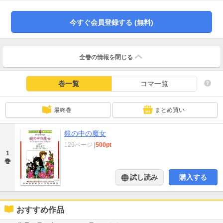
る事に気づき・・・！
今すぐ会員登録する (無料)
全巻の情報を
閉じる
巻一覧
コマ一覧
最終巻
まとめ買い
鏡の中の魔女
129ページ
|
500pt
1
巻
試し読み
購入する
おすすめ作品