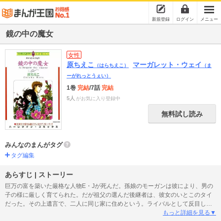
新規登録
ログイン
メニュー
鏡の中の魔女
女性
原ちえこ
マーガレット・ウェイ
（はらちえこ）
（ま
ーがれっとうぇい）
1巻
完結
/7話
完結
5人
がお気に入り登録中
無料試し読み
みんなのまんがタグ
タグ編集
あらすじ | ストーリー
巨万の富を築いた厳格な人物E・Jが死んだ。孫娘のモーガンは彼により、男の
子の様に厳しく育てられた。だが祖父の選んだ後継者は、彼女のいとこのタイ
だった。その上遺言で、二人に同じ家に住めという。ライバルとして反目して
きたのに今更・・・。だがモーガンは、敵視する気持ちの裏に彼への恋心があ
もっと詳細を見る▼