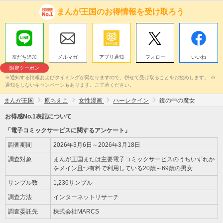
まんが王国のお得情報を受け取ろう
友だち追加
メルマガ
アプリ通知
フォロー
いいね
限定クーポン
※通知する情報およびタイミングが異なりますので、併せて受け取ることをお勧めします。 ※
通知をしないキャンペーンもあります。ご了承ください。
まんが王国
原ちえこ
女性漫画
ハーレクイン
鏡の中の魔女
お得感No.1表記について
「電子コミックサービスに関するアンケート」
調査期間
2026年3月6日～2026年3月18日
調査対象
まんが王国または主要電子コミックサービスのうちいずれか
をメイン且つ有料で利用している20歳～69歳の男女
サンプル数
1,236サンプル
調査方法
インターネットリサーチ
調査委託先
株式会社MARCS