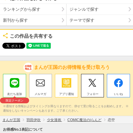
ランキングから探す
ジャンルで探す
新刊から探す
テーマで探す
この作品を共有する
まんが王国のお得情報を受け取ろう
友だち追加
メルマガ
アプリ通知
フォロー
いいね
限定クーポン
※通知する情報およびタイミングが異なりますので、併せて受け取ることをお勧めします。 ※
通知をしないキャンペーンもあります。ご了承ください。
まんが王国
羽田伊吹
少女漫画
COMIC魔法のiらんど
恋空
お得感No.1表記について