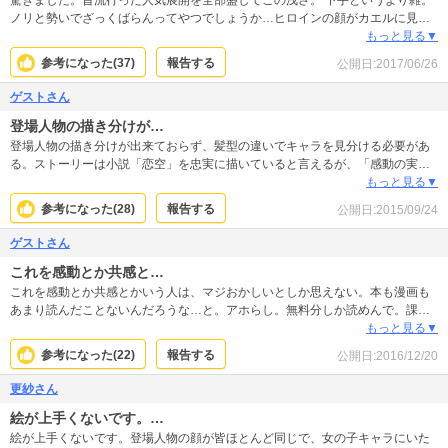
ノリと勢いでざっくばらんってやつでしょうか…ヒロインの顔がカエルに見え
る。 どうでもいいですが、逆ハーも流行りましたね…ある人種の方々にとって
もっと見る▼
は、過去を思い出して黒歴史掘り返してしまう危険な本ですヨ！
参考になった(
37
)
報告する
公開日:
2017/06/26
ゲストさん
登場人物の描き分けが…
登場人物の描き分けが出来ておらず、髪型の違いでキャラを見分ける必要があ
る。ストーリーは小説「恋空」を忠実に描いていると言えるが、「感動の実
話」と謳っているわりに支離滅裂というか、矛盾がたくさんあり…単純に話と
もっと見る▼
して面白くない。「こんな恋がしたい！」と言ってる中高生、自分の周りには
参考になった(
28
)
報告する
公開日:
2015/09/24
いないが、いるとしたら「え？レイプされたり、流産したり、愛する人と死別
したりしたいの？」と問いたい。原作が原作なので話が面白くないのは仕方な
ゲストさん
いが、それにしたって、この漫画家さんは画力をもっと身につける必要あり。
これを感動とか共感と…
これを感動とか共感とかいう人は、マジおかしいとしか思えない。本も漫画も
あまり読んだことないんだろうな…と。アホらし。無料分しか読めんで。課金
とかありえん。
もっと見る▼
参考になった(
22
)
報告する
公開日:
2016/12/20
更紗さん
絵が上手くないです。…
絵が上手くないです。登場人物の顔が皆ほとんど同じで、女の子キャラにいた