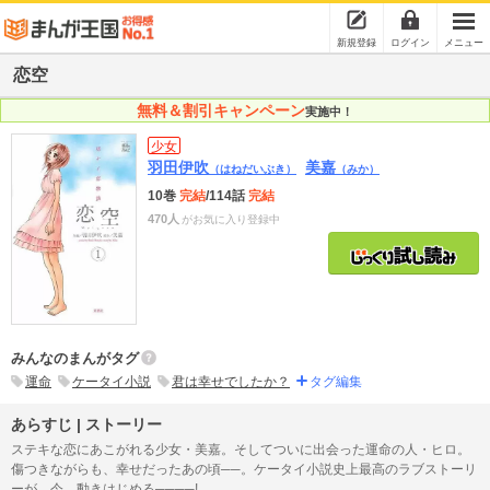
新規登録
ログイン
メニュー
恋空
無料＆割引キャンペーン
実施中！
少女
羽田伊吹
美嘉
（はねだいぶき）
（みか）
10巻
完結
/114話
完結
470人
がお気に入り登録中
みんなのまんがタグ
運命
ケータイ小説
君は幸せでしたか？
タグ編集
あらすじ | ストーリー
ステキな恋にあこがれる少女・美嘉。そしてついに出会った運命の人・ヒロ。
傷つきながらも、幸せだったあの頃──。ケータイ小説史上最高のラブストーリ
ーが、今、動きはじめる────!