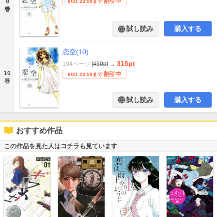
割引中
9
8/31 23:59まで
巻
試し読み
購入する
恋空(10)
315pt
194ページ
|
450pt
→
10
割引中
8/31 23:59まで
巻
試し読み
購入する
おすすめ作品
この作品を見た人はコチラも見ています