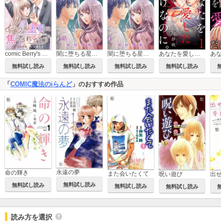
闇に堕ちる星【分冊版】
闇に堕ちる星【電子単行本】
comic Berry's イジワル上司に焦らされてます
あなたを愛しただけなのに。
無料試し読み
無料試し読み
無料試し読み
無料試し読み
「
COMIC魔法のiらんど
」のおすすめ作品
永遠の夢
命の輝き
また会いたくて
出
呪い遊び
無料試し読み
無料試し読み
無料試し読み
無料試し読み
読み方を選択