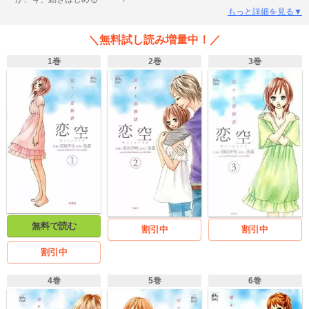
もっと詳細を見る▼
＼無料試し読み増量中！／
1巻
2巻
3巻
無料で読む
割引中
割引中
割引中
4巻
5巻
6巻