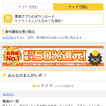
アプリで読む
ウェブで読む
専用アプリのダウンロード
サクサクまんがを読めて多機能！
新刊通知を受け取る
会員登録
をすると「恋空」新刊配信のお知らせが受け取れます。
みんなのまんがレポ
(
1.0
)
評価数
2
件
ちびさん
稚拙の一言
驚きました。昔流行った人気展開を全部盛してこの浅さ。 下手というより雑。