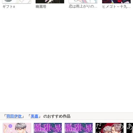
恋は雨上がりのように
ギフト±
幽麗塔
ヒメゴト～十九歳の制服～
「
羽田伊吹
」 「
美嘉
」 のおすすめ作品