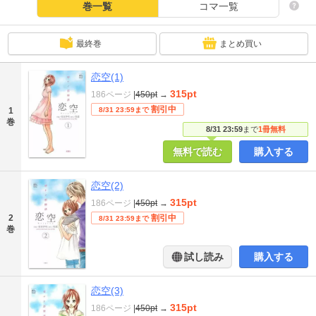
巻一覧
コマ一覧
最終巻
まとめ買い
恋空(1)
315pt
186ページ
|
450pt
→
割引中
1
8/31 23:59まで
巻
8/31 23:59
まで
1冊無料
無料で読む
購入する
恋空(2)
315pt
186ページ
|
450pt
→
2
割引中
8/31 23:59まで
巻
試し読み
購入する
恋空(3)
315pt
186ページ
|
450pt
→