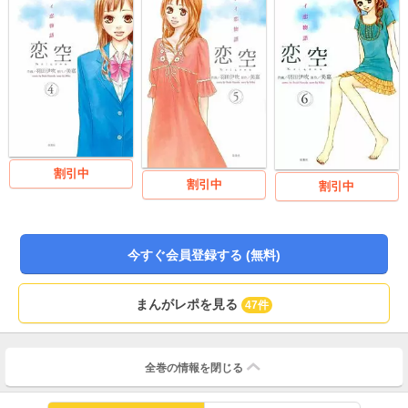
割引中
割引中
割引中
今すぐ会員登録する (無料)
まんがレポを見る
47件
全巻の情報を
閉じる