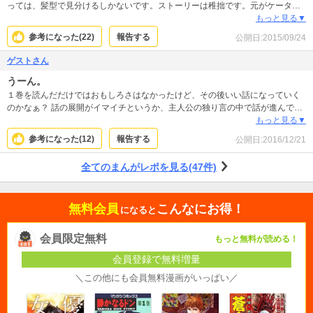
っては、髪型で見分けるしかないです。ストーリーは稚拙です。元がケータイ
小説なので、まあこんなもんかと思います。
もっと見る▼
参考になった(
22
)
報告する
公開日:
2015/09/24
ゲストさん
うーん。
１巻を読んだだけではおもしろさはなかったけど、その後いい話になっていく
のかなぁ？ 話の展開がイマイチというか、主人公の独り言の中で話が進んでい
く感じで、正直退屈します。 登場人物も浅はかな感じで、共感はできないです
もっと見る▼
ね。 漫画の描き方が違う感じならもしかしたら良かったりするのかなー。
参考になった(
12
)
報告する
公開日:
2016/12/21
全てのまんがレポを見る(47件)
無料会員
こんなにお得！
になると
会員限定無料
もっと無料が読める！
会員登録で無料増量
＼この他にも会員無料漫画がいっぱい／