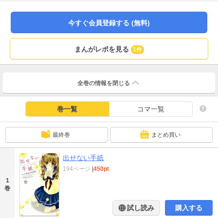
今すぐ会員登録する (無料)
まんがレポを見る
1件
全巻の情報を
閉じる
巻一覧
コマ一覧
最終巻
まとめ買い
出せない手紙
194ページ
|
450pt
1
巻
試し読み
購入する