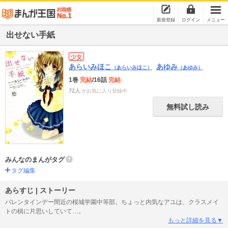
新規登録
ログイン
メニュー
出せない手紙
少女
あらいみほこ
あゆみ
（あらいみほこ）
（あゆみ）
1巻
完結
/16話
完結
72人
がお気に入り登録中
無料試し読み
みんなのまんがタグ
タグ編集
あらすじ | ストーリー
バレンタインデー間近の桜城学園中等部。ちょっと内気なアユは、クラスメイ
トの槙に片思いしていて…。
もっと詳細を見る▼