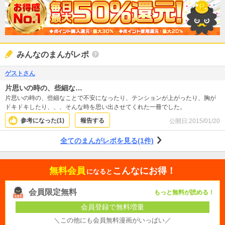
みんなのまんがレポ
ゲストさん
片思いの時の、些細な…
片思いの時の、些細なことで不安になったり、テンションが上がったり、胸が
ドキドキしたり、、、そんな時を思い出させてくれた一冊でした。
参考になった(
1
)
報告する
公開日:
2015/01/20
全てのまんがレポを見る(1件)
無料会員
こんなにお得！
になると
会員限定無料
もっと無料が読める！
会員登録で無料増量
＼この他にも会員無料漫画がいっぱい／