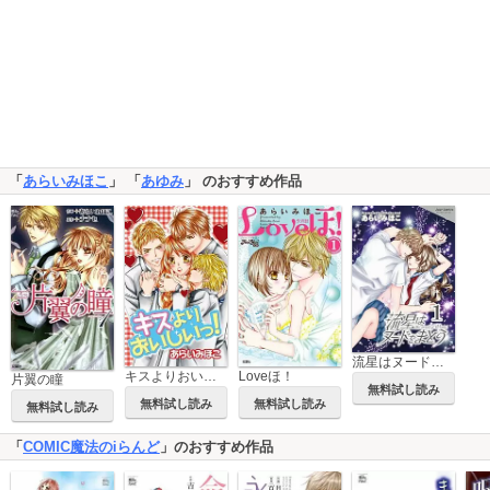
「
あらいみほこ
」 「
あゆみ
」 のおすすめ作品
流星はヌードをまとう
Loveほ！
キスよりおいしいっ！
片翼の瞳
無料試し読み
無料試し読み
無料試し読み
無料試し読み
「
COMIC魔法のiらんど
」のおすすめ作品