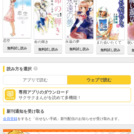
恋空
永遠の夢
命の輝き
また会いたくて
呪
無料試し読み
無料試し読み
無料試し読み
無料試し読み
読み方を選択
アプリで読む
ウェブで読む
専用アプリのダウンロード
サクサクまんがを読めて多機能！
新刊通知を受け取る
会員登録
をすると「出せない手紙」新刊配信のお知らせが受け取れます。