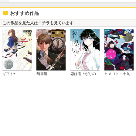
おすすめ作品
この作品を見た人はコチラも見ています
恋は雨上がりのように
ギフト±
幽麗塔
ヒメゴト～十九歳の制服～