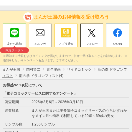
まんが王国のお得情報を受け取ろう
友だち追加
メルマガ
アプリ通知
フォロー
いいね
限定クーポン
※通知する情報およびタイミングが異なりますので、併せて受け取ることをお勧めします。 ※
通知をしないキャンペーンもあります。ご了承ください。
まんが王国
岡村賢二
青年漫画
リイドコミック
龍の拳 ドラゴンフ
ィスト
龍の拳 ドラゴンフィスト(4)
お得感No.1表記について
「電子コミックサービスに関するアンケート」
調査期間
2026年3月6日～2026年3月18日
調査対象
まんが王国または主要電子コミックサービスのうちいずれか
をメイン且つ有料で利用している20歳～69歳の男女
サンプル数
1,236サンプル