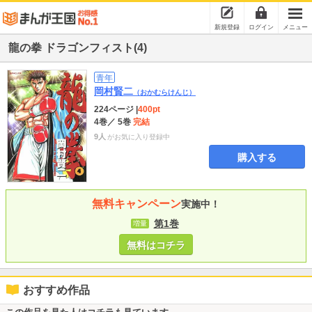
新規登録
ログイン
メニュー
龍の拳 ドラゴンフィスト(4)
青年
岡村賢二
（おかむらけんじ）
224ページ
|
400pt
4巻
／ 5巻
完結
9人
がお気に入り登録中
購入する
無料キャンペーン
実施中！
第1巻
増量
無料はコチラ
おすすめ作品