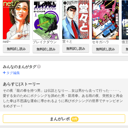
堂々と
net/~
ブレイクダウン
セキガハラ
無料試し読み
無料試し読み
無料試し読み
無料試し読み
みんなのまんがタグ
タグ編集
あらすじ|ストーリー
その夜「龍の拳を持つ男」は伝説となり―…女は男から去って行った･･････。
愛する女のためにボクシングを諦めた男・凱塔拳。ある雨の夜、突然女と再会
した拳は不思議な運命に導かれるように再びボクシングの世界でチャンピオン
をめざす―！
まんがレポ
0件