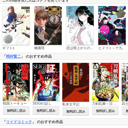
この作品を見た人はコチラも見ています
恋は雨上がりのように
ギフト±
幽麗塔
ヒメゴト～十九歳の制服～
「
岡村賢二
」 のおすすめ作品
戦国トーキョー
SEIGIの証し
刀剣乱舞～日本号つれづれ酒～
武
私本太平記
無料試し読み
無料試し読み
無料試し読み
無料試し読み
「
リイドコミック
」 のおすすめ作品