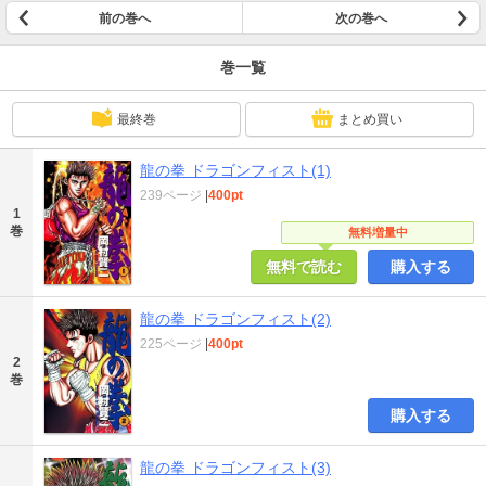
前の巻へ
次の巻へ
巻一覧
最終巻
まとめ買い
龍の拳 ドラゴンフィスト(1)
239ページ
|
400pt
1
巻
無料増量中
無料で読む
購入する
龍の拳 ドラゴンフィスト(2)
225ページ
|
400pt
2
巻
購入する
龍の拳 ドラゴンフィスト(3)