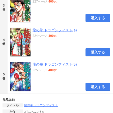
227ページ
|
400pt
3
巻
購入する
龍の拳 ドラゴンフィスト(4)
224ページ
|
400pt
4
巻
購入する
龍の拳 ドラゴンフィスト(5)
225ページ
|
400pt
5
巻
購入する
作品詳細
龍の拳 ドラゴンフィスト
タイトル
かな
どらごんふぃすと