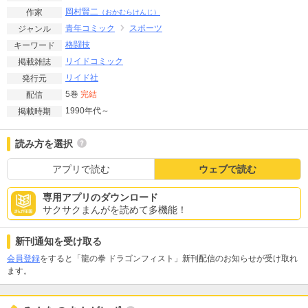
岡村賢二
作家
（おかむらけんじ）
青年コミック
スポーツ
ジャンル
格闘技
キーワード
リイドコミック
掲載雑誌
リイド社
発行元
5巻
完結
配信
1990年代～
掲載時期
読み方を選択
アプリで読む
ウェブで読む
専用アプリのダウンロード
サクサクまんがを読めて多機能！
新刊通知を受け取る
会員登録
をすると「龍の拳 ドラゴンフィスト」新刊配信のお知らせが受け取れ
ます。