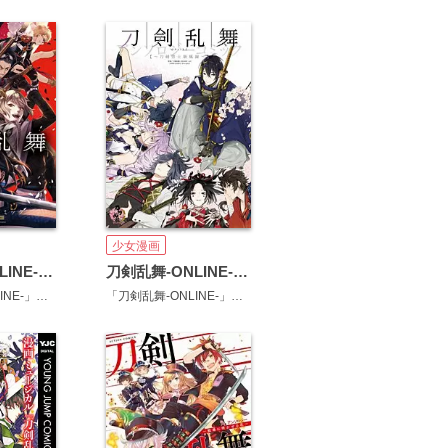
少女漫画
刀剣乱舞-ONLINE-アンソロジーコミック～スクエニの陣～
刀剣乱舞-ONLINE-アンソロジーコミック～刀剣男士新風録～
蜷川ヤエコ
「刀剣乱舞-ONLINE-」より(DMM GAMES／Nitroplus)
「刀剣乱舞-ONLINE-」より(DMM GAMES／Nitroplus)