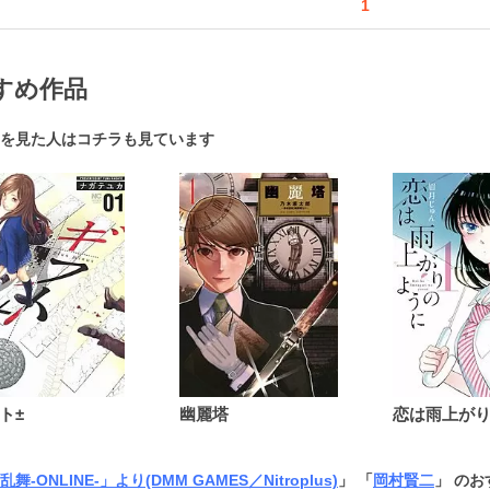
1
すめ作品
を見た人はコチラも見ています
ト±
幽麗塔
舞-ONLINE-」より(DMM GAMES／Nitroplus)
」 「
岡村賢二
」 の