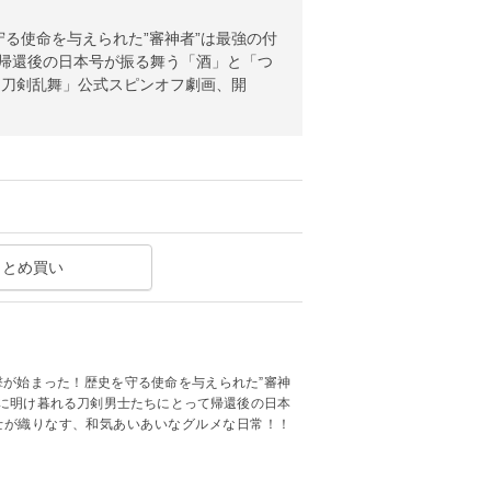
守る使命を与えられた”審神者”は最強の付
て帰還後の日本号が振る舞う「酒」と「つ
「刀剣乱舞」公式スピンオフ劇画、開
まとめ買い
撃が始まった！歴史を守る使命を与えられた”審神
いに明け暮れる刀剣男士たちにとって帰還後の日本
士が織りなす、和気あいあいなグルメな日常！！