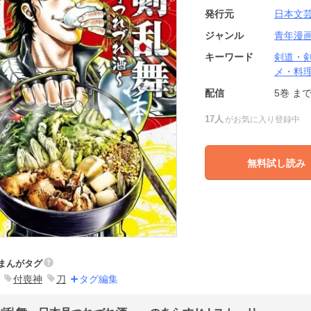
発行元
日本文
ジャンル
青年漫
キーワード
剣道・
メ・料
配信
5巻
ま
17人
がお気に入り登録中
無料試し読み
まんがタグ
付喪神
刀
タグ編集