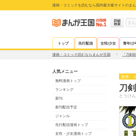
漫画・コミックを読むなら国内最大級サイトのまん
詳細
検索
トップ
先行配信
女性/少女
青年/少
漫画・コミック読むならまんが王国
「刀剣乱舞
人気メニュー
漫画・
無料漫画トップ
刀
ランキング
とうけん
新刊
新刊配信予定
ジャンル
先行配信漫画トップ
女性・少女漫画トップ