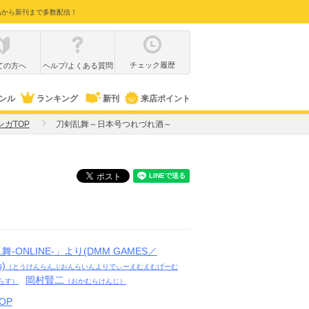
品から新刊まで多数配信！
チェック履歴
ての方へ
ヘルプ/よくある質問
ンル
ランキング
新刊
来店ポイント
ンガTOP
刀剣乱舞～日本号つれづれ酒～
-ONLINE-」より(DMM GAMES／
s)
（とうけんらんぶおんらいんよりでぃーえむえむげーむ
岡村賢二
らす）
（おかむらけんじ）
OP