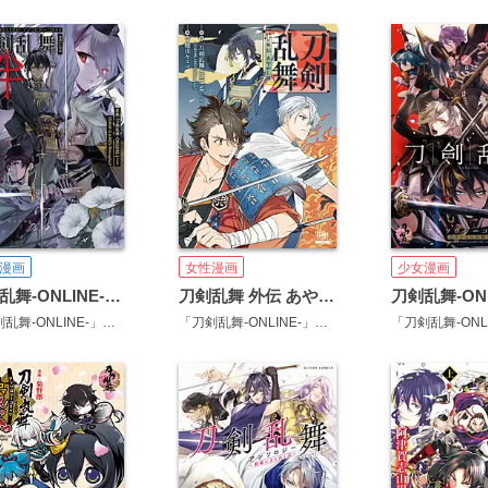
漫画
女性漫画
少女漫画
刀剣乱舞-ONLINE-アンソロジーコミック刀剣乱舞-ONLINE-絆
刀剣乱舞 外伝 あやかし譚
「刀剣乱舞-ONLINE-」より(DMM GAMES／Nitroplus)
「刀剣乱舞-ONLINE-」より(DMM GAMES／Nitroplus)