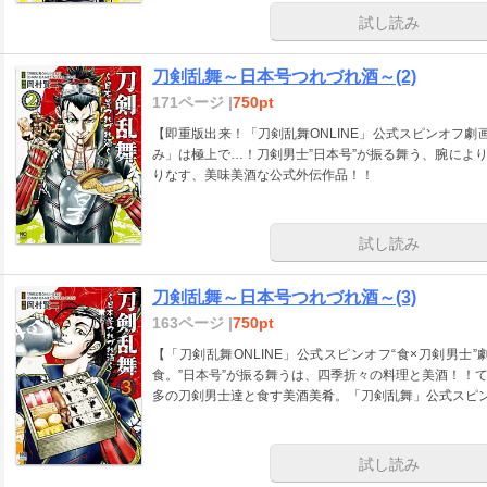
試し読み
刀剣乱舞～日本号つれづれ酒～(2)
171ページ |
750pt
【即重版出来！「刀剣乱舞ONLINE」公式スピンオフ
み」は極上で…！刀剣男士”日本号”が振る舞う、腕によ
りなす、美味美酒な公式外伝作品！！
試し読み
刀剣乱舞～日本号つれづれ酒～(3)
163ページ |
750pt
【「刀剣乱舞ONLINE」公式スピンオフ“食×刀剣男
食。”日本号”が振る舞うは、四季折々の料理と美酒！！
多の刀剣男士達と食す美酒美肴。「刀剣乱舞」公式スピン
試し読み