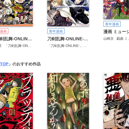
青年漫画
漫画
青年漫画
「刀剣乱舞-ONLINE-」アンソロジーコミック『4コマらんぶっ～ぷちらんぶっ～』
刀剣乱舞-ONLINE-アンソロジー ～戦場にきらめく刃～
山崎京
戯曲 ミュージカル『刀剣乱舞』～
郎
「刀剣乱舞-ONLINE-」より(DMM GAMES／Nitroplus)
「刀剣乱舞-ONLINE-」より(DMM GAMES／Nitroplus)
TOP
」のおすすめ作品