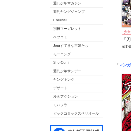
週刊少年マガジン
週刊ヤングジャンプ
Cheese!
別冊マーガレット
少女
ベツコミ
Jourすてきな主婦たち
菊野
モーニング
Sho-Comi
「
マンガ
週刊少年サンデー
ヤングキング
デザート
漫画アクション
モバフラ
ビックコミックスペリオール