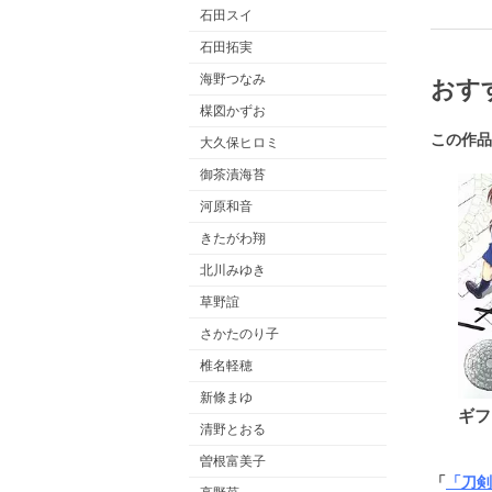
石田スイ
石田拓実
海野つなみ
おす
楳図かずお
この作品
大久保ヒロミ
御茶漬海苔
河原和音
きたがわ翔
北川みゆき
草野誼
さかたのり子
椎名軽穂
新條まゆ
ギフ
清野とおる
曽根富美子
「
「刀剣乱