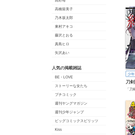
高野苺
高橋留美子
乃木坂太郎
東村アキコ
藤沢とおる
真島ヒロ
矢沢あい
人気の掲載雑誌
少年
BE・LOVE
ストーリーな女たち
プチコミック
週刊ヤングマガジン
週刊少年ジャンプ
ビッグコミックスピリッツ
Kiss