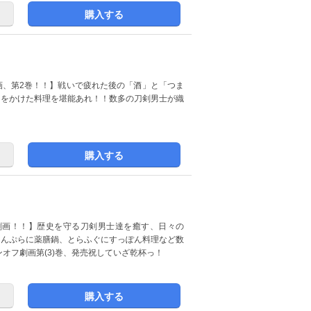
購入する
劇画、第2巻！！】戦いで疲れた後の「酒」と「つま
りをかけた料理を堪能あれ！！数多の刀剣男士が織
購入する
士”劇画！！】歴史を守る刀剣男士達を癒す、日々の
てんぷらに薬膳鍋、とらふぐにすっぽん料理など数
オフ劇画第(3)巻、発売祝していざ乾杯っ！
購入する