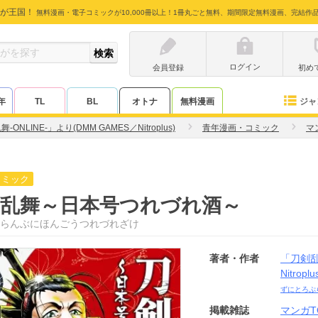
が王国！
無料漫画・電子コミックが10,000冊以上！1冊丸ごと無料、期間限定無料漫画、完結作
ログイン
会員登録
初め
ジャ
年
TL
BL
オトナ
無料漫画
-ONLINE-」より(DMM GAMES／Nitroplus)
青年漫画・コミック
マ
コミック
剣乱舞～日本号つれづれ酒～
らんぶにほんごうつれづれざけ
著者・作者
「刀剣乱舞
Nitroplu
ずにとろぷ
掲載雑誌
マンガT