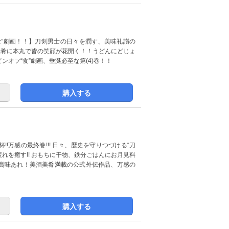
男士”劇画！！】刀剣男士の日々を潤す、美味礼讃の
美肴に本丸で皆の笑顔が花開く！！うどんにどじょ
オフ“食”劇画、垂涎必至な第(4)巻！！
購入する
!万感の最終巻!!! 日々、歴史を守りつづける“刀
疲れを癒す!! おもちに干物、鉄分ごはんにお月見料
賞味あれ！美酒美肴満載の公式外伝作品、万感の
購入する