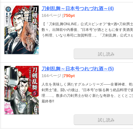
刀剣乱舞～日本号つれづれ酒～(4)
164ページ |
750pt
【「刀剣乱舞ONLINE」公式スピンオフ“食×酒×刀剣
数々。出陣前や内番後、”日本号”が酒とともに食す美酒
う料理、いなり寿司に加賀料理…。「刀剣乱舞」公式スピン
試し読み
刀剣乱舞～日本号つれづれ酒～(5)
164ページ |
790pt
人生を美味しく満たすグルメシリーズ――全審神者、乾杯!
剣男士”達。闘いの後は、“日本号”が振る舞う絶品料理で
理……。数多の刀剣男士が紡ぐ新たな奇跡を、とくとご
最終巻!!
試し読み