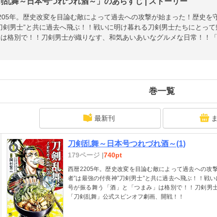
剣乱舞～日本号つれづれ酒～」のあらすじ | ストーリー
205年。歴史改変を目論む敵によって過去への攻撃が始まった！歴史を
刀剣男士”と共に過去へ飛ぶ！！戦いに明け暮れる刀剣男士たちにとっ
」は格別で！！刀剣男士が織りなす、和気あいあいなグルメな日常！！
！
巻一覧
最新刊
刀剣乱舞～日本号つれづれ酒～(1)
179ページ |
740pt
西暦2205年。歴史改変を目論む敵によって過去への攻
者”は最強の付喪神”刀剣男士”と共に過去へ飛ぶ！！戦
号が振る舞う「酒」と「つまみ」は格別で！！刀剣男
「刀剣乱舞」公式スピンオフ劇画、開戦！！