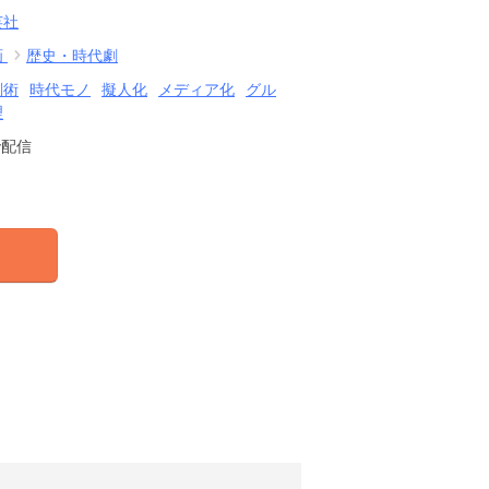
芸社
画
歴史・時代劇
剣術
時代モノ
擬人化
メディア化
グル
理
で配信