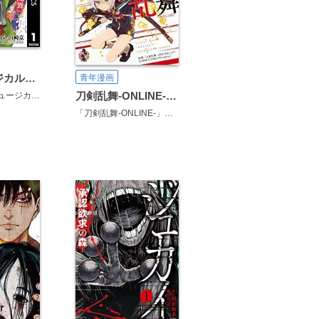
漫画 ミュージカル『刀剣乱舞』阿津賀志山異聞
青年漫画
刀剣乱舞-ONLINE-アンソロジー ～戦場に咲かせる花～
阿津賀志山異聞～(脚本：御笠ノ忠次)
ミュージカル『刀
「刀剣乱舞-ONLINE-」より(DMM GAMES／Nitroplus)