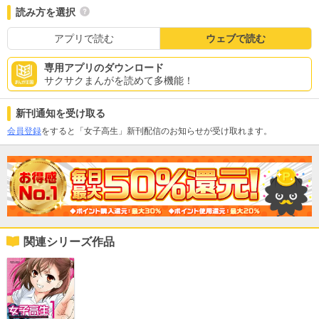
読み方を選択
アプリで読む
ウェブで読む
専用アプリのダウンロード
サクサクまんがを読めて多機能！
新刊通知を受け取る
会員登録
をすると「女子高生」新刊配信のお知らせが受け取れます。
関連シリーズ作品