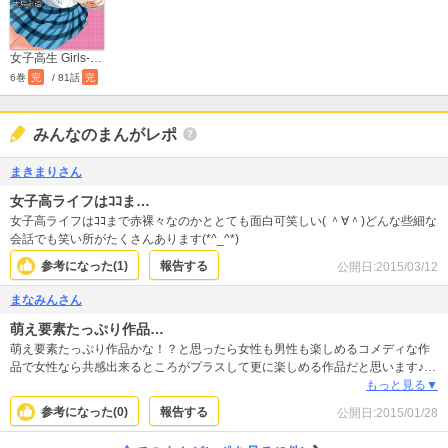
女子高生 Girls-Live
6巻
完
/ 81話
完
みんなのまんがレポ
まきまりさん
女子高ライフはｺｺま…
女子高ライフはｺｺまで赤裸々なのかととても面白可笑しい( ＾∀＾)どんな些細な
会話でも笑い所がたくさんあります(*^_^*)
参考になった(
1
)
報告する
公開日:
2015/03/12
まなみんさん
萌え要素たっぷり作品…
萌え要素たっぷり作品かな！？と思ったら女性も男性も楽しめるコメディな作
品で女性なら共感出来るところがプラスして更に楽しめる作品だと思います♪学
生時代を思い出して元気になれました♡
もっと見る▼
参考になった(
0
)
報告する
公開日:
2015/01/28