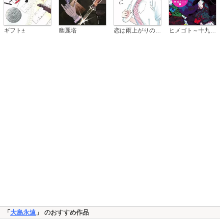
恋は雨上がりのように
ギフト±
幽麗塔
ヒメゴト～十九歳の制服～
「
大島永遠
」 のおすすめ作品