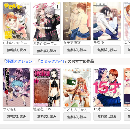
かわいいから襲ってみた
女子更衣室
放課後
きみがローファーをはいたら【電子特別版】
無料試し読み
無料試し読み
無料試し読み
無料試し読み
「
漫画アクション
」「
コミックハイ!
」のおすすめ作品
地獄恋 LOVE in the HELL
15才
は
つぐもも
こどものじかん
無料試し読み
無料試し読み
無料試し読み
無料試し読み