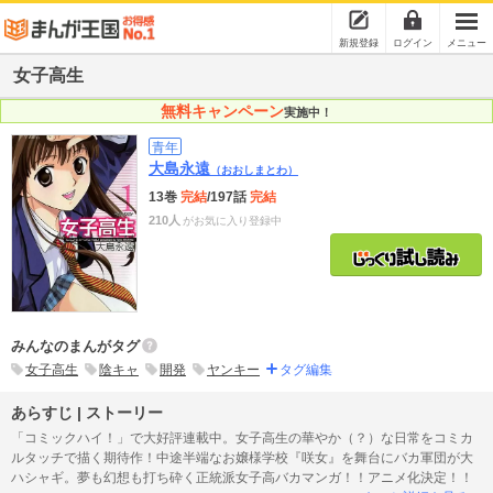
新規登録
ログイン
メニュー
女子高生
無料キャンペーン
実施中！
青年
大島永遠
（おおしまとわ）
13巻
完結
/197話
完結
210人
がお気に入り登録中
みんなのまんがタグ
女子高生
陰キャ
開発
ヤンキー
タグ編集
あらすじ | ストーリー
「コミックハイ！」で大好評連載中。女子高生の華やか（？）な日常をコミカ
ルタッチで描く期待作！中途半端なお嬢様学校『咲女』を舞台にバカ軍団が大
ハシャギ。夢も幻想も打ち砕く正統派女子高バカマンガ！！アニメ化決定！！