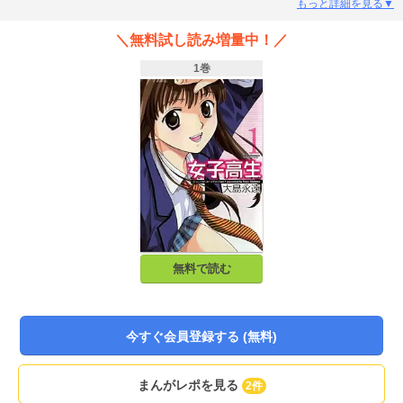
もっと詳細を見る▼
＼無料試し読み増量中！／
1巻
無料で読む
今すぐ会員登録する (無料)
まんがレポを見る
2件