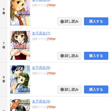
196ページ
|
700pt
6
巻
試し読み
購入する
女子高生(7)
194ページ
|
700pt
7
巻
試し読み
購入する
女子高生(8)
194ページ
|
700pt
8
巻
試し読み
購入する
女子高生(9)
186ページ
|
700pt