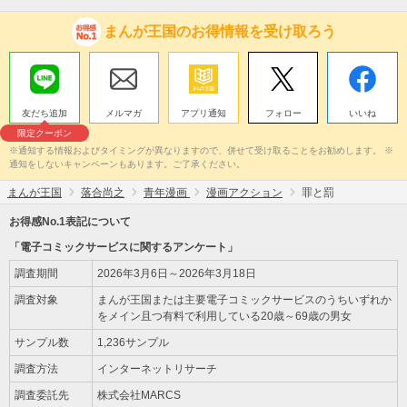
まんが王国のお得情報を受け取ろう
友だち追加
メルマガ
アプリ通知
フォロー
いいね
限定クーポン
※通知する情報およびタイミングが異なりますので、併せて受け取ることをお勧めします。 ※
通知をしないキャンペーンもあります。ご了承ください。
まんが王国
落合尚之
青年漫画
漫画アクション
罪と罰
お得感No.1表記について
「電子コミックサービスに関するアンケート」
調査期間
2026年3月6日～2026年3月18日
調査対象
まんが王国または主要電子コミックサービスのうちいずれか
をメイン且つ有料で利用している20歳～69歳の男女
サンプル数
1,236サンプル
調査方法
インターネットリサーチ
調査委託先
株式会社MARCS