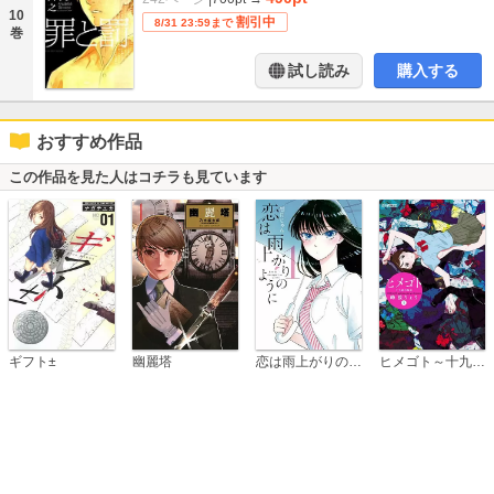
10
割引中
8/31 23:59まで
巻
試し読み
購入する
おすすめ作品
この作品を見た人はコチラも見ています
恋は雨上がりのように
ギフト±
幽麗塔
ヒメゴト～十九歳の制服～