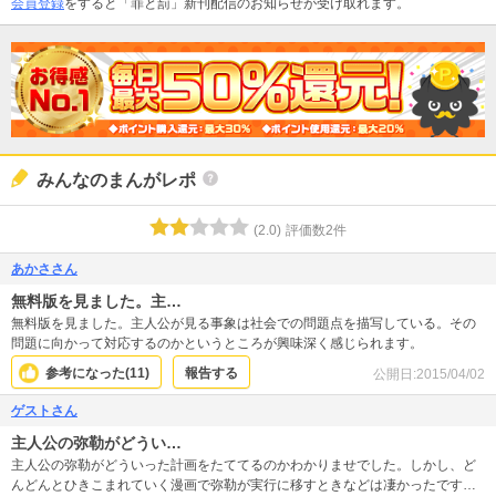
会員登録
をすると「罪と罰」新刊配信のお知らせが受け取れます。
みんなのまんがレポ
(
2.0
)
評価数
2
件
あかささん
無料版を見ました。主…
無料版を見ました。主人公が見る事象は社会での問題点を描写している。その
問題に向かって対応するのかというところが興味深く感じられます。
参考になった(
11
)
報告する
公開日:
2015/04/02
ゲストさん
主人公の弥勒がどうい…
主人公の弥勒がどういった計画をたててるのかわかりませでした。しかし、ど
んどんとひきこまれていく漫画で弥勒が実行に移すときなどは凄かったです！