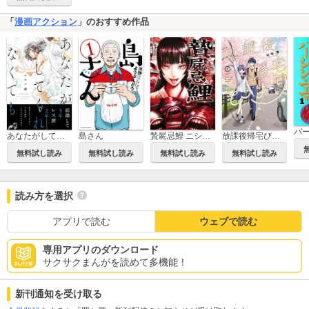
「
漫画アクション
」のおすすめ作品
バ
あなたがしてくれなくても
贄屍忌鯉 ニシキゴイ
島さん
放課後帰宅びより
無料試し読み
無料試し読み
無料試し読み
無料試し読み
読み方を選択
アプリで読む
ウェブで読む
専用アプリのダウンロード
サクサクまんがを読めて多機能！
新刊通知を受け取る