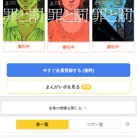
割引中
割引中
割引中
今すぐ会員登録する (無料)
まんがレポを見る
23件
全巻の情報を
閉じる
巻一覧
コマ一覧