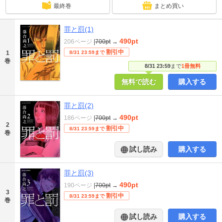
最終巻
まとめ買い
罪と罰(1)
490pt
206ページ
|
700pt
→
割引中
1
8/31 23:59まで
巻
8/31 23:59
まで
1冊無料
無料で読む
購入する
罪と罰(2)
490pt
186ページ
|
700pt
→
2
割引中
8/31 23:59まで
巻
試し読み
購入する
罪と罰(3)
490pt
190ページ
|
700pt
→
3
割引中
8/31 23:59まで
巻
試し読み
購入する