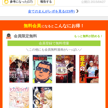
参考になった(
17
)
報告する
公開日:
2015/04/27
全てのまんがレポを見る(23件)
無料会員
こんなにお得！
になると
会員限定無料
もっと無料が読める！
会員登録で無料増量
＼この他にも会員無料漫画がいっぱい／