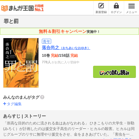
新規登録
ログイン
メニュー
罪と罰
無料＆割引キャンペーン
実施中！
青年
落合尚之
（おちあいなおゆき）
10巻
完結
/158話
完結
778人
がお気に入り登録中
みんなのまんがタグ
タグ編集
あらすじ | ストーリー
「崇高な目的のために流される血はあがなわれる」 ひきこもりの大学生・弥勒
(みろく）が計画したのは援交女子高生のリーダー・ヒカルの殺害。ヒカルは同
じグループのリサに無理やり援交をさせ、金をまきあげていた。「害虫を一匹