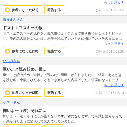
その後の出てくる人たちも弥勒に道を示したりして面白い作品でした。弥勒に
もっと見る▼
影響与えた首藤さんの行く末も、是非読んでもらいたいです！
参考になった(
21
)
報告する
公開日:
2015/03/09
暇ままんさん
ドストエフスキーの原…
ドストエフスキーの原作を、現代風によくここまで書き換えたなぁ！とビック
リ。夢の馬の部分なんかは、原作を読んでいたときに描いていたそのまんまで
感動しました！昔の文学をここまで再現したことに感服です！
もっと見る▼
参考になった(
10
)
報告する
公開日:
2015/01/20
ひふみさん
重い…と読み始め、最…
重い…と読み始め、最後まで読みたい衝動にかられました。…結果、あとがき
を読む頃に余韻にひたることもでき楽しめた内容でした。現実的なストーリー
になっているところで感情的によみきれました。伝えたい熱意なのか…と感じ
もっと見る▼
ました。
参考になった(
25
)
報告する
公開日:
2015/05/14
ゲストさん
怖いよ〜（泣）それに…
怖いよ〜（泣）それに心が重くなります。鬱になります。でも試し読みから取
り憑かれたように購入して読んでしまいました。