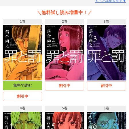
取り除く、むしろ世の中のためだ……！」だけどそれは終わりのない地獄の始
もっと詳細を見る▼
まりだった--。“ひきこもり”と援交女子高生。ドストエフスキーの名作を原案
に、現代の少年少女たちの抱える闇に迫る問題作。
＼無料試し読み増量中！／
1巻
2巻
3巻
無料で読む
割引中
割引中
割引中
4巻
5巻
6巻