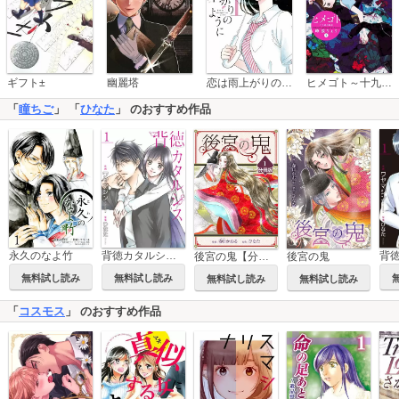
恋は雨上がりのように
ギフト±
幽麗塔
ヒメゴト～十九歳の制服～
「
瞳ちご
」 「
ひなた
」 のおすすめ作品
背徳カタルシス【合冊版】
背
永久のなよ竹
後宮の鬼【分冊版】
後宮の鬼
無料試し読み
無料試し読み
無料試し読み
無料試し読み
「
コスモス
」 のおすすめ作品