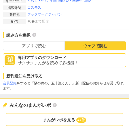
くらし・生活
学園
幼馴染・同級生
純愛
キーワード
コスモス
掲載雑誌
ブックマークジャパン
発行元
70巻
まで配信
配信
読み方を選択
アプリで読む
ウェブで読む
専用アプリのダウンロード
サクサクまんがを読めて多機能！
新刊通知を受け取る
会員登録
をすると「隣の席の、五十嵐くん。」新刊配信のお知らせが受け取れ
ます。
みんなのまんがレポ
まんがレポを見る
47件