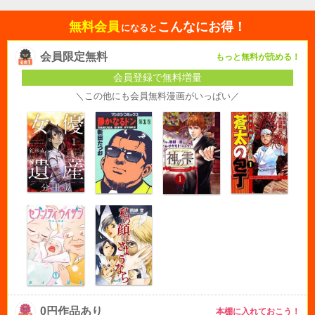
無料会員
こんなにお得！
になると
会員限定無料
もっと無料が読める！
会員登録で無料増量
＼この他にも会員無料漫画がいっぱい／
0円作品あり
本棚に入れておこう！