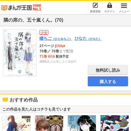
新規登録
ログイン
メニュー
隣の席の、五十嵐くん。(70)
少女
瞳ちご
ひなた
（ひとみちご）
（ひなた）
27ページ
|
150pt
70巻
／ 70巻
まで配信
71巻 8/16
配信予定
2650人
がお気に入り登録中
無料試し読み
購入する
おすすめ作品
この作品を見た人はコチラも見ています