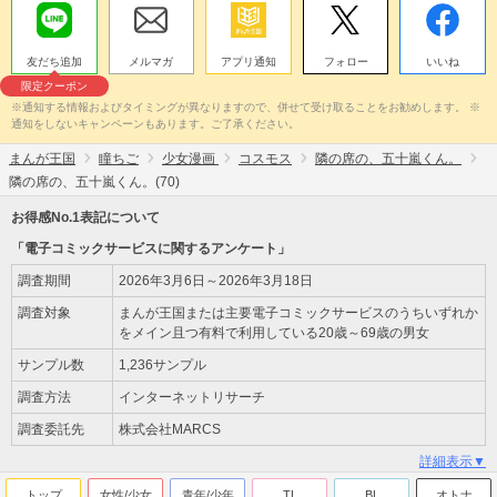
友だち追加
メルマガ
アプリ通知
フォロー
いいね
限定クーポン
※通知する情報およびタイミングが異なりますので、併せて受け取ることをお勧めします。 ※
通知をしないキャンペーンもあります。ご了承ください。
まんが王国
瞳ちご
少女漫画
コスモス
隣の席の、五十嵐くん。
隣の席の、五十嵐くん。(70)
お得感No.1表記について
「電子コミックサービスに関するアンケート」
調査期間
2026年3月6日～2026年3月18日
調査対象
まんが王国または主要電子コミックサービスのうちいずれか
をメイン且つ有料で利用している20歳～69歳の男女
サンプル数
1,236サンプル
調査方法
インターネットリサーチ
調査委託先
株式会社MARCS
詳細表示▼
トップ
女性/少女
青年/少年
TL
BL
オトナ