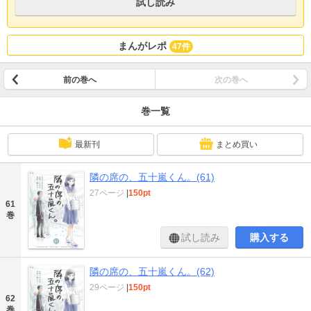
試し読み
まんがレポ
47件
前の巻へ
次の巻へ
巻一覧
最新刊
まとめ買い
隣の席の、五十嵐くん。(61)
27ページ
|
150pt
61
巻
試し読み
購入する
隣の席の、五十嵐くん。(62)
29ページ
|
150pt
62
巻