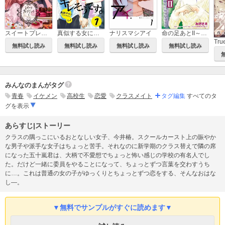
スイートプレジデント
ナリスマシアイ
命の足あとII～遺品整理人のダイアリー～
真似する女にキレそうです。
無料試し読み
無料試し読み
無料試し読み
無料試し読み
みんなのまんがタグ
青春
イケメン
高校生
恋愛
クラスメイト
タグ編集
すべてのタ
グを表示
あらすじ|ストーリー
クラスの隅っこにいるおとなしい女子、今井椿。スクールカースト上の賑やか
な男子や派手な女子はちょっと苦手。それなのに新学期のクラス替えで隣の席
になった五十嵐君は、大柄で不愛想でちょっと怖い感じの学校の有名人でし
た。だけど一緒に委員をやることになって、ちょっとずつ言葉を交わすうち
に…。これは普通の女の子がゆっくりとちょっとずつ恋をする、そんなおはな
し―。
▼無料でサンプルがすぐに読めます▼