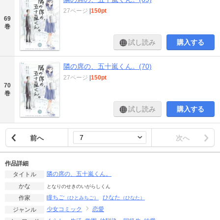
27ページ
|
150pt
69
巻
試し読み
購入する
隣の席の、五十嵐くん。(70)
27ページ
|
150pt
70
巻
試し読み
購入する
前へ
次へ
作品詳細
隣の席の、五十嵐くん。
タイトル
かな
となりのせきのいがらしくん
瞳ちご
ひなた
作家
（ひとみちご）
（ひなた）
少女コミック
恋愛
ジャンル