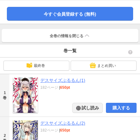
今すぐ会員登録する (無料)
全巻の情報を
閉じる
巻一覧
最終巻
まとめ買い
デスサイズぷるるん(1)
182ページ
|
650pt
1
巻
試し読み
購入する
デスサイズぷるるん(2)
182ページ
|
650pt
2