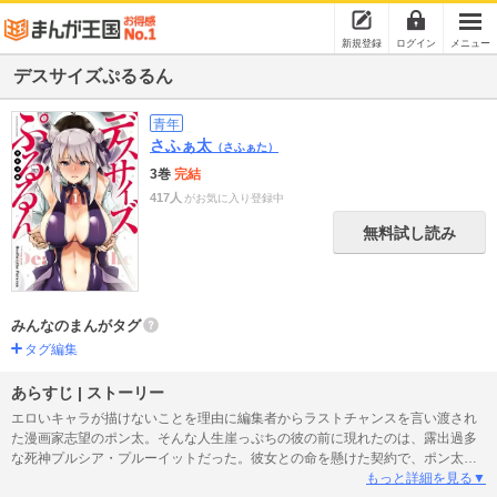
新規登録
ログイン
メニュー
デスサイズぷるるん
青年
さふぁ太
（さふぁた）
3巻
完結
417人
がお気に入り登録中
無料試し読み
みんなのまんがタグ
タグ編集
あらすじ | ストーリー
エロいキャラが描けないことを理由に編集者からラストチャンスを言い渡され
た漫画家志望のポン太。そんな人生崖っぷちの彼の前に現れたのは、露出過多
な死神プルシア・プルーイットだった。彼女との命を懸けた契約で、ポン太の
大逆転劇が始まる――!?
もっと詳細を見る▼