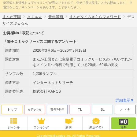
※通知する情報およびタイミングが異なりますので、併せて受け取ることをお勧めします。 ※
通知をしないキャンペーンもあります。ご了承ください。
まんが王国
さふぁ太
青年漫画
まんがタイムきららフォワード
デス
サイズぷるるん
お得感No.1表記について
「電子コミックサービスに関するアンケート」
調査期間
2026年3月6日～2026年3月18日
調査対象
まんが王国または主要電子コミックサービスのうちいずれか
をメイン且つ有料で利用している20歳～69歳の男女
サンプル数
1,236サンプル
調査方法
インターネットリサーチ
調査委託先
株式会社MARCS
詳細表示▼
トップ
女性/少女
青年/少年
TL
BL
オトナ
無料
ジャンル
ランキング
新刊
来店ﾎﾟｲﾝﾄ
Copyright(c)Beaglee Inc. All Rights Reserved.