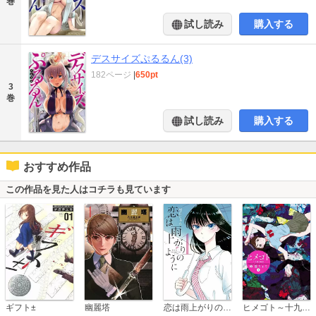
巻
試し読み
購入する
デスサイズぷるるん(3)
182ページ
|
650pt
3
巻
試し読み
購入する
おすすめ作品
この作品を見た人はコチラも見ています
恋は雨上がりのように
ギフト±
幽麗塔
ヒメゴト～十九歳の制服～