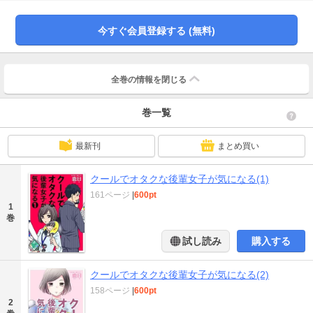
とアプローチするほどに、佐藤は彼女が推す漫画やアニメの沼にハマってい
く……。
今すぐ会員登録する (無料)
全巻の情報を
閉じる
巻一覧
最新刊
まとめ買い
クールでオタクな後輩女子が気になる(1)
161ページ
|
600pt
1
巻
試し読み
購入する
クールでオタクな後輩女子が気になる(2)
158ページ
|
600pt
2