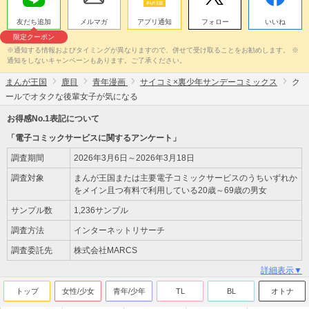
友だち追加
メルマガ
アプリ通知
フォロー
いいね
限定クーポン
※通知する情報およびタイミングが異なりますので、併せて受け取ることをお勧めします。 ※
通知をしないキャンペーンもあります。ご了承ください。
まんが王国
鹿目
青年漫画
サイコミ×裏少年サンデーコミックス
ク
ールでオタクな後輩女子が気になる
お得感No.1表記について
「電子コミックサービスに関するアンケート」
調査期間
2026年3月6日～2026年3月18日
調査対象
まんが王国または主要電子コミックサービスのうちいずれか
をメイン且つ有料で利用している20歳～69歳の男女
サンプル数
1,236サンプル
調査方法
インターネットリサーチ
調査委託先
株式会社MARCS
詳細表示▼
トップ
女性/少女
青年/少年
TL
BL
オトナ