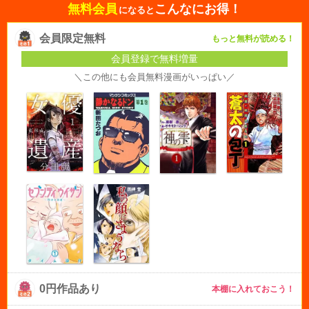
無料会員
こんなにお得！
になると
会員限定無料
もっと無料が読める！
会員登録で無料増量
＼この他にも会員無料漫画がいっぱい／
0円作品あり
本棚に入れておこう！