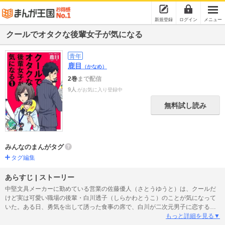
新規登録
ログイン
メニュー
クールでオタクな後輩女子が気になる
青年
鹿目
（かなめ）
2巻
まで配信
9人
がお気に入り登録中
無料試し読み
みんなのまんがタグ
タグ編集
あらすじ | ストーリー
中堅文具メーカーに勤めている営業の佐藤優人（さとうゆうと）は、クールだ
けど実は可愛い職場の後輩・白川透子（しらかわとうこ）のことが気になって
いた。ある日、勇気を出して誘った食事の席で、白川が二次元男子に恋するガ
チめのオタクだということを知ってしまった佐藤。白川のことをもっと知ろう
もっと詳細を見る▼