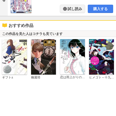
巻
試し読み
購入する
おすすめ作品
この作品を見た人はコチラも見ています
恋は雨上がりのように
ギフト±
幽麗塔
ヒメゴト～十九歳の制服～