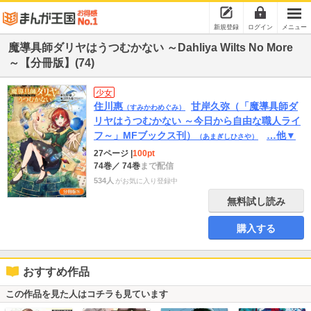
新規登録
ログイン
メニュー
魔導具師ダリヤはうつむかない ～Dahliya Wilts No More
～【分冊版】(74)
少女
住川惠
甘岸久弥（「魔導具師ダ
（すみかわめぐみ）
リヤはうつむかない ～今日から自由な職人ライ
フ～」MFブックス刊）
…他▼
（あまぎしひさや）
27ページ
|
100pt
74巻
／ 74巻
まで配信
534人
がお気に入り登録中
無料試し読み
購入する
おすすめ作品
この作品を見た人はコチラも見ています