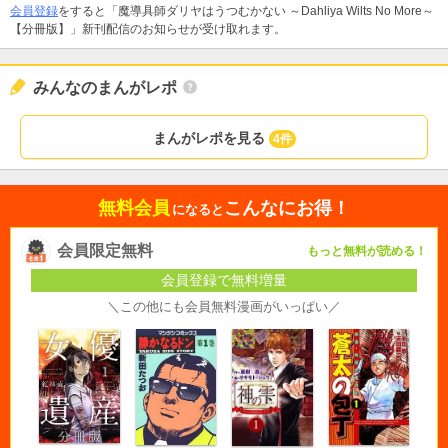
会員登録
をすると「魔導具師ダリヤはうつむかない ～Dahliya Wilts No More～
【分冊版】」新刊配信のお知らせが受け取れます。
みんなのまんがレポ
まんがレポを見る
4件
無料会員
こんなにお得！
になると
会員限定無料
もっと無料が読める！
会員登録で無料増量
＼この他にも会員無料漫画がいっぱい／