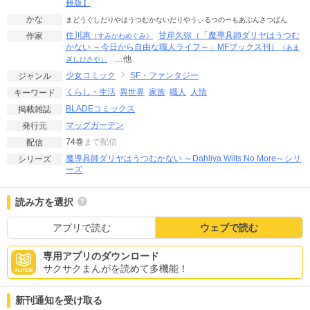
冊版】
かな
まどうぐしだりやはうつむかないだりやうぃるつのーもあぶんさつばん
住川惠
甘岸久弥（「魔導具師ダリヤはうつむ
作家
（すみかわめぐみ）
かない ～今日から自由な職人ライフ～」MFブックス刊）
（あま
…他
ぎしひさや）
少女コミック
SF・ファンタジー
ジャンル
くらし・生活
異世界
家族
職人
人情
キーワード
BLADEコミックス
掲載雑誌
マッグガーデン
発行元
74巻
まで配信
配信
魔導具師ダリヤはうつむかない ～Dahliya Wilts No More～シリ
シリーズ
ーズ
読み方を選択
アプリで読む
ウェブで読む
専用アプリのダウンロード
サクサクまんがを読めて多機能！
新刊通知を受け取る