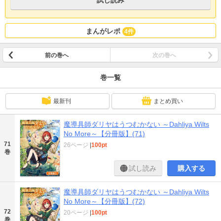
試し読み
まんがレポ
4件
前の巻へ
次の巻へ
巻一覧
最新刊
まとめ買い
魔導具師ダリヤはうつむかない ～Dahliya Wilts
No More～【分冊版】(71)
71
26ページ
|
100pt
巻
試し読み
購入する
魔導具師ダリヤはうつむかない ～Dahliya Wilts
No More～【分冊版】(72)
72
20ページ
|
100pt
巻