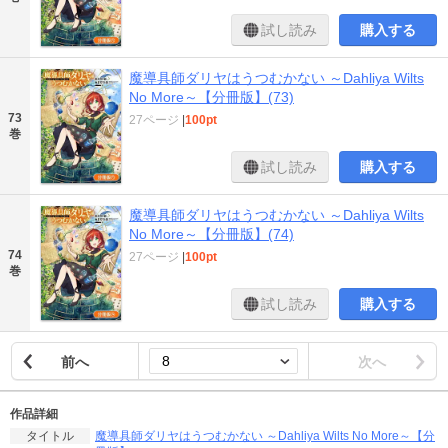
試し読み
購入する
魔導具師ダリヤはうつむかない ～Dahliya Wilts
No More～【分冊版】(73)
73
27ページ
|
100pt
巻
試し読み
購入する
魔導具師ダリヤはうつむかない ～Dahliya Wilts
No More～【分冊版】(74)
74
27ページ
|
100pt
巻
試し読み
購入する
前へ
次へ
作品詳細
魔導具師ダリヤはうつむかない ～Dahliya Wilts No More～【分
タイトル