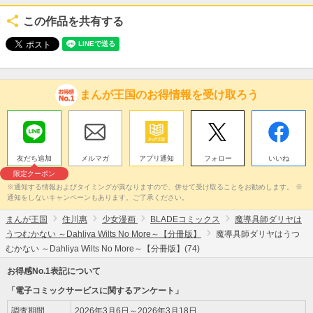
この作品を共有する
まんが王国のお得情報を受け取ろう
友だち追加
メルマガ
アプリ通知
フォロー
いいね
限定クーポン
※通知する情報およびタイミングが異なりますので、併せて受け取ることをお勧めします。 ※
通知をしないキャンペーンもあります。ご了承ください。
まんが王国
住川惠
少女漫画
BLADEコミックス
魔導具師ダリヤは
うつむかない ～Dahliya Wilts No More～【分冊版】
魔導具師ダリヤはうつ
むかない ～Dahliya Wilts No More～【分冊版】(74)
お得感No.1表記について
「電子コミックサービスに関するアンケート」
調査期間
2026年3月6日～2026年3月18日