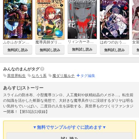
リィンカーネーションの花弁
ふかふかダンジョン攻略記 ～俺の異世界転生冒険譚～
魔導具師ダリヤはうつむかない ～Dahliya Wilts No More～
はめつのおうこく
無料試し読み
無料試し読み
無料試し読み
無料試し読み
みんなのまんがタグ
異世界転生
なろう系
魔ダリ服ルチ
タグ編集
あらすじ|ストーリー
スライムの防水布、小型魔導コンロ、人工魔剣や妖精結晶のメガネ…。転生前
の知識を活かした斬新な発想で、大好きな魔導具作りに没頭するダリヤは明る
い気持ちでいっぱい。二度目の人生を謳歌する、異世界ものづくりファンタジ
ー開幕！【第53話(1)収録】
▼無料でサンプルがすぐに読めます▼