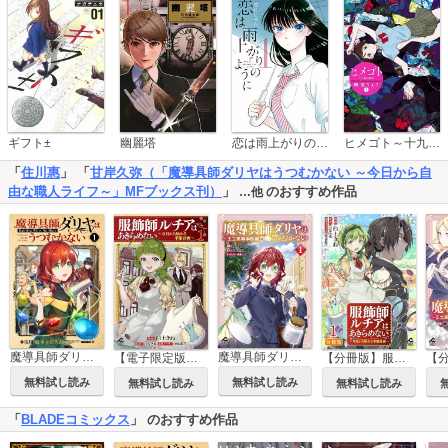
恋は雨上がりのように
ギフト±
幽麗塔
ヒメゴト～十九歳の制服～
「
住川惠
」 「
甘岸久弥（「魔導具師ダリヤはうつむかない ～今日から自
由な職人ライフ～」MFブックス刊）
」
のおすすめ作品
…他
魔導具師ダリヤはうつむかない ～Dahliya Wilts No More～
魔導具師ダリヤはうつむかない ～王立高等学院編～
【電子限定版】服飾師ルチアはあきらめない ～今日から始める幸服計画～
【分冊版】服飾師ルチアはあきらめない ～今日から始める幸服計画～
無料試し読み
無料試し読み
無料試し読み
無料試し読み
「
BLADEコミックス
」 のおすすめ作品