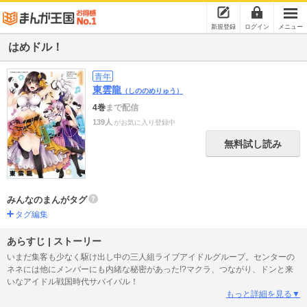
新規登録
ログイン
メニュー
はめドル！
青年
東雲龍
（しののめりゅう）
4巻
まで配信
139人
がお気に入り登録中
無料試し読み
みんなのまんがタグ
タグ編集
あらすじ | ストーリー
いまだ集客も少なく駆け出し中の三人組ライブアイドルグループ。センターの
ネネには他にメンバーにも内緒な秘密があった!?マクラ、つながり、ドンと来
いなアイドル戦国時代サバイバル！
もっと詳細を見る▼