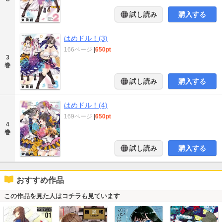
試し読み
購入する
はめドル！(3)
166ページ
|
650pt
3
巻
試し読み
購入する
はめドル！(4)
169ページ
|
650pt
4
巻
試し読み
購入する
おすすめ作品
この作品を見た人はコチラも見ています