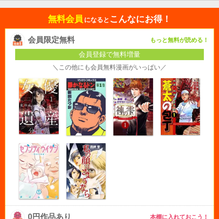
無料会員
こんなにお得！
になると
会員限定無料
もっと無料が読める！
会員登録で無料増量
＼この他にも会員無料漫画がいっぱい／
0円作品あり
本棚に入れておこう！