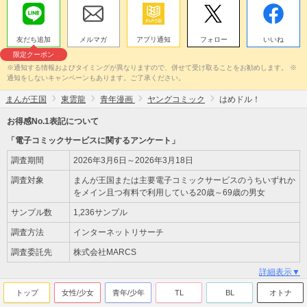
友だち追加
メルマガ
アプリ通知
フォロー
いいね
限定クーポン
※通知する情報およびタイミングが異なりますので、併せて受け取ることをお勧めします。 ※
通知をしないキャンペーンもあります。ご了承ください。
まんが王国
東雲龍
青年漫画
ヤングコミック
はめドル！
お得感No.1表記について
「電子コミックサービスに関するアンケート」
調査期間
2026年3月6日～2026年3月18日
調査対象
まんが王国または主要電子コミックサービスのうちいずれか
をメイン且つ有料で利用している20歳～69歳の男女
サンプル数
1,236サンプル
調査方法
インターネットリサーチ
調査委託先
株式会社MARCS
詳細表示▼
トップ
女性/少女
青年/少年
TL
BL
オトナ