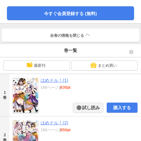
今すぐ会員登録する (無料)
全巻の情報を
閉じる
巻一覧
最新刊
まとめ買い
はめドル！(1)
166ページ
|
630pt
1
巻
試し読み
購入する
はめドル！(2)
166ページ
|
650pt
2
巻