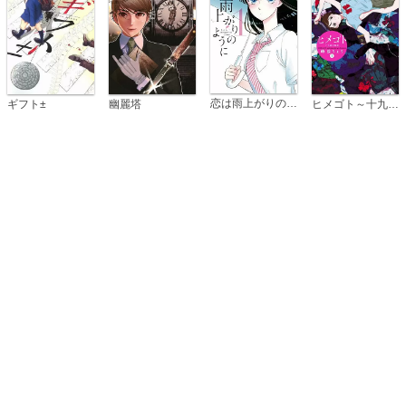
恋は雨上がりのように
ギフト±
幽麗塔
ヒメゴト～十九歳の制服～