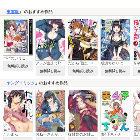
「
東雲龍
」 のおすすめ作品
パパのいうことを聞きなさい！～小鳥遊の陽だまり～
アレが生えてRe:Start！
だから僕は、Hができない。
成瀬ちゆりはコスりたい！
無料試し読み
無料試し読み
無料試し読み
無料試し読み
「
ヤングコミック
」のおすすめ作品
たわまん
おねーさんが侵略中!?
従姉妹のお姉さんは家事ができない
表4子ちゃん