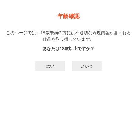
新規登録
ログイン
メニュー
年齢確認
4月の東京は…
このページでは、18歳未満の方には不適切な表現内容が含まれる
BL
ドラマ化
作品を取り扱っています。
ハル
（はる）
3巻
まで配信
あなたは18歳以上ですか？
882人
がお気に入り登録中
無料試し読み
はい
いいえ
みんなのまんがタグ
泣ける
TVドラマ化
デザイナー
再会
ドラマ化
タグ編集
あらすじ | ストーリー
「嫌か？ 俺とセフレになるのは？」新入社員としてアメリカから東京に戻っ
てきた和真は、会社で中学時代のクラスメイトで、今はトップデザイナーとし
て活躍している蓮と再会する。中学３年の夏の突然の別れ以来、10年ぶりの再
会だった。親友で初恋の人で、──初めての相手、それが蓮だった。相変わらず
もっと詳細を見る▼