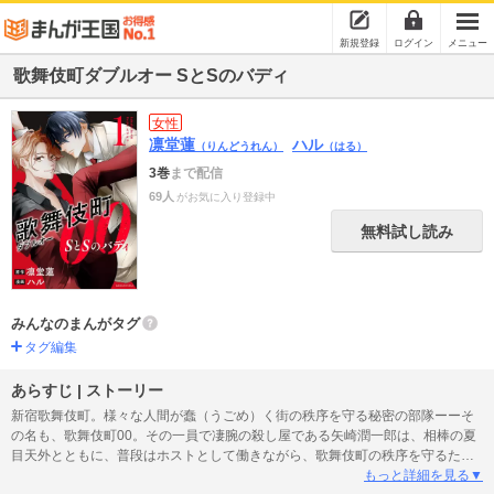
新規登録
ログイン
メニュー
歌舞伎町ダブルオー SとSのバディ
女性
凛堂蓮
ハル
（りんどうれん）
（はる）
3巻
まで配信
69人
がお気に入り登録中
無料試し読み
みんなのまんがタグ
タグ編集
あらすじ | ストーリー
新宿歌舞伎町。様々な人間が蠢（うごめ）く街の秩序を守る秘密の部隊ーーそ
の名も、歌舞伎町00。その一員で凄腕の殺し屋である矢崎潤一郎は、相棒の夏
目天外とともに、普段はホストとして働きながら、歌舞伎町の秩序を守るため
に動いていた。しかし次第に、歌舞伎町の明暗を分ける大きな事件へと事態は
もっと詳細を見る▼