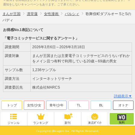
通知をしないキャンペーンもあります。ご了承ください。
まんが王国
凛堂蓮
女性漫画
パルシィ
歌舞伎町ダブルオー SとSの
バディ
お得感No.1表記について
「電子コミックサービスに関するアンケート」
調査期間
2026年3月6日～2026年3月18日
調査対象
まんが王国または主要電子コミックサービスのうちいずれか
をメイン且つ有料で利用している20歳～69歳の男女
サンプル数
1,236サンプル
調査方法
インターネットリサーチ
調査委託先
株式会社MARCS
詳細表示▼
トップ
女性/少女
青年/少年
TL
BL
オトナ
無料
ジャンル
ランキング
新刊
来店ﾎﾟｲﾝﾄ
Copyright(c)Beaglee Inc. All Rights Reserved.