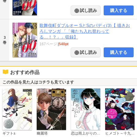
巻
試し読み
購入する
歌舞伎町ダブルオー SとSのバディ(3)【 描きお
ろしマンガ 「「俺たち入れ替わって
る…！？」」収録】
3
巻
167ページ
|
540pt
試し読み
購入する
おすすめ作品
この作品を見た人はコチラも見ています
恋は雨上がりのように
ギフト±
幽麗塔
ヒメゴト～十九歳の制服～