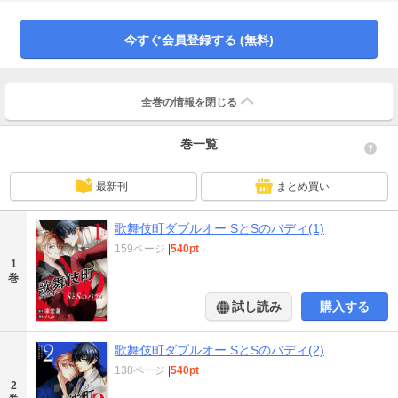
発展していくーー。歌舞伎町を舞台に繰り広げる、男たちのバディ・ストーリ
ー！
今すぐ会員登録する (無料)
全巻の情報を
閉じる
巻一覧
最新刊
まとめ買い
歌舞伎町ダブルオー SとSのバディ(1)
159ページ
|
540pt
1
巻
試し読み
購入する
歌舞伎町ダブルオー SとSのバディ(2)
138ページ
|
540pt
2