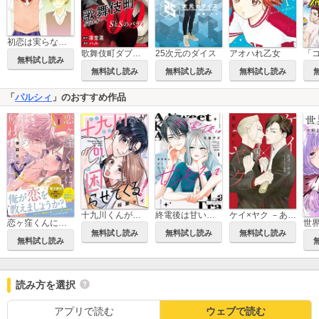
初恋は実らないなんて、うそ。ハル作品集
歌舞伎町ダブルオー SとSのバディ 分冊版
25次元のダイス
アオハれ乙女
無料試し読み
無料試し読み
無料試し読み
無料試し読み
「
パルシィ
」のおすすめ作品
十九川くんが困らせてくる！
終電後は甘いキスして
ケイ×ヤク －あぶない相棒－
恋ヶ窪くんにはじめてを奪われました
無料試し読み
無料試し読み
無料試し読み
無料試し読み
読み方を選択
アプリで読む
ウェブで読む