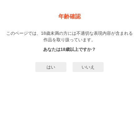
新規登録
ログイン
メニュー
年齢確認
僕のおまわりさん【単行本版（電子限定描き下ろし付）】
このページでは、18歳未満の方には不適切な表現内容が含まれる
BL
作品を取り扱っています。
にやま
（にやま）
1巻
完結
あなたは18歳以上ですか？
384人
がお気に入り登録中
無料試し読み
はい
いいえ
みんなのまんがタグ
ドラマCD化
体格差
年下攻め
ラブラブ
警察官
タグ編集
すべて
のタグを表示
あらすじ | ストーリー
小さな商店を営む田島誠治は、どこまでもテキトーな性格が災いして、いまだ
独身。そのお世辞にも賑わっているとは言えない店によく訪れる長身の警官
は、仲本晋。誠治と晋が知り合ったのは、10年以上も前のこと。何年も連絡す