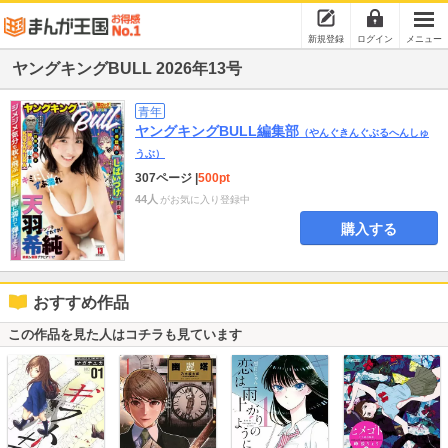
新規登録
ログイン
メニュー
ヤングキングBULL 2026年13号
青年
ヤングキングBULL編集部
（やんぐきんぐぶるへんしゅ
うぶ）
307ページ
|
500pt
44人
がお気に入り登録中
購入する
おすすめ作品
この作品を見た人はコチラも見ています