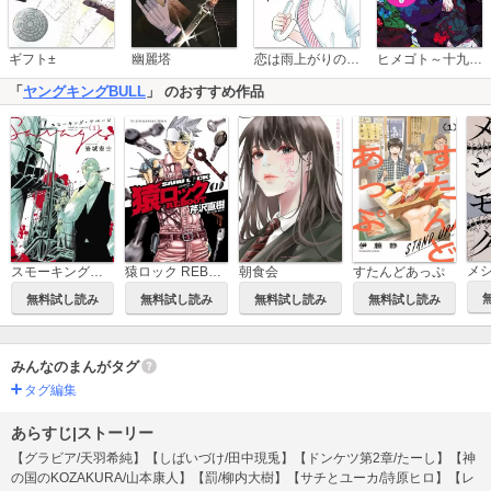
恋は雨上がりのように
ギフト±
幽麗塔
ヒメゴト～十九歳の制服～
「
ヤングキングBULL
」 のおすすめ作品
スモーキング・サベージ
猿ロック REBOOT
朝食会
すたんどあっぷ
無料試し読み
無料試し読み
無料試し読み
無料試し読み
みんなのまんがタグ
タグ編集
あらすじ|ストーリー
【グラビア/天羽希純】【しばいづけ/田中現兎】【ドンケツ第2章/たーし】【神
の国のKOZAKURA/山本康人】【罰/柳内大樹】【サチとユーカ/詩原ヒロ】【レ