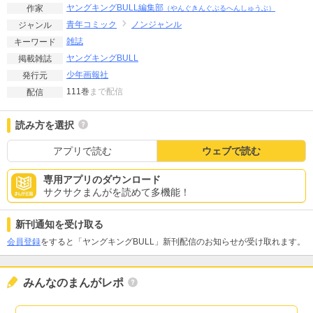
ヤングキングBULL編集部
作家
（やんぐきんぐぶるへんしゅうぶ）
青年コミック
ノンジャンル
ジャンル
雑誌
キーワード
ヤングキングBULL
掲載雑誌
少年画報社
発行元
111巻
まで配信
配信
読み方を選択
アプリで読む
ウェブで読む
専用アプリのダウンロード
サクサクまんがを読めて多機能！
新刊通知を受け取る
会員登録
をすると「ヤングキングBULL」新刊配信のお知らせが受け取れます。
みんなのまんがレポ