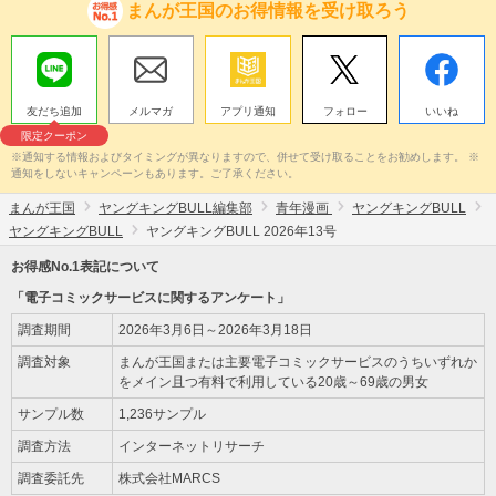
まんが王国のお得情報を受け取ろう
友だち追加
メルマガ
アプリ通知
フォロー
いいね
限定クーポン
※通知する情報およびタイミングが異なりますので、併せて受け取ることをお勧めします。 ※
通知をしないキャンペーンもあります。ご了承ください。
まんが王国
ヤングキングBULL編集部
青年漫画
ヤングキングBULL
ヤングキングBULL
ヤングキングBULL 2026年13号
お得感No.1表記について
「電子コミックサービスに関するアンケート」
調査期間
2026年3月6日～2026年3月18日
調査対象
まんが王国または主要電子コミックサービスのうちいずれか
をメイン且つ有料で利用している20歳～69歳の男女
サンプル数
1,236サンプル
調査方法
インターネットリサーチ
調査委託先
株式会社MARCS