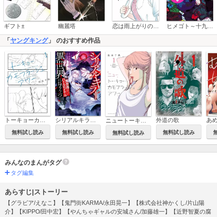
恋は雨上がりのように
ギフト±
幽麗塔
ヒメゴト～十九歳の制服～
「
ヤングキング
」 のおすすめ作品
トーキョーカモフラージュアワー
シリアルキラー異世界に降り立つ 異世界バトルロイヤル
外道の歌
あ
ニュートーキョーカモフラージュアワー
無料試し読み
無料試し読み
無料試し読み
無料試し読み
みんなのまんがタグ
タグ編集
あらすじ|ストーリー
【グラビア/えなこ】【鬼門街KARMA/永田晃一】【株式会社神かくし/片山陽
介】【KIPPO/田中宏】【やんちゃギャルの安城さん/加藤雄一】【近野智夏の腐