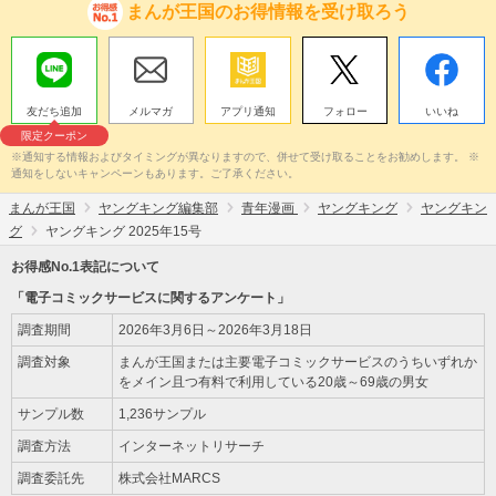
まんが王国のお得情報を受け取ろう
友だち追加
メルマガ
アプリ通知
フォロー
いいね
限定クーポン
※通知する情報およびタイミングが異なりますので、併せて受け取ることをお勧めします。 ※
通知をしないキャンペーンもあります。ご了承ください。
まんが王国
ヤングキング編集部
青年漫画
ヤングキング
ヤングキン
グ
ヤングキング 2025年15号
お得感No.1表記について
「電子コミックサービスに関するアンケート」
調査期間
2026年3月6日～2026年3月18日
調査対象
まんが王国または主要電子コミックサービスのうちいずれか
をメイン且つ有料で利用している20歳～69歳の男女
サンプル数
1,236サンプル
調査方法
インターネットリサーチ
調査委託先
株式会社MARCS