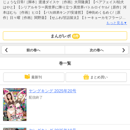
じょうな日常/［脚本］渡邊ダイスケ ［作画］大羽隆廣】【ベアフェイス/狛犬
はやと】【シリアルキラー異世界に降り立つ 異世界バトルロイヤル/［原作］河
本ほむら ［作画］ヒロ】【バカ姉弟キング/安達哲】【神街めくるめく/［原
作］日々曜［作画］関野葵】【せふれ/甘詰留太】【トーキョーカモフラージュ
アワー/松本千秋】【撮るに足らない/二駅ずい】【トナリノジイサン/小池ノク
もっと見る▼
ト】【ハンバーガーちゃん エロRPG転生絵日記/ハンバーガー】【クジラの葬
列/矢木直樹】【ワンナイト・モーニング/奥山ケニチ】【天下無双ワンスモア
まんがレポ
0件
～異世界の老剣士、転生してショタとなる～/［作画］西岡大毅 ［原作］藍葉
悠気】 ※電子版ではプレゼント、アンケートなどへの応募はできません。ま
た、付録は付いておりません。予めご了承ください。
前の巻へ
次の巻へ
巻一覧
最新刊
まとめ買い
ヤングキング 2025年20号
配信終了