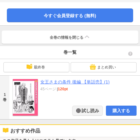
意ください。
今すぐ会員登録する (無料)
全巻の情報を
閉じる
巻一覧
最終巻
まとめ買い
女王さまの条件 後編 【単話売】(1)
45ページ
|
120pt
1
巻
試し読み
購入する
おすすめ作品