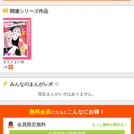
関連シリーズ作品
女王さまの条件 前編 【単話売】
1巻
完
みんなのまんがレポ
現在まんがレポはありません。
無料会員
こんなにお得！
になると
会員限定無料
もっと無料が読める！
会員登録で無料増量