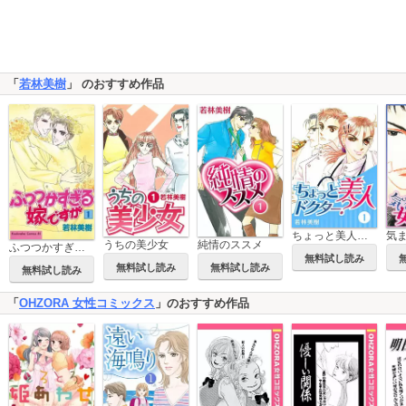
「
若林美樹
」 のおすすめ作品
ちょっと美人ドクター？
気
うちの美少女
純情のススメ
ふつつかすぎる嫁ですが
無料試し読み
無料試し読み
無料試し読み
無料試し読み
「
OHZORA 女性コミックス
」のおすすめ作品