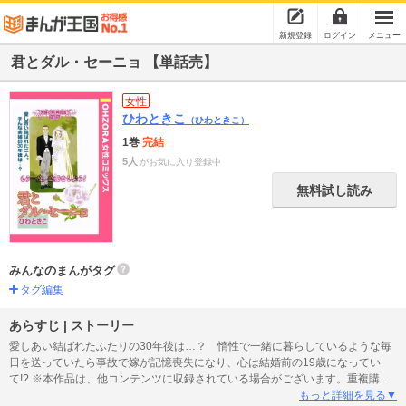
新規登録
ログイン
メニュー
君とダル・セーニョ 【単話売】
女性
ひわときこ
（ひわときこ）
1巻
完結
5人
がお気に入り登録中
無料試し読み
みんなのまんがタグ
タグ編集
あらすじ | ストーリー
愛しあい結ばれたふたりの30年後は…？ 惰性で一緒に暮らしているような毎
日を送っていたら事故で嫁が記憶喪失になり、心は結婚前の19歳になってい
て!? ※本作品は、他コンテンツに収録されている場合がございます。重複購入
にご注意ください。
もっと詳細を見る▼