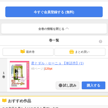
今すぐ会員登録する (無料)
全巻の情報を
閉じる
巻一覧
最終巻
まとめ買い
君とダル・セーニョ 【単話売】(1)
46ページ
|
120pt
1
巻
試し読み
購入する
おすすめ作品