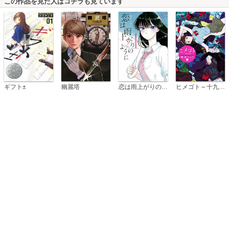
この作品を見た人はコチラも見ています
恋は雨上がりのように
ギフト±
幽麗塔
ヒメゴト～十九歳の制服～