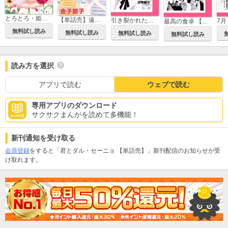
とろとろ・姫あわせ
【単話売】遠い海鳴り
引き裂かれた絆 【単話売】
最高の食卓 【単話売】
無料試し読み
無料試し読み
無料試し読み
無料試し読み
読み方を選択
アプリで読む
ウェブで読む
専用アプリのダウンロード
サクサクまんがを読めて多機能！
新刊通知を受け取る
会員登録
をすると「君とダル・セーニョ 【単話売】」新刊配信のお知らせが受
け取れます。