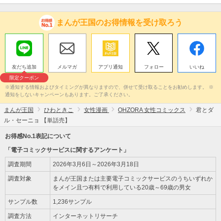
まんが王国のお得情報を受け取ろう
友だち追加
メルマガ
アプリ通知
フォロー
いいね
限定クーポン
※通知する情報およびタイミングが異なりますので、併せて受け取ることをお勧めします。 ※
通知をしないキャンペーンもあります。ご了承ください。
まんが王国
ひわときこ
女性漫画
OHZORA 女性コミックス
君とダ
ル・セーニョ 【単話売】
お得感No.1表記について
「電子コミックサービスに関するアンケート」
調査期間
2026年3月6日～2026年3月18日
調査対象
まんが王国または主要電子コミックサービスのうちいずれか
をメイン且つ有料で利用している20歳～69歳の男女
サンプル数
1,236サンプル
調査方法
インターネットリサーチ