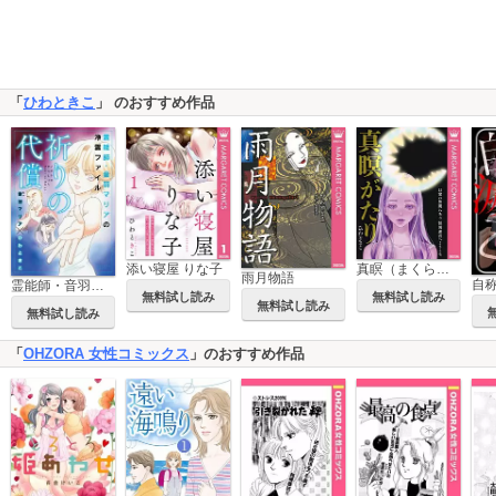
「
ひわときこ
」 のおすすめ作品
添い寝屋 りな子
真瞑（まくら）がたり
雨月物語
霊能師・音羽マリアの浄霊ファイル
無料試し読み
無料試し読み
無料試し読み
無料試し読み
「
OHZORA 女性コミックス
」のおすすめ作品