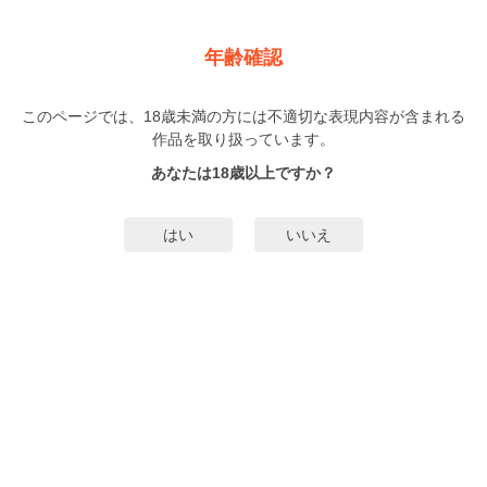
新規登録
ログイン
メニュー
年齢確認
【バラ売り】糸永くんの恋の糸 2
無料キャンペーン
実施中！
このページでは、18歳未満の方には不適切な表現内容が含まれる
作品を取り扱っています。
BL
奥田枠
（おくだわく）
あなたは18歳以上ですか？
6巻
完結
132人
がお気に入り登録中
はい
いいえ
みんなのまんがタグ
タグ編集
あらすじ | ストーリー
中学時代に自分をいじめた真田と大学で再会し、誤解を乗り越え今はラブラブ
な恋人同士になった糸目がかわいい糸永くん。初めて一緒にすごす文化祭を楽
しみにしていたのだが……!? モテ系王子様・真田×地味かわいい系・糸永くんの