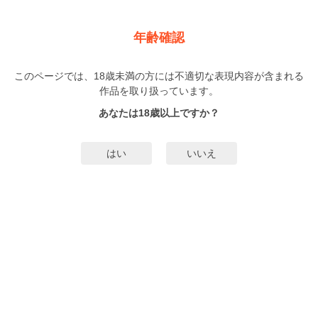
新規登録
ログイン
メニュー
年齢確認
Kの支配者 ―奥田枠短編集―
このページでは、18歳未満の方には不適切な表現内容が含まれる
BL
作品を取り扱っています。
奥田枠
（おくだわく）
1巻
完結
あなたは18歳以上ですか？
68人
がお気に入り登録中
無料試し読み
はい
いいえ
みんなのまんがタグ
タグ編集
あらすじ | ストーリー
累計10万DL突破!! 話題の『Kの支配者』が遂に単行本化。ある資産家の息子K
が死んだ。順風満帆に生きてきたKの死に疑問を抱いた警察は、重要参考人とし
て、Kの自殺を通報した坂滝晃を連行する。捜査の過程で明らかになった、二人
の淫らで歪な関係とは――。誰にも理解されなくとも、この関係は祝福でし
もっと詳細を見る▼