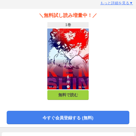
エスキモーととも生活するボクシングチャンプ・ジムはカイトの才能を見抜
もっと詳細を見る▼
き、彼に自分の持てる技術の全てを教え込む。やがて初の鯨漁に参加するカイ
トとジムだったが、極寒の海に投げ出されそうになるカイトを助けるため、ジ
＼無料試し読み増量中！／
ムは自分の身を犠牲にする。ボクサーになれと遺言に従い、アラスカを後にす
るカイトだったが……。不屈の精神力で日本のボクシングの幕を開いた男の波
1巻
瀾の人生いまここにスタートする！
無料で読む
今すぐ会員登録する (無料)