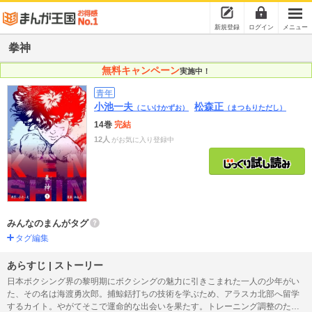
新規登録
ログイン
メニュー
拳神
無料キャンペーン
実施中！
青年
小池一夫
松森正
（こいけかずお）
（まつもりただし）
14巻
完結
12人
がお気に入り登録中
みんなのまんがタグ
タグ編集
あらすじ | ストーリー
日本ボクシング界の黎明期にボクシングの魅力に引きこまれた一人の少年がい
た、その名は海渡勇次郎。捕鯨銛打ちの技術を学ぶため、アラスカ北部へ留学
するカイト。やがてそこで運命的な出会いを果たす。トレーニング調整のため