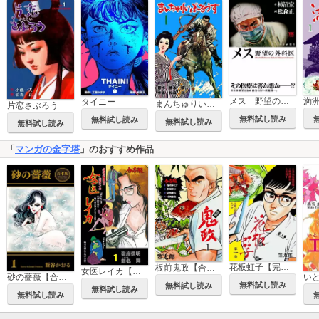
メス 野望の外科医
満
タイニー
まんちゅりい・ぶるうす
片恋さぶろう
無料試し読み
無料試し読み
無料試し読み
無料試し読み
「
マンガの金字塔
」のおすすめ作品
花板虹子【完全版】
板前鬼政【合本版】
女医レイカ【合本版】
砂の薔薇【合本版】
い
無料試し読み
無料試し読み
無料試し読み
無料試し読み