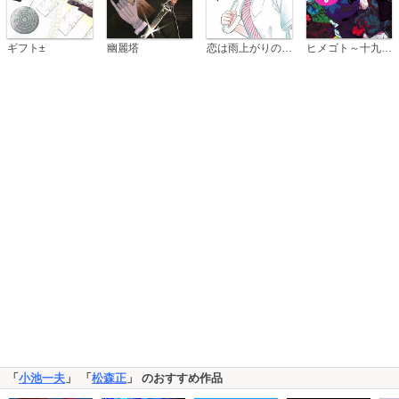
恋は雨上がりのように
ギフト±
幽麗塔
ヒメゴト～十九歳の制服～
「
小池一夫
」 「
松森正
」 のおすすめ作品