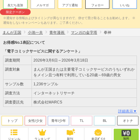
友だち追加
メルマガ
アプリ通知
フォロー
いいね
限定クーポン
※通知する情報およびタイミングが異なりますので、併せて受け取ることをお勧めします。 ※
通知をしないキャンペーンもあります。ご了承ください。
まんが王国
小池一夫
青年漫画
マンガの金字塔
拳神
お得感No.1表記について
「電子コミックサービスに関するアンケート」
調査期間
2026年3月6日～2026年3月18日
調査対象
まんが王国または主要電子コミックサービスのうちいずれか
をメイン且つ有料で利用している20歳～69歳の男女
サンプル数
1,236サンプル
調査方法
インターネットリサーチ
調査委託先
株式会社MARCS
詳細表示▼
トップ
女性/少女
青年/少年
TL
BL
オトナ
無料
ジャンル
ランキング
新刊
来店ﾎﾟｲﾝﾄ