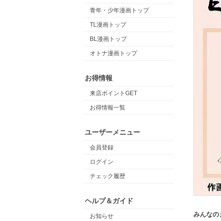
青年・少年漫画トップ
TL漫画トップ
BL漫画トップ
オトナ漫画トップ
お得情報
来店ポイントGET
お得情報一覧
ユーザーメニュー
会員登録
ログイン
チェック履歴
ヘルプ＆ガイド
みんなの
お知らせ