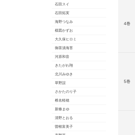
石田スイ
石田拓実
海野つなみ
4巻
楳図かずお
大久保ヒロミ
御茶漬海苔
河原和音
きたがわ翔
北川みゆき
5巻
草野誼
さかたのり子
椎名軽穂
新條まゆ
清野とおる
曽根富美子