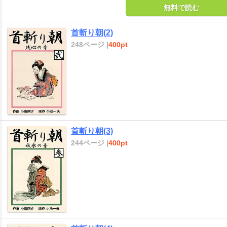
無料で読む
首斬り朝(2)
248ページ |
400pt
首斬り朝(3)
244ページ |
400pt