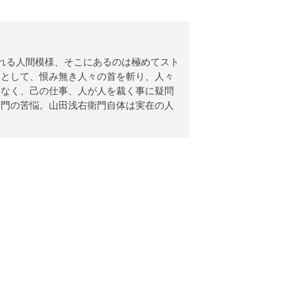
れる人間模様、そこにあるのは極めてスト
人として、恨み無き人々の首を斬り、人々
もなく、己の仕事、人が人を裁く事に疑問
衛門の苦悩。山田浅右衛門自体は実在の人