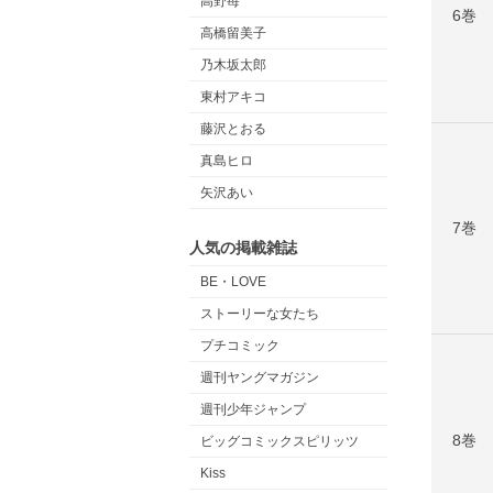
高野苺
6巻
高橋留美子
乃木坂太郎
東村アキコ
藤沢とおる
真島ヒロ
矢沢あい
7巻
人気の掲載雑誌
BE・LOVE
ストーリーな女たち
プチコミック
週刊ヤングマガジン
週刊少年ジャンプ
8巻
ビッグコミックスピリッツ
Kiss