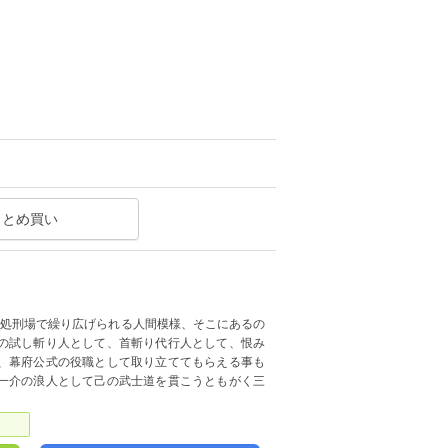
まとめ買い
）処刑場で繰り広げられる人間模様、そこにあるの
の試し斬り人として、首斬り代行人として、恨み
、幕府公式の役職として取り立ててもらえる事も
一介の浪人として己の武士道を貫こうともがく三
。