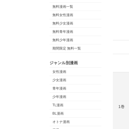
無料漫画一覧
無料女性漫画
無料少女漫画
無料青年漫画
無料少年漫画
期間限定 無料一覧
ジャンル別漫画
女性漫画
少女漫画
青年漫画
少年漫画
TL漫画
1巻
BL漫画
オトナ漫画