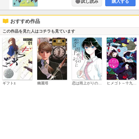
試し読み
購入する
おすすめ作品
この作品を見た人はコチラも見ています
恋は雨上がりのように
ギフト±
幽麗塔
ヒメゴト～十九歳の制服～