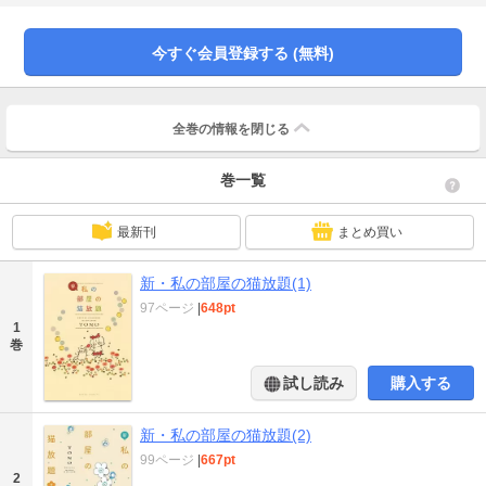
今すぐ会員登録する (無料)
全巻の情報を
閉じる
巻一覧
最新刊
まとめ買い
新・私の部屋の猫放題(1)
97ページ
|
648pt
1
巻
試し読み
購入する
新・私の部屋の猫放題(2)
99ページ
|
667pt
2