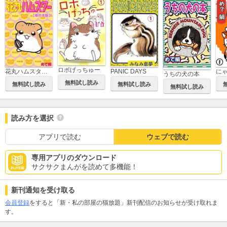
ロボげっちゅー
PANIC DAYS
花丸ハムスター【単行本版】
うちの犬の本
無料試し読み
無料試し読み
無料試し読み
無料試し読み
読み方を選択
アプリで読む
ウェブで読む
専用アプリのダウンロード
サクサクまんがを読めて多機能！
新刊通知を受け取る
会員登録
をすると「新・私の部屋の猫放題」新刊配信のお知らせが受け取れま
す。