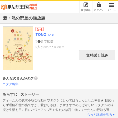
新規登録
ログイン
メニュー
新・私の部屋の猫放題
女性
TONO
（との）
5巻
まで配信
6人
がお気に入り登録中
無料試し読み
みんなのまんがタグ
タグ編集
あらすじ | ストーリー
フィーたんの意味不明な行動もワタクシにとってはちょっとした幸せ★ 相変わ
らず理解不能の猫ですが、愛おしさは、ますますつのるばかり!? ワタクシの猫
浸け生活も日に日にパワーアップ!! やりたい放題生物フィーたんの行動も過激
に…!!
もっと詳細を見る▼