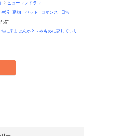
画
ヒューマンドラマ
・生活
動物・ペット
ロマンス
日常
で配信
うちに来ませんか？～やもめに恋してシリ
ーリー