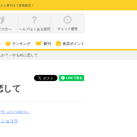
品から新刊まで多数配信！
チェック履歴
ての方へ
ヘルプ/よくある質問
ル
ランキング
新刊
来店ポイント
んか？～やもめに恋して
恋して
かり
（さとうゆかり）
クショコラ