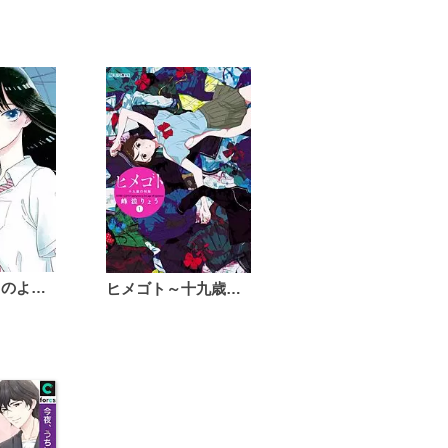
恋は雨上がりのように
ヒメゴト～十九歳の制服～