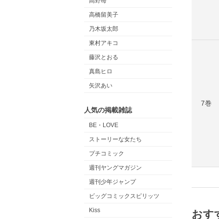
高野苺
高橋留美子
乃木坂太郎
東村アキコ
藤沢とおる
真島ヒロ
矢沢あい
7巻
人気の掲載雑誌
BE・LOVE
ストーリーな女たち
プチコミック
週刊ヤングマガジン
週刊少年ジャンプ
ビッグコミックスピリッツ
Kiss
おす