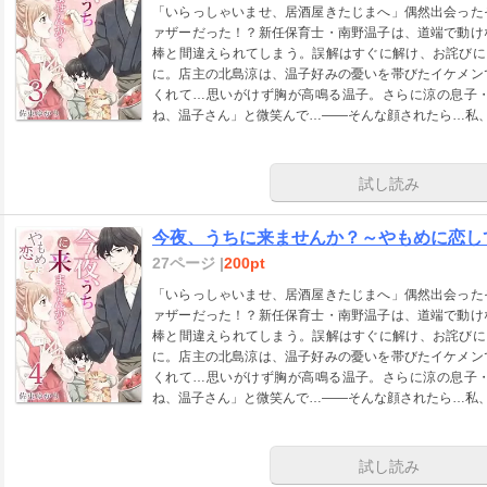
「いらっしゃいませ、居酒屋きたじまへ」偶然出会った
ァザーだった！？新任保育士・南野温子は、道端で動け
棒と間違えられてしまう。誤解はすぐに解け、お詫びに
に。店主の北島涼は、温子好みの憂いを帯びたイケメン
くれて…思いがけず胸が高鳴る温子。さらに涼の息子
ね、温子さん」と微笑んで…――そんな顔されたら…私
試し読み
今夜、うちに来ませんか？～やもめに恋して
27ページ |
200pt
「いらっしゃいませ、居酒屋きたじまへ」偶然出会った
ァザーだった！？新任保育士・南野温子は、道端で動け
棒と間違えられてしまう。誤解はすぐに解け、お詫びに
に。店主の北島涼は、温子好みの憂いを帯びたイケメン
くれて…思いがけず胸が高鳴る温子。さらに涼の息子
ね、温子さん」と微笑んで…――そんな顔されたら…私
試し読み