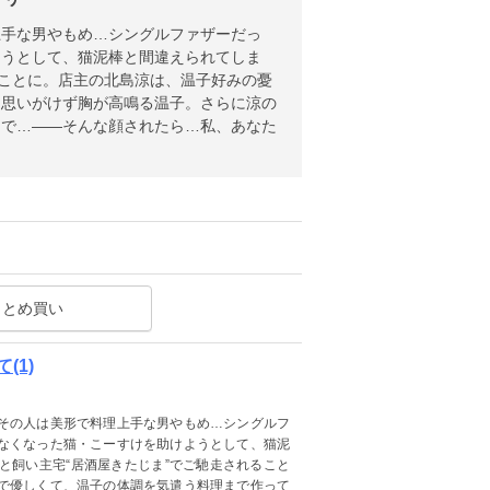
上手な男やもめ…シングルファザーだっ
ようとして、猫泥棒と間違えられてしま
ることに。店主の北島涼は、温子好みの憂
…思いがけず胸が高鳴る温子。さらに涼の
んで…――そんな顔されたら…私、あなた
まとめ買い
(1)
その人は美形で料理上手な男やもめ…シングルフ
なくなった猫・こーすけを助けようとして、猫泥
と飼い主宅“居酒屋きたじま”でご馳走されること
で優しくて、温子の体調を気遣う料理まで作って