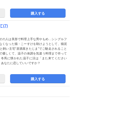
購入する
(7)
その人は美形で料理上手な男やもめ…シングルフ
なくなった猫・こーすけを助けようとして、猫泥
と飼い主宅“居酒屋きたじま”でご馳走されること
で優しくて、温子の体調を気遣う料理まで作って
・冬馬に懐かれた温子に涼は「また来てください
、あなたに恋していいですか？
購入する