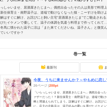
らっしゃいませ、居酒屋きたじまへ」偶然出会ったその人は美形で料理
？新任保育士・南野温子は、道端で動けなくなった猫・こーすけを助け
解はすぐに解け、お詫びにと飼い主宅“居酒屋きたじま”でご馳走され
帯びたイケメンで優しくて、温子の体調を気遣う料理まで作ってくれて
・冬馬に懐かれた温子に涼は「また来てくださいね、温子さん」と微笑
していいですか？
巻一覧
最新刊
今夜、うちに来ませんか？～やもめに恋して
26ページ |
200pt
「いらっしゃいませ、居酒屋きたじまへ」偶然出会った
ァザーだった！？新任保育士・南野温子は、道端で動け
棒と間違えられてしまう。誤解はすぐに解け、お詫びに
に。店主の北島涼は、温子好みの憂いを帯びたイケメン