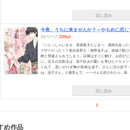
試し読み
今夜、うちに来ませんか？～やもめに恋して
31ページ |
200pt
「いらっしゃいませ、居酒屋きたじまへ」偶然出会った
ァザーだった！？新任保育士・南野温子は、道端で動け
棒と間違えられてしまう。誤解はすぐに解け、お詫びに
に。店主の北島涼は、温子好みの憂いを帯びたイケメン
くれて…思いがけず胸が高鳴る温子。さらに涼の息子
ね、温子さん」と微笑んで…――そんな顔されたら…私
試し読み
1
すめ作品