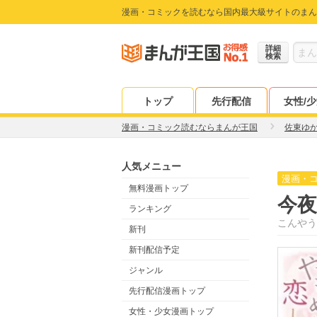
漫画・コミックを読むなら国内最大級サイトのまん
詳細
検索
トップ
先行配信
女性/
漫画・コミック読むならまんが王国
佐東ゆ
人気メニュー
漫画・
無料漫画トップ
今
ランキング
こんやう
新刊
新刊配信予定
ジャンル
先行配信漫画トップ
女性・少女漫画トップ