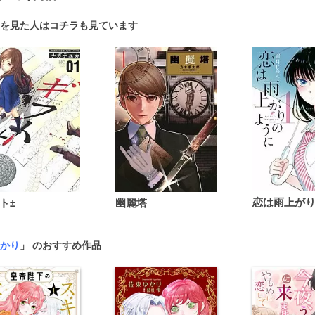
を見た人はコチラも見ています
ト±
幽麗塔
かり
」 のおすすめ作品