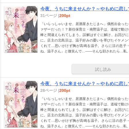
今夜、うちに来ませんか？～やもめに恋して
31ページ |
200pt
「いらっしゃいませ、居酒屋きたじまへ」偶然出会った
ァザーだった！？新任保育士・南野温子は、道端で動け
棒と間違えられてしまう。誤解はすぐに解け、お詫びに
に。店主の北島涼は、温子好みの憂いを帯びたイケメン
くれて…思いがけず胸が高鳴る温子。さらに涼の息子
ね、温子さん」と微笑んで…――そんな顔されたら…私
試し読み
今夜、うちに来ませんか？～やもめに恋して
28ページ |
200pt
「いらっしゃいませ、居酒屋きたじまへ」偶然出会った
ァザーだった！？新任保育士・南野温子は、道端で動け
棒と間違えられてしまう。誤解はすぐに解け、お詫びに
に。店主の北島涼は、温子好みの憂いを帯びたイケメン
くれて…思いがけず胸が高鳴る温子。さらに涼の息子
ね、温子さん」と微笑んで…――そんな顔されたら…私