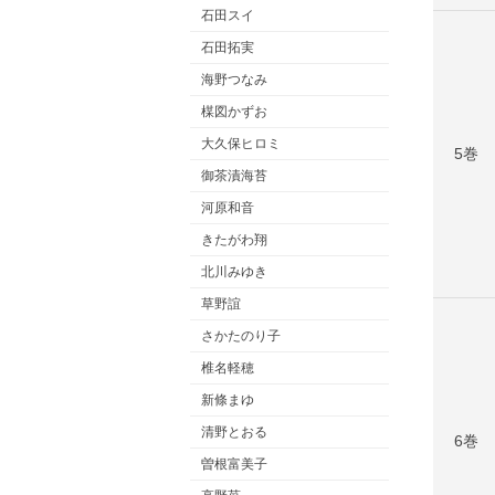
石田スイ
石田拓実
海野つなみ
楳図かずお
大久保ヒロミ
5巻
御茶漬海苔
河原和音
きたがわ翔
北川みゆき
草野誼
さかたのり子
椎名軽穂
新條まゆ
清野とおる
6巻
曽根富美子