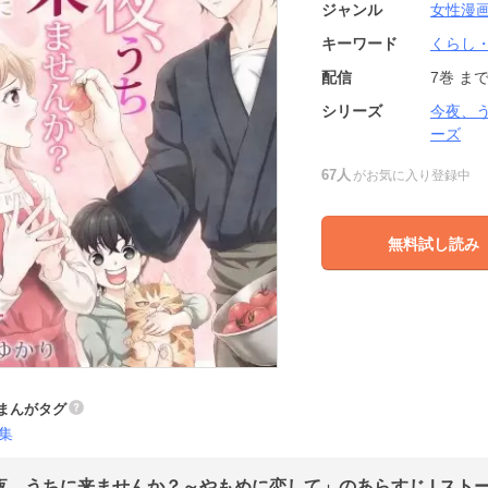
ジャンル
女性漫
キーワード
くらし
配信
7巻
ま
シリーズ
今夜、
ーズ
67人
がお気に入り登録中
無料試し読み
まんがタグ
集
夜、うちに来ませんか？～やもめに恋して」のあらすじ | スト