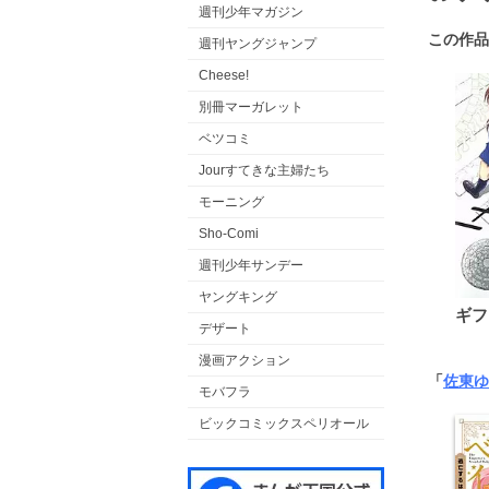
週刊少年マガジン
この作品
週刊ヤングジャンプ
Cheese!
別冊マーガレット
ベツコミ
Jourすてきな主婦たち
モーニング
Sho-Comi
週刊少年サンデー
ヤングキング
ギフ
デザート
漫画アクション
「
佐東ゆ
モバフラ
ビックコミックスペリオール