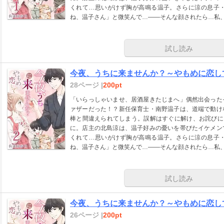
くれて…思いがけず胸が高鳴る温子。さらに涼の息子
ね、温子さん」と微笑んで…――そんな顔されたら…私
試し読み
今夜、うちに来ませんか？～やもめに恋して
28ページ |
200pt
「いらっしゃいませ、居酒屋きたじまへ」偶然出会った
ァザーだった！？新任保育士・南野温子は、道端で動け
棒と間違えられてしまう。誤解はすぐに解け、お詫びに
に。店主の北島涼は、温子好みの憂いを帯びたイケメン
くれて…思いがけず胸が高鳴る温子。さらに涼の息子
ね、温子さん」と微笑んで…――そんな顔されたら…私
試し読み
今夜、うちに来ませんか？～やもめに恋して
26ページ |
200pt