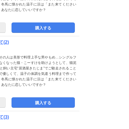
・冬馬に懐かれた温子に涼は「また来てください
、あなたに恋していいですか？
購入する
(2)
その人は美形で料理上手な男やもめ…シングルフ
なくなった猫・こーすけを助けようとして、猫泥
と飼い主宅“居酒屋きたじま”でご馳走されること
で優しくて、温子の体調を気遣う料理まで作って
・冬馬に懐かれた温子に涼は「また来てください
、あなたに恋していいですか？
購入する
(3)