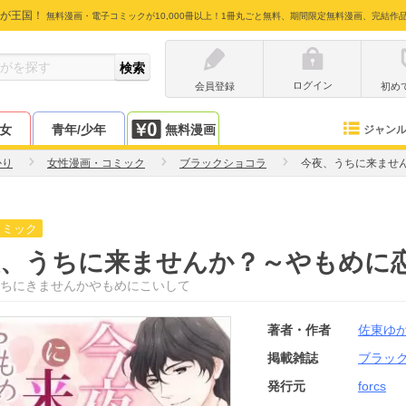
が王国！
無料漫画・電子コミックが10,000冊以上！1冊丸ごと無料、期間限定無料漫画、完結作
ログイン
会員登録
初め
少女
青年/少年
無料漫画
ジャン
かり
女性漫画・コミック
ブラックショコラ
今夜、うちに来ませ
コミック
夜、うちに来ませんか？～やもめに
ちにきませんかやもめにこいして
著者・作者
佐東ゆ
掲載雑誌
ブラッ
発行元
forcs