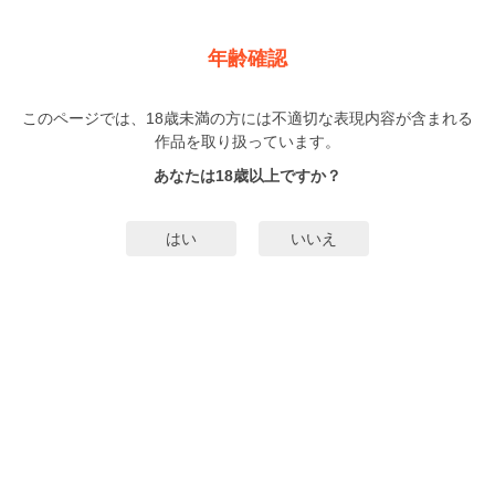
新規登録
ログイン
メニュー
年齢確認
あの日見た夢の続き 【単話売】
このページでは、18歳未満の方には不適切な表現内容が含まれる
TL
作品を取り扱っています。
ゆうき刹那
（ゆうきせつな）
1巻
完結
あなたは18歳以上ですか？
1人
がお気に入り登録中
無料試し読み
はい
いいえ
みんなのまんがタグ
タグ編集
あらすじ | ストーリー
タレント養成所で落ちこぼれの私とはまったく比べ物にならないほど超有望株
の彼が、キスシーンの相手役になんと私を指名！ いったいどうして!?
もっと詳細を見る▼