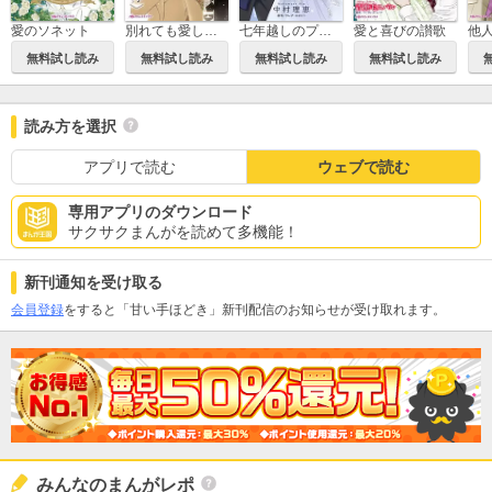
愛のソネット
別れても愛しくて
七年越しのプロポーズ
愛と喜びの讃歌
他
無料試し読み
無料試し読み
無料試し読み
無料試し読み
読み方を選択
アプリで読む
ウェブで読む
専用アプリのダウンロード
サクサクまんがを読めて多機能！
新刊通知を受け取る
会員登録
をすると「甘い手ほどき」新刊配信のお知らせが受け取れます。
みんなのまんがレポ