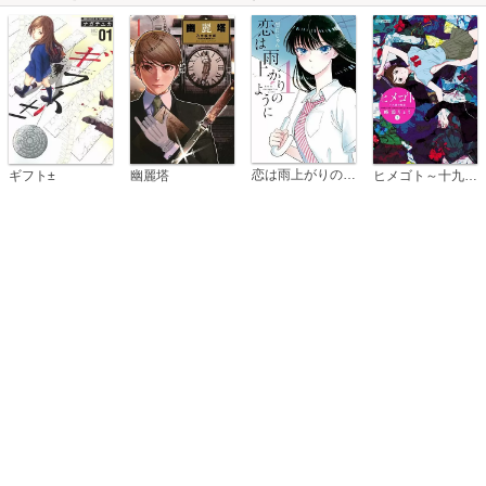
恋は雨上がりのように
ギフト±
幽麗塔
ヒメゴト～十九歳の制服～