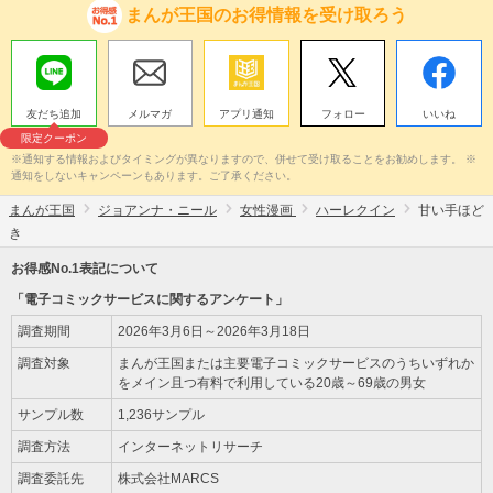
まんが王国のお得情報を受け取ろう
友だち追加
メルマガ
アプリ通知
フォロー
いいね
限定クーポン
※通知する情報およびタイミングが異なりますので、併せて受け取ることをお勧めします。 ※
通知をしないキャンペーンもあります。ご了承ください。
まんが王国
ジョアンナ・ニール
女性漫画
ハーレクイン
甘い手ほど
き
お得感No.1表記について
「電子コミックサービスに関するアンケート」
調査期間
2026年3月6日～2026年3月18日
調査対象
まんが王国または主要電子コミックサービスのうちいずれか
をメイン且つ有料で利用している20歳～69歳の男女
サンプル数
1,236サンプル
調査方法
インターネットリサーチ
調査委託先
株式会社MARCS