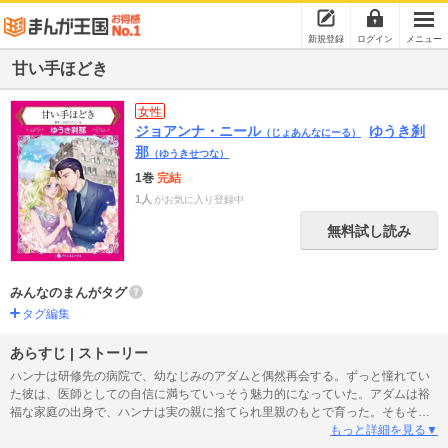
新規登録
ログイン
メニュー
甘い手ほどき
女性
ジョアンナ・ニール
ゆうき刹
（じょあんなにーる）
那
（ゆうきせつな）
1巻
完結
1人
がお気に入り登録中
無料試し読み
みんなのまんがタグ
タグ編集
あらすじ | ストーリー
ハンナは研修先の病院で、幼なじみのアダムと偶然再会する。ずっと憧れてい
た彼は、医師としての自信に満ちていっそう魅力的になっていた。アダムは裕
福な家庭の出身で、ハンナは実の親に捨てられ里親のもとで育った。そもそも
身分違いなのだから、立場はわきまえているつもりだった。ところがある日、
もっと詳細を見る▼