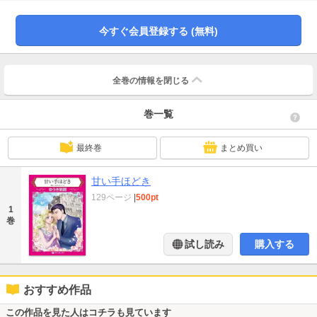
頼りにしている友人が病に倒れ、ひどく動揺していると、アダムが抱き寄せ優
しくキスをしてくれた。私など眼中にないはずなのに、いったいどういうつも
りなの…？
今すぐ会員登録する (無料)
全巻の情報を
閉じる
巻一覧
最終巻
まとめ買い
甘い手ほどき
129ページ
|
500pt
1
巻
試し読み
購入する
おすすめ作品
この作品を見た人はコチラも見ています