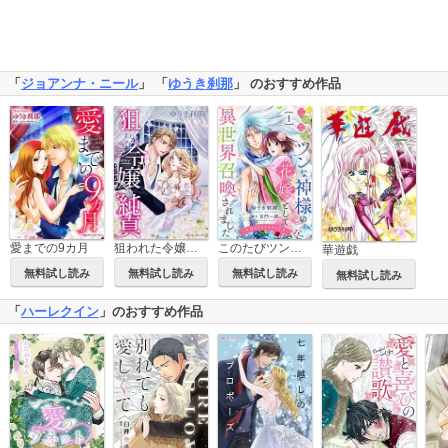
「
ジョアンナ・ニール
」 「
ゆうき刹那
」 のおすすめ作品
このたびツンな神様の花嫁として異世界召喚されました～夫婦になるためのひと月～
愛までの9カ月
狙われた令嬢の純真
華遊戯
無料試し読み
無料試し読み
無料試し読み
無料試し読み
「
ハーレクイン
」のおすすめ作品