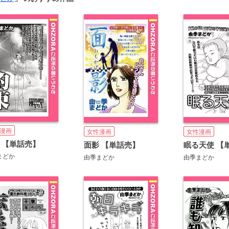
漫画
女性漫画
女性漫画
 【単話売】
眠る天使 【
面影 【単話売】
まどか
由季まどか
由季まどか