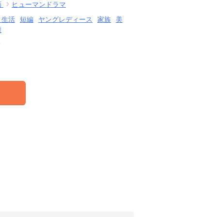
画
ヒューマンドラマ
・生活
短編
ヤングレディース
家族
美
康
結