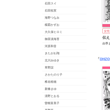
石田スイ
石田拓実
海野つなみ
楳図かずお
女性
大久保ヒロミ
御茶漬海苔
由季
河原和音
きたがわ翔
「
OHZ
北川みゆき
草野誼
さかたのり子
椎名軽穂
新條まゆ
清野とおる
曽根富美子