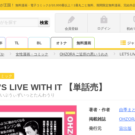
が王国！
無料漫画・電子コミックが10,000冊以上！1冊丸ごと無料、期間限定無料漫画、完結作
ログイン
会員登録
初め
ジャ
年
TL
BL
オトナ
無料漫画
どか
女性漫画・コミック
OHZORA ご近所の悪いうわさ
LET'S L
コミック
'S LIVE WITH IT 【単話売】
いぶうぃずいっとたんわうり
著者・作者
由季ま
掲載雑誌
OHZO
発行元
宙出版