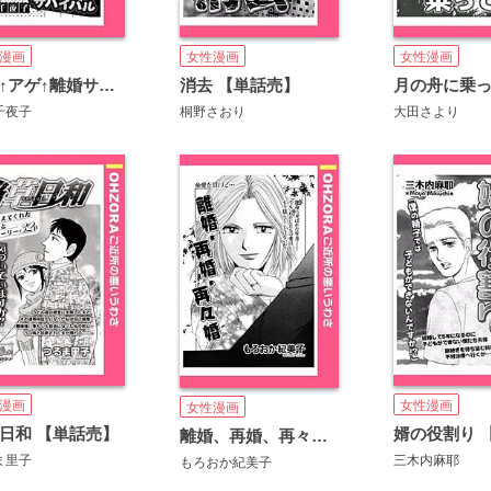
漫画
女性漫画
女性漫画
アゲ↑アゲ↑離婚サバイバル 【単話売】
消去 【単話売】
千夜子
桐野さおり
大田さより
漫画
女性漫画
女性漫画
日和 【単話売】
離婚、再婚、再々婚 【単話売】
ま里子
三木内麻耶
もろおか紀美子