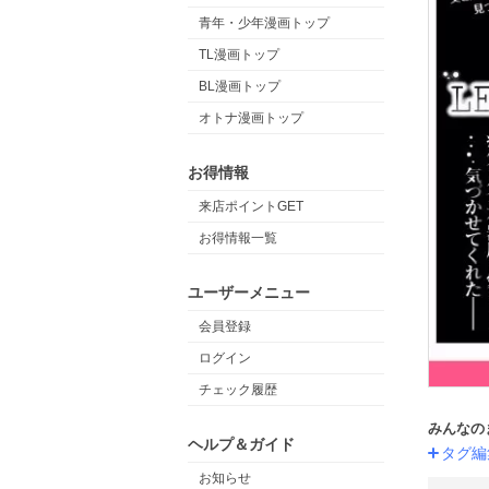
青年・少年漫画トップ
TL漫画トップ
BL漫画トップ
オトナ漫画トップ
お得情報
来店ポイントGET
お得情報一覧
ユーザーメニュー
会員登録
ログイン
チェック履歴
みんなの
ヘルプ＆ガイド
タグ編
お知らせ