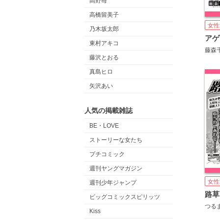
高野苺
高橋留美子
女性
乃木坂太郎
東村アキコ
藤森
藤沢とおる
真島ヒロ
矢沢あい
人気の掲載雑誌
BE・LOVE
ストーリーな女たち
プチコミック
週刊ヤングマガジン
女性
週刊少年ジャンプ
路草
ビッグコミックスピリッツ
つる
Kiss