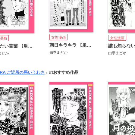
女性漫画
女性漫画
漫画
朝日キラキラ 【単話売】
伝えたい言葉 【単話売】
由季まどか
由季まどか
まどか
ORA ご近所の悪いうわさ
」のおすすめ作品