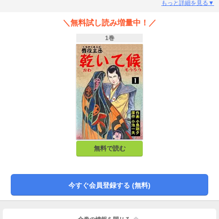
ど）。大江戸闇の殺し屋や、ヨガ使いの怪僧など、寺の放った怪しい刺客が
もっと詳細を見る▼
次々に主丞に襲いかかる！ 「私に毒は効かぬ。唇役主丞は不死身にて
候！！」
＼無料試し読み増量中！／
1巻
無料で読む
今すぐ会員登録する (無料)