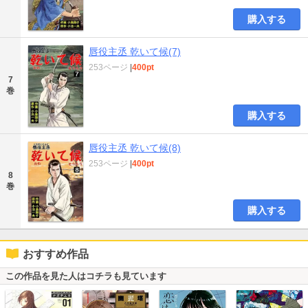
購入する
唇役主丞 乾いて候(7)
253ページ
|
400pt
7
巻
購入する
唇役主丞 乾いて候(8)
253ページ
|
400pt
8
巻
購入する
おすすめ作品
この作品を見た人はコチラも見ています