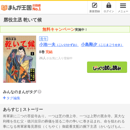
新規登録
ログイン
メニュー
唇役主丞 乾いて候
無料キャンペーン
実施中！
青年
小池一夫
小島剛夕
（こいけかずお）
（こじまごうせき）
8巻
完結
26人
がお気に入り登録中
みんなのまんがタグ
タグ編集
あらすじ | ストーリー
将軍家に二つの菩提寺あり。一つは芝の僧上寺、一つは上野の寛永寺。莫大な
利権を生む父・徳川吉宗の葬儀を巡る二寺の争いに巻き込まれ、命を狙われる
事になる将軍家毒見唇役（くちやく）御庭番支配の腕下主丞（かいなげもん