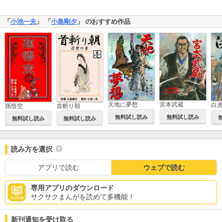
「
小池一夫
」 「
小島剛夕
」 のおすすめ作品
宮本武蔵
天地に夢想
白
孫悟空
首斬り朝
無料試し読み
無料試し読み
無料試し読み
無料試し読み
読み方を選択
アプリで読む
ウェブで読む
専用アプリのダウンロード
サクサクまんがを読めて多機能！
新刊通知を受け取る