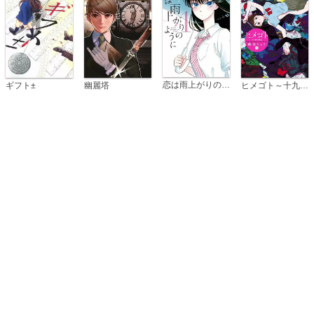
恋は雨上がりのように
ギフト±
幽麗塔
ヒメゴト～十九歳の制服～