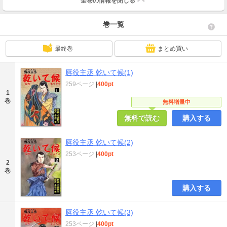
全巻の情報を
閉じる
巻一覧
最終巻
まとめ買い
唇役主丞 乾いて候(1)
259ページ
|
400pt
1
巻
無料増量中
無料で読む
購入する
唇役主丞 乾いて候(2)
253ページ
|
400pt
2
巻
購入する
唇役主丞 乾いて候(3)
253ページ
|
400pt